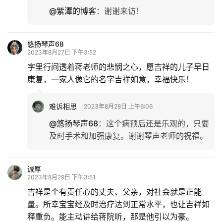
@紫潭的博客
：
谢谢来访！
悠扬琴声68
2023年8月27日 下午3:52
字里行间透着蒋老师的悲悯之心，愿吉祥的儿子早日
康复，一家人像它的名字吉祥如意，幸福快乐！
难诉相思
2023年8月28日 上午6:06
@悠扬琴声68
：
这个病预后还是乐观的，只要
及时手术和加强康复。谢谢琴声老师的祝福。
诚厚
2023年8月29日 下午3:51
吉祥是个有责任心的丈夫、父亲，对社会就是正能
量。所幸宝宝经及时治疗达到正常水平，也让吉祥如
释重负。能主动讲给蒋院听，那是他引以为豪。