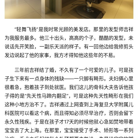
“轻舞飞扬”是我时常光顾的美发店。那里的发型师吉祥
为我服务最多。他三十出头，高高的个子，酷酷的发型，未
说话先开笑脸，一副乐天派的样子。有一回他边给我修剪头
发边说起了他的家事，我方才得知他这些年的不易。
三年前吉祥结了婚，不久有了一个可爱的儿子。可是孩
子生下来有一点身体的残缺——一只脚有畸形。夫妇俩心里
很着急，抱着孩子到处就医。我们这儿的骨科大夫告诉他孩
子得的是“先天性马蹄内翻足”，可是这种先天性畸形在我们
这种小地方治不了。吉祥通过上网查到上海复旦大学附属儿
科医院可以看这个病，而且得知必须尽早治疗，否则会留下
永久性残疾。于是在孩子才17天的时候他就心急如焚地带着
宝宝去了大上海。在那里，宝宝接受了手术、矫形等一系列