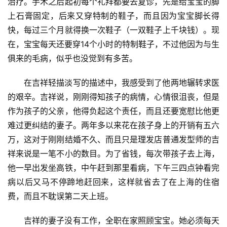
治疗。手术之后起初每个礼拜都要去复诊，先是给宝宝的脚
上石膏固定，后来又穿特制的鞋子，而且因为宝宝脚长得
快，每过三个月就得换一次鞋子（一双鞋子上千块钱）。现
在，宝宝每天还要穿14个小时的特制鞋子，不过他因为与生
俱来的毛病，似乎也没觉到有多苦。
在吉祥轻描淡写的描述中，我感受到了他两地辗转求医
的艰辛。吉祥说，刚刚得知孩子的病情，心情很沮丧，但是
作为孩子的父亲，他得负起这个责任，而且还要宽慰比他更
难过更纠结的妻子。两年多以来花在孩子身上的开销有五六
万，这对于刚刚结婚不久、而且只是理发店普通发型师的吉
祥来说是一笔不小的数目。为了省钱，每次带孩子去上海，
他一早出发坐高铁，中午赶到那里看病，下午三四点钟看完
病以后又马不停蹄地赶回来，这样就省去了在上海的住宿
费，而且不耽误第二天上班。
吉祥的妻子没有工作，全职在家照顾宝宝。她必须每天