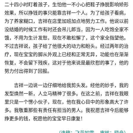
二十四小时盯着孩子，生怕他一不小心把鞋子挣脱影响矫形
效果，所以挣钱的事只能靠吉祥一个人。为了给孩子看病，
为了养家糊口，吉祥在店里加班加点地努力工作。他说以前
没结婚的时候工作有时还会吊儿郎当，因为一人吃饱全家不
饿，不用为生计发愁，现在不敢松懈了，这个家全指望他。
不过吉祥说，孩子给了他很大的动力和盼头。经过两年的治
疗，现在宝宝的脚从外观上已经和正常无异，功能也在渐渐
恢复，不会留下残疾，这对于他来说是最欣慰的事了，他的
努力付出得到了回报。
吉祥一边说一边仔细地给我剪头发。经他的妙手，我的
发型焕然一新，人立马精神了很多。在这之前，吉祥在我眼
里只是一个愣小伙子，现在，他在我心目中的形象高大了许
多。我敬重那些有责任有担当的男人。我祝愿吉祥今后能够
挣更多的钱，祝愿他的宝宝早日康复！
（选稿：飞花如雪    审核：晓舟）