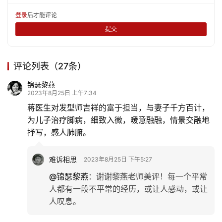
登录
后才能评论
提交
评论列表（27条）
锦瑟黎燕
2023年8月25日 上午7:34
首
页
蒋医生对发型师吉祥的富于担当，与妻子千方百计，
为儿子治疗脚病，细致入微，暖意融融，情景交融地
抒写，感人肺腑。
文
化
难诉相思
2023年8月25日 下午5:27
生
@锦瑟黎燕
：
谢谢黎燕老师美评！每一个平常
活
人都有一段不平常的经历，或让人感动，或让
人叹息。
情