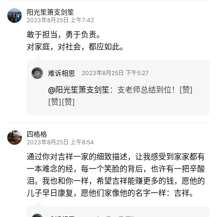
感
阳光笙箫支剑笙
2023年8月25日 上午7:42
旅
敢于担当，勇于负责。
游
对家庭，对社会，都应如此。
登录
注册
育
难诉相思
2023年8月25日 下午5:27
儿
@阳光笙箫支剑笙
：
支老师总结到位！[赞]
[赞][赞]
娱
乐
四格格
专
2023年8月25日 上午8:54
题
通过你对吉祥一家的细致描述，让我感受到家家都有
一本难念的经，每一个笑脸的背后，也许有一把辛酸
泪。我也和你一样，希望吉祥能赚更多的钱，愿他的
更
儿子早日康复，愿他们家像他的名字一样：吉祥。
多