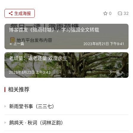
生成海报
0
32
博客首发《微雨荷塘》，学习强国全文转载
上一篇
2023年8月21日 下午9:41
老顽童：返老还童 欢度余生
2023年8月22日 上午3:43
下一篇
相关推荐
新雨堂书事（三三七）
鹧鸪天 · 秋词（词林正韵）