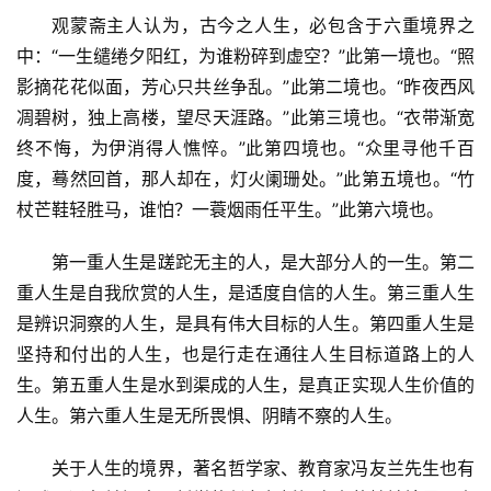
观蒙斋主人认为，古今之人生，必包含于六重境界之
中：“一生缱绻夕阳红，为谁粉碎到虚空？”此第一境也。“照
影摘花花似面，芳心只共丝争乱。”此第二境也。“昨夜西风
凋碧树，独上高楼，望尽天涯路。”此第三境也。“衣带渐宽
终不悔，为伊消得人憔悴。”此第四境也。“众里寻他千百
度，蓦然回首，那人却在，灯火阑珊处。”此第五境也。“竹
杖芒鞋轻胜马，谁怕？一蓑烟雨任平生。”此第六境也。
第一重人生是蹉跎无主的人，是大部分人的一生。第二
重人生是自我欣赏的人生，是适度自信的人生。第三重人生
是辨识洞察的人生，是具有伟大目标的人生。第四重人生是
坚持和付出的人生，也是行走在通往人生目标道路上的人
生。第五重人生是水到渠成的人生，是真正实现人生价值的
人生。第六重人生是无所畏惧、阴睛不察的人生。
关于人生的境界，著名哲学家、教育家冯友兰先生也有