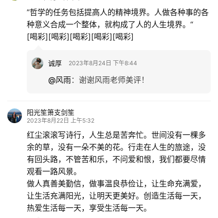
”哲学的任务包括提高人的精神境界。人做各种事的各
种意义合成一个整体，就构成了人的人生境界。“
[喝彩][喝彩][喝彩][喝彩][喝彩]
诚厚
2023年8月24日 下午8:44
@风雨
：
谢谢风雨老师美评！
阳光笙箫支剑笙
2023年8月22日 上午5:32
红尘滚滚写诗行，人生总是苦奔忙。世间没有一棵多
余的草，没有一朵不美的花。行走在人生的旅途，没
有回头路，不管苦和乐，不问爱和恨，我们都要尽情
首
观看一路风景。
页
做人真善美勤信，做事温良恭俭让，让生命充满爱，
让生活充满阳光，让明天更美好。创造生活每一天，
文
热爱生活每一天，享受生活每一天。
化