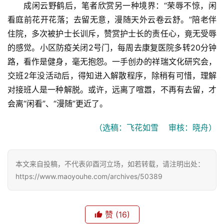
成闲云野鹤后，笔者欣赏另一种境界：“荣辱不惊，闲
看庭前花开花落；去留无意，漫随天外云卷云舒。”陪老伴
住院，多次被护士长训斥，赞赏护士长的责任心，竟无受辱
的感觉。小区防疫关闭2号门，每周去康复医院多转20分钟
路，看作是健身，毫无抱怨。一手创办的祥瑞文化研究会，
交班2年没活动后，得知进入解散程序，除稍有可惜，理解
对接班人是一种解脱。或许，远离了喧嚣，不再有去留，才
会离“闲看”、“漫随”更近了。
（选稿：飞花如雪    审核：晓舟）
本文来自投稿，不代表卯酉河立场，如若转载，请注明出处：
https://www.maoyouhe.com/archives/50389
赞
(16)