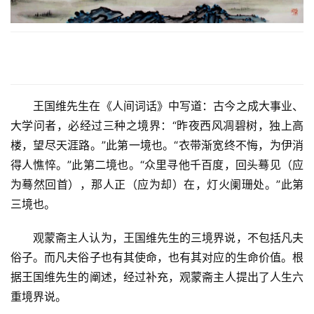
王国维先生在《人间词话》中写道：古今之成大事业、
大学问者，必经过三种之境界：“昨夜西风凋碧树，独上高
楼，望尽天涯路。”此第一境也。“衣带渐宽终不悔，为伊消
得人憔悴。”此第二境也。“众里寻他千百度，回头蓦见（应
为蓦然回首），那人正（应为却）在，灯火阑珊处。”此第
三境也。
观蒙斋主人认为，王国维先生的三境界说，不包括凡夫
俗子。而凡夫俗子也有其使命，也有其对应的生命价值。根
据王国维先生的阐述，经过补充，观蒙斋主人提出了人生六
重境界说。