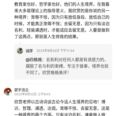
教育家也好，哲学家也好，他们的人生境界，在我看
来大多是理论上的指导意义，我欣赏的是你说的另一
种境界：宠辱不惊，因为只有放低身段、放低自己的
时候，才能真正宠辱不惊；去留无意，因为只有淡泊
名利、轻装通透时，才能适应去留无意。人要是做到
了这两点，那就是人生修炼的结果。
诚厚
2023年8月24日 下午11:34
@四格格
：
名和利对任何人都是有诱惑力的，
摆脱了名与利的束缚，专注于做事，境界也就
不同了。欣赏格格美评！
碧宇流云
2023年8月22日 上午8:03
欣赏老师以古诗词谈古论今话人生境界的见地！博
识、哲理、通透、达观。宠辱不惊、去留无意，这是
一种境界的两个方面。只有淡泊名利，谦卑做人做