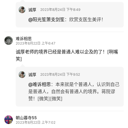
诚厚
2023年8月24日 下午8:49
生
@阳光笙箫支剑笙
：
欣赏支医生美评！
活
情
难诉相思
感
2023年8月22日 上午6:47
诚厚老师的境界已经是普通人难以企及的了！[咧嘴
笑]
旅
游
诚厚
2023年8月24日 下午9:52
登录
注册
育
@难诉相思
：
本来就是个普通人，认识到自己
儿
是普通人，自然会有普通人的境界。蒋院谬
赞！[微笑][微笑]
娱
乐
朝山暮寺55
2023年8月22日 上午7:02
专