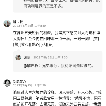
离功利境界的真是不多。
解世权
2023年8月24日 上午8:19
在苏州五天短暂的相聚，我是真正感受到大哥这种博
大胸怀！至今仍在回味那一点一滴，一时一刻！[赞]
[赞][爱心][爱心][花][花]
诚厚
2023年8月25日 上午11:30
@解世权
：
兄弟来苏，接待陪同是应该的。
锦瑟黎燕
2023年8月25日 上午7:29
诚厚对人生六境界的诠释，深入骨髓，开人心智。“成
闲云野鹤后，笔者欣赏另一种境界：“荣辱不惊，闲看
庭前花开花落；去留无意，漫随天外云卷云舒。”我喜