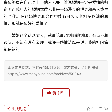
来最终痛在自己身上与他人无关。谁说婚姻一定是爱情的归
宿呢？成年人的婚姻本质无非是一场漫长的博弈和两人终生
的合作。在这场博弈和合作中能有日久天长相濡以沫的恩
情，那就是最好的爱情了。
婚姻这个话题太大，就事论事想到哪聊到哪，有点不着
边际，不知有没有道理。或许于感情洁癖来说，我的扯闲篇
都是错的。
本文来自投稿，不代表卯酉河立场，如若转载，请注明出处：
https://www.maoyouhe.com/archives/50343
赞
(15)
生成海报
0
33