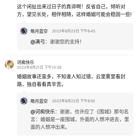
这个闲扯出来过日子的真谛啊！反省自己，倾听对
方，望见长处，相伴相随，这样婚姻可能会稳固一些!
皓月蓝空
2023年8月23日 下午8:45
@满弓
：
谢谢您的支持！
诃痴快乐
2023年8月21日 下午10:28
婚姻故事还蛮多，不知谁人知过错，云里雾里看封
路，独自看看真辛苦。
皓月蓝空
2023年8月23日 下午8:50
@诃痴快乐
：
谢谢，也许应了《围城》那句名
言：婚姻是一座围城，外面的人想冲进去，里
面的人想冲出来。