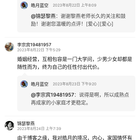
皓月蓝空
2023年8月22日 上午8:09
@锦瑟黎燕
：
谢谢黎燕老师长久的关注和鼓
励！谢谢您温暖的点评！[爱心][爱心]
李宗宾19481957
2023年8月22日 下午5:29
婚姻经营，互相包容是一门大学问，少男少女却都是
随性而为，终为自己的任性付出代价。
皓月蓝空
2023年8月23日 下午9:20
@李宗宾19481957
：
说得是啊，所以成熟点
再成家的小家庭才更稳定。
锦瑟黎燕
2023年8月24日 上午7:39
由于博客之缘，我对皓月的境况，内心，家国情怀有