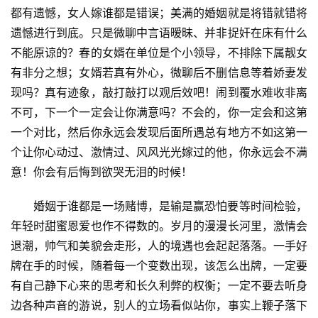
都有遗憾，女人嫁谁都是错误；美满的婚姻就是将错就错将
遗憾进行到底。只是微聊中言语暧昧、并非捉奸在床有什么
不能原谅的？春的女婿在单位是个小领导，不排除下属靓女
有非分之想；女婿若真有外心，微聊后不删信息等着娇妻发
现吗？真有迹象，敲打敲打以观后效吧！闹到覆水难收非离
不可，下一个一定会让你满意吗？不会的，你一定会和这第
一个对比，然后你永远会发现后面所遇总有地方不如这第一
个让你心动过、激情过、风风光光嫁过的他，你永远会不满
意！你会有后悔到欲哭无泪的时候！
婚姻于谁都是一场赌博，是输是赢恐怕要等时间检验，
年轻时甜蜜恩爱也作不得数的。岁月的漫漫长河里，激情会
退潮，帅气和美貌会走形，人的境遇也会起起落落。一手好
牌在手的时候，随着每一个变数出现，该怎么出牌，一定要
有自己静下心来的思考和长久利弊的权衡；一定不要去听身
边各种声音的游说，别人的立场看似站你，事实上鞭子落下