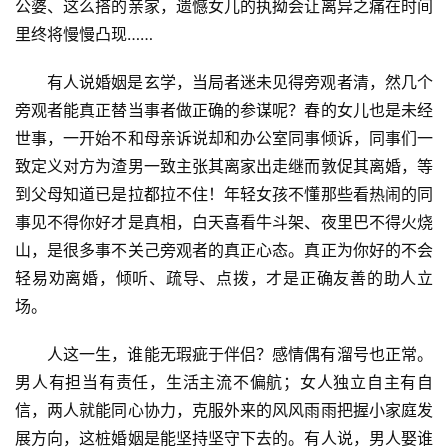
公婆、这么搭的亲家，遗憾女儿的执拗会让离异之痛在时间
里终将慢慢凸现……
有人说婚姻是玄学，当局者迷未见得旁观者清，然几个
旁观者能真正替当事者做正确的参谋呢？春的女儿也是未经
世事，一开始不和母亲诉说却和办公室同事倾诉，同事们一
致定义对方为渣男一致主张其离家出走继而敦促其离婚，等
到父母知道已是拉都拉不住！年轻女孩不懂那些看热闹的同
事见不得你好才是真相，白天喜看牛斗架、夜里巴不得火烧
山，是很多事不关己旁观者的真正心态。真正为你好的不会
轻易劝离婚，倾听、疏导、点拨，才是正确友善的助人立
场。
人这一生，谁能无瑕疵于伴侣？感情偶有溜号也正常。
男人有担当有责任，生活主流不偏航；女人独立自主有自
信，两人就能同心协力，克服外来的风风雨雨把握小家庭发
展方向，这桩婚姻是能坚持坚守下去的。有人说，男人娶谁