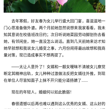
去年寒假，好友春为女儿举行盛大回门宴，喜滋滋地一
门心思准备做外婆。两个月前她忽然说想来我家看看，我未
知其意说在校值班改日约；次日听说她菜园劳动脚划伤去看
她，有邻闲坐，她一直没怎么说话。直到几天前她来访才知
她早就想和我说女儿婚变之事，六月份闹得最凶故想和我商
量对策，现已造成事实不想再提了。
——太让人意外了！女婿和一靓女暧昧不清被女儿察觉
断定其精神出轨，女儿种种过激做法反把女婿往外推，到现
在单位人尽皆知面子上抹不开只能分道扬镳了……
现在的年轻人，婚姻何以如此脆弱！
春很遗憾以后再也难以遇到这么优秀的女婿、这么好的