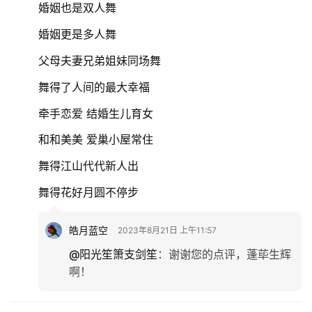
婚姻也是双人舞
婚姻更是多人舞
首
父母夫妻兄弟姐妹同场舞
页
舞得了人间的最大幸福
文
牵手恋爱 结婚生儿育女
化
和和美美 爱巢小屋常住
生
舞得江山代代新人出
活
舞得花好月圆不停步
情
皓月蓝空
2023年8月21日 上午11:57
感
@阳光笙箫支剑笙
：
谢谢您的点评，蓬荜生辉
啊！
旅
游
登录
注册