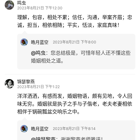
鸣虫
育
2023年8月21日 下午12:30
儿
理解，包容，相处不累；信任，沟通，举案齐眉；忠
诚，担当，相依相随；平实，恬淡，家庭真味！
娱
乐
皓月蓝空
2023年8月21日 下午8:00
@鸣虫
：
您总结极是，可惜年轻人还不懂这些
专
婚姻相处之道。
题
更
锦瑟黎燕
2023年8月21日 下午1:22
多
洋洋洒洒，有感而发，婚姻物语，颇有见地，令人回
味无穷。婚姻就是执子之手与子偕老，老夫老妻相依
相伴于锅碗瓢盆交响乐之中。
皓月蓝空
2023年8月21日 下午8:14
@锦瑟黎燕
：
谢谢黎燕老师雅评！