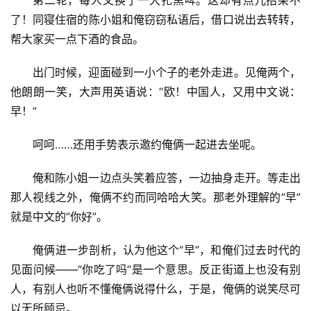
第二轮，每人又换了一大扎黑啤。这却有点儿招架不
了！同寝住宿的陈小姐和俺窃窃私语后，借口说出去转转，
帮大家买一点下酒的食品。
出门时候，迎面碰到一小个子的老外走进。见俺两个，
他朗朗一笑，大声用英语说：“欧！中国人，又用中文说：
早！”
呵呵……还用手势表示邀约俺俩一起进去坐呢。
俺和陈小姐一边点头笑着应答，一边抽身走开。等走出
那人视线之外，俺俩不约而同哈哈大笑。那老外理解的“早”
就是中文的“你好”。
俺俩进一步剖析，认为他这个“早”，和俺们过去时代的
见面问候——“你吃了吗”是一个意思。反正街道上也没有别
人，有别人也听不懂俺俩说得什么，于是，俺俩的说笑尽可
以无所顾忌。