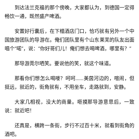
到达法兰克福的那个傍晚，大家都认为，到德国一定得
畅饮一通，既然盛产啤酒。
安置好行囊后，在下榻酒店门口，恰巧就有另外一个中
国旅游团队的导游在。俺们团队里有个山东莱芜的队友出面
唱个“喏”，说：“你好哥们儿！俺们想去喝啤酒，哪里有？”
那导游莞尔哂笑。要说他的笑，就这个味道。
那看你们想怎么喝喽？呵呵……美茵河边的，喧闹，但
挺远，就近的，街角就有，不用坐车，走路就到，安静。
大家几相视，没大的商量。咂摸那导游意思后，一致
说：就近吧！
还真是，横跨一条街，步行不过百十米，就看到街角的
酒吧。