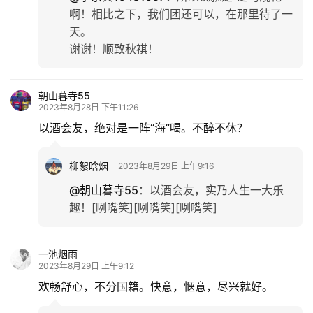
啊！相比之下，我们团还可以，在那里待了一
天。
谢谢！顺致秋褀！
朝山暮寺55
2023年8月28日 下午11:26
以酒会友，绝对是一阵“海”喝。不醉不休？
柳絮晗烟
2023年8月29日 上午9:16
@朝山暮寺55
：
以酒会友，实乃人生一大乐
趣！[咧嘴笑][咧嘴笑][咧嘴笑]
一池烟雨
2023年8月29日 上午9:12
欢畅舒心，不分国籍。快意，惬意，尽兴就好。