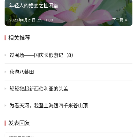
题
年轻人的婚变之扯闲篇
更
2023年8月21日 上午11:00
下一篇
多
相关推荐
过围场——国庆长假游记（8）
秋游八卦田
轻轻掀起新西伯利亚的头盖
为看天河，我登上海跋四千米苍山顶
发表回复