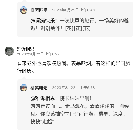
柳絮晗烟
2023年8月22日 上午6:46
@诃痴快乐
：
一次快意的旅行，一场美好的邂
逅！谢谢美评！[花][花][花]
难诉相思
2023年8月22日 上午6:22
看来老外也喜欢凑热闹。羡慕晗烟，有这样的异国旅
行经历。
柳絮晗烟
2023年8月22日 上午6:53
@难诉相思
：
院长妹妹早啊！
匆匆走过而已。走马观花，清清浅浅的一点经
见。你应该抽空“打马”远行啦，乘早、深度，
快快“走起”！