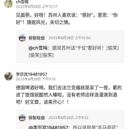
ch雪梅
2023年8月28日 上午10:17
见面熟，好呀！苏州人喜欢说：“倷好”，意思：“你
好”！旖旎风光，关切之情。
柳絮晗烟
2023年8月28日 上午10:50
@ch雪梅
：
据说苏州话“干仗”都好听！[偷笑]
[偷笑][偷笑]
李宗宾19481957
2023年8月28日 下午5:19
德国啤酒好喝，我们去法兰克福就是呆了一夜，累的
进了旅馆就酣然入睡啦，没有老师这样浪漫滴到酒
吧！好文章，读来开心！！
柳絮晗烟
2023年8月29日 上午9:12
@李宗宾19481957
：
所以说就是“走马观花”