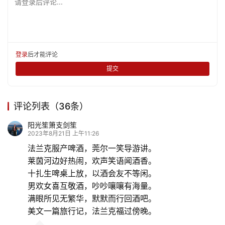
请登录后评论...
登录
后才能评论
提交
评论列表（36条）
阳光笙箫支剑笙
2023年8月21日 上午11:26
法兰克服产啤酒，莞尔一笑导游讲。
莱茵河边好热闹，欢声笑语闻酒香。
十扎生啤桌上放，以酒会友不等闲。
男欢女喜互敬酒，吵吵嚷嚷有海量。
满眼所见无繁华，默默而行回酒吧。
美文一篇旅行记，法兰克福过傍晚。