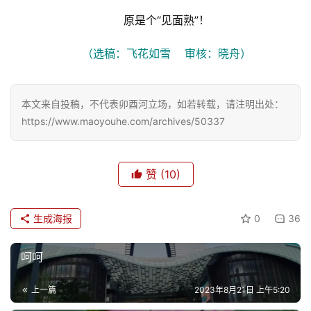
原是个“见面熟”！
生
活
（选稿：飞花如雪    审核：晓舟）
情
感
本文来自投稿，不代表卯酉河立场，如若转载，请注明出处：
https://www.maoyouhe.com/archives/50337
旅
游
登录
注册
赞
(10)
育
儿
生成海报
0
36
娱
呵呵
乐
上一篇
2023年8月21日 上午5:20
专