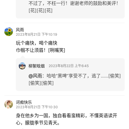
不过了，不枉一行！谢谢老师的鼓励和美评！
[花][花][花]
风雨
2023年8月21日 下午10:19
玩个痛快，喝个痛快
巾帼不让须眉！[咧嘴笑]
柳絮晗烟
2023年8月22日 上午6:45
@风雨
：
哈哈“黑啤”享受不了，逃了……[偷笑]
[偷笑][偷笑]
诃痴快乐
2023年8月21日 下午10:30
身在他乡为一国，独自看看蛮精彩，不懂英语读开
心，朦胧季节见青天。