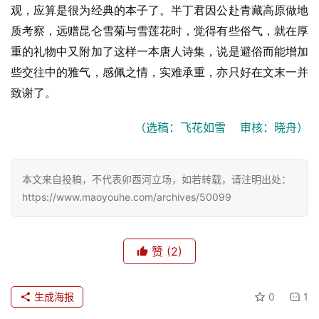
观，应算是很为经典的本子了。半丁君因公赴青藏高原做地
质考察，远赠昆仑雪菊与雪莲花时，觉得有些俗气，就在厚
重的礼物中又附加了这样一本唐人诗集，说是避俗而能增加
些交往中的雅气，感佩之情，实难承重，亦只好在文末一并
致谢了。
（选稿：飞花如雪    审核：晓舟）
本文来自投稿，不代表卯酉河立场，如若转载，请注明出处：
https://www.maoyouhe.com/archives/50099
赞
(2)
生成海报
0
1