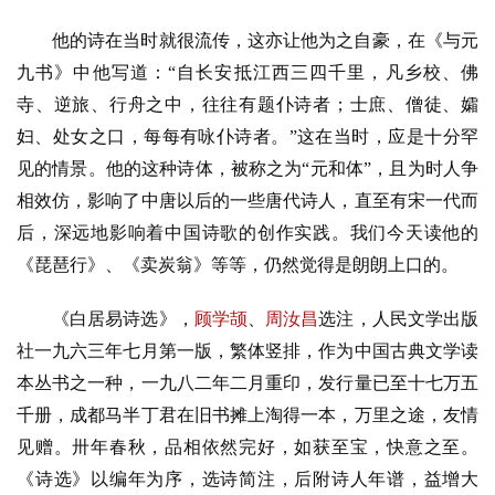
他的诗在当时就很流传，这亦让他为之自豪，在《与元
旅
九书》中他写道：“自长安抵江西三四千里，凡乡校、佛
游
寺、逆旅、行舟之中，往往有题仆诗者；士庶、僧徒、孀
登录
注册
妇、处女之口，每每有咏仆诗者。”这在当时，应是十分罕
育
见的情景。他的这种诗体，被称之为“元和体”，且为时人争
儿
相效仿，影响了中唐以后的一些唐代诗人，直至有宋一代而
后，深远地影响着中国诗歌的创作实践。我们今天读他的
娱
乐
《琵琶行》、《卖炭翁》等等，仍然觉得是朗朗上口的。
《白居易诗选》，
顾学颉
、
周汝昌
选注，人民文学出版
专
题
社一九六三年七月第一版，繁体竖排，作为中国古典文学读
本丛书之一种，一九八二年二月重印，发行量已至十七万五
更
千册，成都马半丁君在旧书摊上淘得一本，万里之途，友情
多
见赠。卅年春秋，品相依然完好，如获至宝，快意之至。
《诗选》以编年为序，选诗简注，后附诗人年谱，益增大