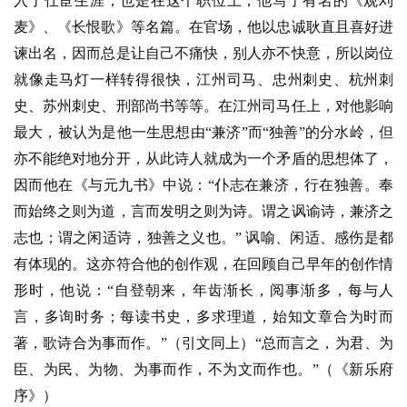
入了仕宦生涯，也是在这个职位上，他写了有名的《观刈
麦》、《长恨歌》等名篇。在官场，他以忠诚耿直且喜好进
谏出名，因而总是让自己不痛快，别人亦不快意，所以岗位
就像走马灯一样转得很快，江州司马、忠州刺史、杭州刺
史、苏州刺史、刑部尚书等等。在江州司马任上，对他影响
最大，被认为是他一生思想由“兼济”而“独善”的分水岭，但
亦不能绝对地分开，从此诗人就成为一个矛盾的思想体了，
首
因而他在《与元九书》中说：“仆志在兼济，行在独善。奉
页
而始终之则为道，言而发明之则为诗。谓之讽谕诗，兼济之
志也；谓之闲适诗，独善之义也。” 讽喻、闲适、感伤是都
文
化
有体现的。这亦符合他的创作观，在回顾自己早年的创作情
形时，他说：“自登朝来，年齿渐长，阅事渐多，每与人
生
言，多询时务；每读书史，多求理道，始知文章合为时而
活
著，歌诗合为事而作。”（引文同上）“总而言之，为君、为
臣、为民、为物、为事而作，不为文而作也。”（《新乐府
情
序》）
感