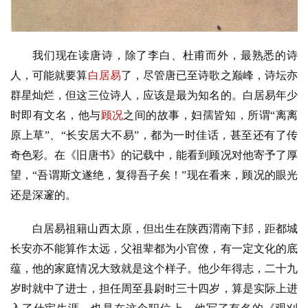
我们现在读唐诗，除了李白、杜甫而外，最熟悉的诗
人，可能就要算
白居易
了，尽管唐已至诗歌之巅峰，诗坛亦
群星灿烂，但这三位诗人，应该是最为知名的。白居易年少
时即有文名，他与
顾况
之间的故事，妇孺皆知，所谓“离离
原上草”、“长安居大不易”，都为一时佳话，甚至还有了传
奇色彩。在《旧唐书》的记载中，能看到顾况对他寄予了厚
望，“吾谓斯文遂绝，复得吾子矣！”现在看来，顾况的眼光
还是深邃的。
白居易祖籍山西太原，但出生在陕西渭南下邽，距都城
长安亦不能算作太远，父祖辈都为小官僚，有一定文化的底
蕴，他的家庭情况大致就是这个样子。他少年得志，二十九
岁时就中了进士，担任周至县尉时三十四岁，算是实际上进