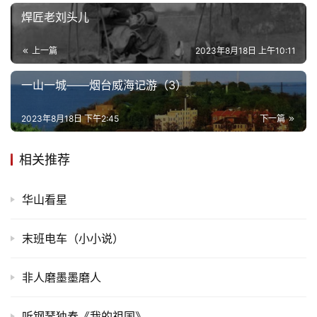
焊匠老刘头儿
上一篇
2023年8月18日 上午10:11
一山一城——烟台威海记游（3）
2023年8月18日 下午2:45
下一篇
相关推荐
华山看星
末班电车（小小说）
非人磨墨墨磨人
听钢琴独奏《我的祖国》