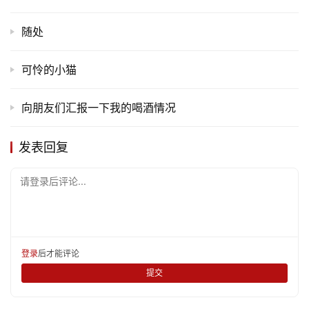
随处
可怜的小猫
向朋友们汇报一下我的喝酒情况
发表回复
请登录后评论...
登录
后才能评论
提交