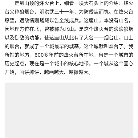
走到山顶的烽火台上，细看一块大石头上的介绍：烽火
台又称狼烟台，明洪武三十一年，为防倭寇而筑。在烽火台
瞭望，遇敌情则燔燧以告全线成兵。这座山，本没有山名，
因地理方位在北，曾被称为北山。是这个烽火台的滚滚狼烟
以及御敌的功能，使这座山从此有了大名——烟台山。山上
的烟台，就成了一个城最早的城基，这个城就叫烟台了。我
所站的地方，600多年前的烽火台所在地，曾是一个城市的
历史起点，现在是一个城市的核心地带。一个城从这个圆心
开始，画饼摊饼，越画越大、越摊越大。