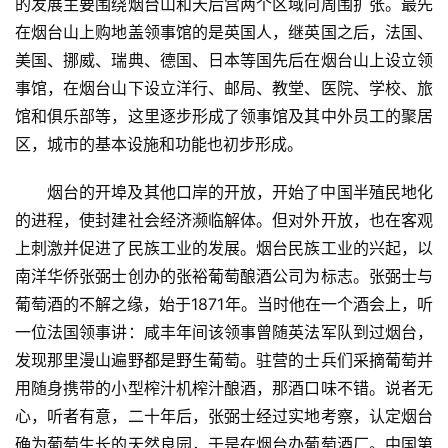
的发展主要围绕烟台山和天后宫两个区域向周围扩张。最先
在烟台山上购地盖领事馆的是英国人，继英国之后，法国、
美国、挪威、瑞典、德国、日本等国先后在烟台山上设立领
事馆，在烟台山下设立洋行、邮局、教堂、医院、学校、旅
馆和俱乐部等，这里逐步形成了领事馆及其中外员工的聚居
区，城市的基本设施和功能也初步形成。
烟台的开埠及其他口岸的开放，开始了中国半殖民地化
的进程，使封建社会经济濒临解体。但对外开放，也在客观
上刺激并促进了民族工业的发展。烟台民族工业的兴起，以
南洋华侨张弼士创办的张裕葡萄酿酒公司为标志。张弼士与
葡萄酒的不解之缘，始于1871年。当时他在一个酒会上，听
一位法国领事讲：咸丰年间该领事曾随英法军队到过烟台，
发现那里漫山遍野都是野生葡萄。驻营的士兵们采摘葡萄并
用随身携带的小型榨汁机榨汁酿酒，那酒口味不错。说者无
心，听者有意，二十年后，张弼士经过实地考察，认定烟台
确为葡萄生长的天然良园，于是在烟台办葡萄酒厂。中国第