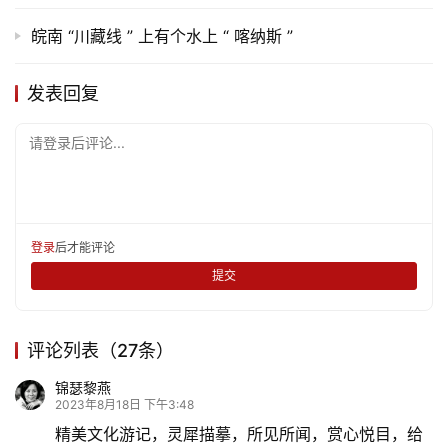
乐
皖南 “川藏线 ” 上有个水上 “ 喀纳斯 ”
专
题
发表回复
更
请登录后评论...
多
登录
后才能评论
提交
评论列表（27条）
锦瑟黎燕
2023年8月18日 下午3:48
精美文化游记，灵犀描摹，所见所闻，赏心悦目，给