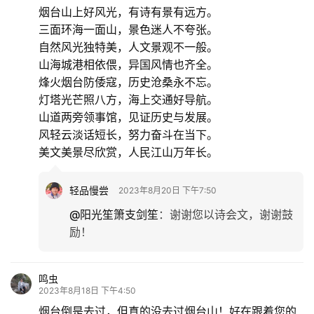
烟台山上好风光，有诗有景有远方。
三面环海一面山，景色迷人不夸张。
自然风光独特美，人文景观不一般。
山海城港相依偎，异国风情也齐全。
烽火烟台防倭寇，历史沧桑永不忘。
灯塔光芒照八方，海上交通好导航。
山道两旁领事馆，见证历史与发展。
风轻云淡话短长，努力奋斗在当下。
美文美景尽欣赏，人民江山万年长。
轻品慢尝
2023年8月20日 下午7:50
@阳光笙箫支剑笙
：
谢谢您以诗会文，谢谢鼓
励！
鸣虫
2023年8月18日 下午4:50
烟台倒是去过，但真的没去过烟台山！好在跟着您的