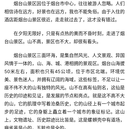
烟台山景区因位于烟台市中心，往往被游人忽略。人们
相信诗在远方，好景也在远方，我也不能免俗。由于入住的
酒店距烟台山景区很近，走走就过去了，这才没有错过。
在夕阳无限好，只是有点热的黄而不昏时刻，走进了烟
台山景区。山不高，景区也不大，却很有看头。
烟台山景区三面环海，是集自然风光、人文景观、异国
风情于一体的，山、海、城、港相拥的景观区。烟台山海拔
50米左右，面积也只有45公顷，位于市区北端。环境优
美、景色迷人，并拥有辽阔的海域，这些标签，不足以让一
座不伟不大的山有独特的风光。山不在高有仙则名，这仙是
历史的印迹和见证，是发展的节点和亮点。就是这不高不大
的山，它的肌理中写着沧桑历史，它的山径上有一个城市起
步的足迹，它的身躯上矗立着一个城市的象征标记。这山
上，文物遗址、历史踪迹比比皆是。这是螺蛳壳中有道场，
麻雀虽是小的，五脏也是全的。