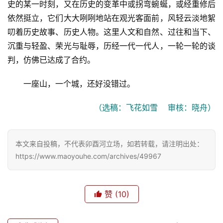
史的某一时刻，又在历史的变革中或拐弯蜿蜒，或经重修后
依然挺立，它们大大咧咧地站在观光客面前，风轻云淡地絮
叨着历史故事、历史人物。这里人文和自然、过往和当下、
沉重与轻盈、荣光与耻辱，历经一代一代人，一轮一轮的谈
判，仿佛已达成了合约。
一座山，一个城，还好没错过。
（选稿：飞花如雪    审核：晓舟）
本文来自投稿，不代表卯酉河立场，如若转载，请注明出处：
https://www.maoyouhe.com/archives/49967
赞
(10)
首
页