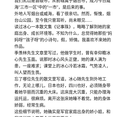
我们乳山是县级市，从前辖属于烟台市；成为今日威
海“三市一区“中的“一市”，是后来的事。
外地人写烟台或威海，看了很亲切。然而，惭愧，烟
台山公园，至今我只曾耳听，尚未眼见……
读过冰心一本散文集《记事珠》，略略了解到她的家
庭出身、成长环境等。不知为什么，总觉得她那些“妈
妈呀”“孩子呀”的小诗句，假，矫情。我喜欢不来她的
作品。
季羡林先生文章里写过，他做学生时，曾有幸仰瞻冰
心先生玉面。说那时冰心风头正健，她的课人满为
患，一座难求；课堂上的冰心冷若冰霜，气势凌人，
叫人望而生畏。
忘了哪位先生的散文里写道，冰心随先生到外地工
作，无论上哪儿，日本也好，四川也好，必须随身带
着她华丽而沉重的大床。这床庞大沉重，只能办理海
运托运，很麻烦。离开这张床她睡不着觉。她的身体
娇弱，经常生病。
这些细节说明，她确实是军官家庭出身的娇小姐，和