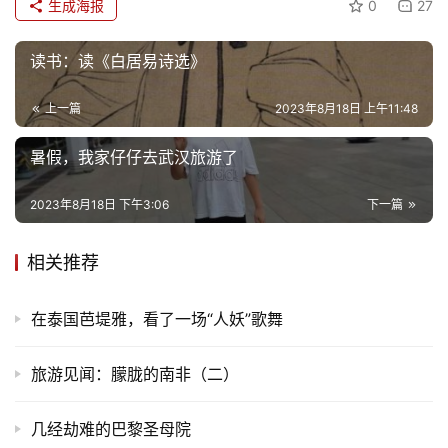
生成海报
0
27
文
读书：读《白居易诗选》
化
上一篇
2023年8月18日 上午11:48
生
活
暑假，我家仔仔去武汉旅游了
情
2023年8月18日 下午3:06
下一篇
感
相关推荐
旅
游
在泰国芭堤雅，看了一场“人妖”歌舞
登录
注册
育
旅游见闻：朦胧的南非（二）
儿
几经劫难的巴黎圣母院
娱