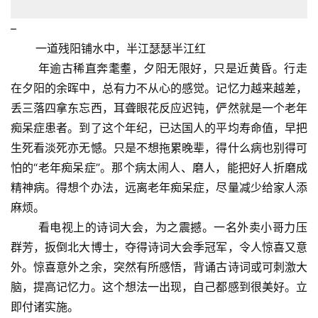
游
–
登录
注册
一道残阳铺水中，半江瑟瑟半江红
育
儿
年逾古稀直奔耄耋，夕阳无限好，只是近黄昏。行走
在夕阳的余晖中，总有力不从心的感觉。记忆力越来越差，
娱
丢三落四拿东忘西，耳聋眼花反应迟钝，俨然就是一个老年
乐
痴呆症患者。到了这个年纪，已达国人的平均寿命值，早把
生死看淡死亦无憾。只是不想拖累晚辈，得什么病也别得可
专
怕的“老年痴呆症”。那个病太闹人、磨人，能把好人折磨成
题
精神病。得想个办法，远离老年痴呆症，尽量减少给家人添
麻烦。
更
看电视上的诗词大会，为之震撼。一名外卖小哥力压
多
群芳，扳倒北大博士，夺得诗词大会季冠军，令人惊喜又意
外。惊喜意外之余，突然有所感悟，背诵古诗词或可刺激大
脑，提高记忆力。这个想法一出现，自己都感到很美好。立
即付诸实施。