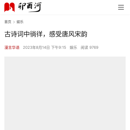
首页
娱乐
古诗词中徜徉，感受唐风宋韵
首
页
漫言华语
2023年8月14日 下午9:15
娱乐
阅读 9769
文
化
生
活
情
感
旅