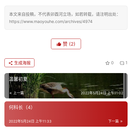
生
活
本文来自投稿，不代表卯酉河立场，如若转载，请注明出处：
https://www.maoyouhe.com/archives/4974
情
感
赞
(2)
旅
游
生成海报
0
1
登录
注册
育
温馨初夏
儿
上一篇
2022年5月24日 上午11:02
娱
乐
何科长（4）
2022年5月24日 上午11:33
下一篇
专
题