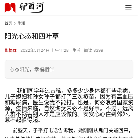
首页
生活
阳光心态和四叶草
郑协群
2022年5月24日 上午11:28
生活
阅读 8399
心态阳光，幸福相伴
我们同学年过古稀，多多少少身体都有些毛病，
儿子媳妇和孙女孙子都打了三次疫苗，因为有高血压
和糖尿病，医生说我不能打。也是，何必浪费国家资
源，疫情来临，自然淘汰未必不是好事。不过，远离
人群不祸害别人才是应该做的。安安心心住到郊外，
惹不起躲得起。
前些天，于平打电话告诉我，她刚刚从鬼门关逃回来，