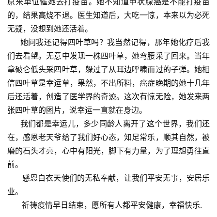
原来单位催她去打疫苗。她不知道甲状腺癌是不能打疫苗
的，结果高烧不退。医生知道后，大吃一惊，本来以为必死
无疑，没想到她还活着。
她问我还记得四叶草吗？我当然记得，那年她化疗后我
们去看望。无意中发现一株四叶草，她弯腰采了回来。当年
拿破仑低头采四叶草，躲过了从耳边呼啸而过的子弹。她相
信四叶草是幸运草，果然，不出所料，癌症晚期的她十几年
后还活着，创造了医学界的奇迹。这次有惊无险，她发来两
张四叶草的图片，说幸运一直就在身边。
我们都是幸运儿，多少同龄人离开了这个世界，我们还
在，感恩老天爷给了我们好心态，知足常乐，顺其自然，被
首
磨的石头才亮，心中有阳光，脚下有力量，为了理想勇往直
页
前。
感恩白衣天使们的无私奉献，让我们平安无事，安居乐
文
业。
化
祈祷疫情早日结束，愿所有人都平安健康，幸福快乐.