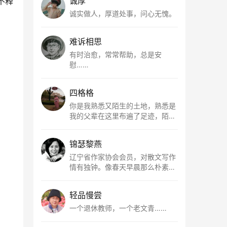
诚厚
不释
诚实做人，厚道处事，问心无愧。
难诉相思
有时治愈，常常帮助，总是安
慰……
四格格
你是我熟悉又陌生的土地，熟悉是
我的父辈在这里布遍了足迹，陌生
是因为我总在梦里遥望你。有幸，
我以这种方式走近了你，你是我的
锦瑟黎燕
根所在，我用文字慢慢认识你、慢
慢熟悉你。
辽宁省作家协会会员，对散文写作
情有独钟。像春天早晨那么朴素，
清新，是我的期许。
轻品慢尝
一个退休教师，一个老文青……