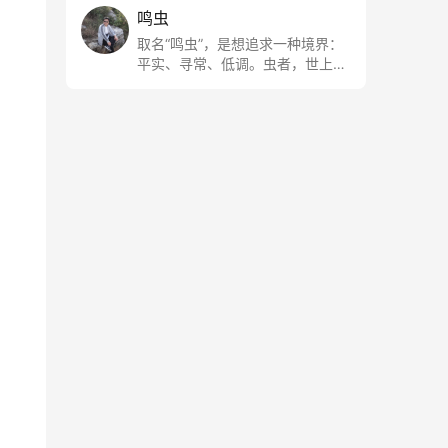
鸣虫
取名“鸣虫”，是想追求一种境界：
平实、寻常、低调。虫者，世上最
最平常的小生物也；虫鸣这种声
音，不尖利，不张扬，浅吟低唱，
是一种天籁。