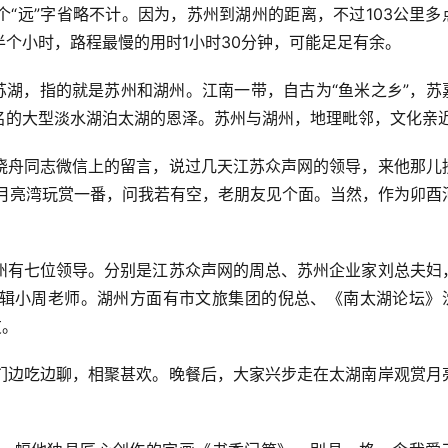
“远”字省略不计。因为，苏州到湖州的距离，不过103公里多
个小时，路程最慢的用时1小时30分钟，可能足足有余。
苏湖，指的就是苏州和湖州。江南一带，自古为“鱼米之乡”，苏
名的大型淡水湖泊太湖的恩泽。苏州与湖州，地理毗邻，文化亲
晓舟同志微信上的留言，说过几天江苏众声网的领导，来他那儿
.月亮湾玩赏一番，问我若有空，老朋友见个面。当然，作为卯酉
州有七位领导。分别是江苏众声网的周总、苏州企业家刘总夫妇
辑小周老师。湖州方面有市文旅集团的倪总、《南太湖论坛》
友。
们边吃边聊，相聚甚欢。晚餐后，大家兴步走在太湖南岸观赏月