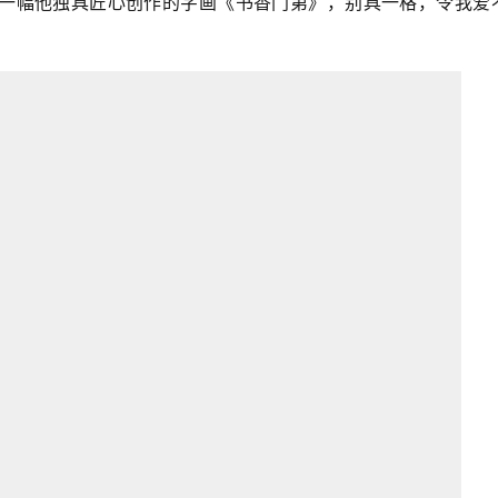
一幅他独具匠心创作的字画《书香门第》，别具一格，令我爱