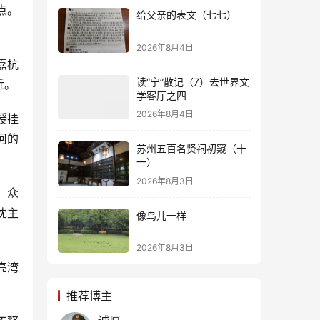
点。
给父亲的表文（七七）
2026年8月4日
嘉杭
读“宁”散记（7）去世界文
近。
学客厅之四
2026年8月4日
授挂
河的
苏州五百名贤祠初窥（十
一）
2026年8月3日
，众
沈主
像鸟儿一样
2026年8月3日
亮湾
推荐博主