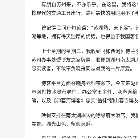
有朋自苏州来，不亦乐乎。在这里，我将这个
按现代的交通工具出行，路程最快的用时用不了半
曾记得民间有句谚语：“苏湖熟，天下足”。
湖等地，拥有得天独厚的优势，也得益于我国著
上个星期的星期二，我收到《卯酉河》博主
苏州办事处暨博友之家牌匾，顺便到湖州南太湖
忠实读者，不敢辜负晓舟同志对我的一片厚爱。
博客平台方面在晓舟老师带领下，今天来湖
声网站技术员蔡老师、办公室王主任、众声网编
编，以及《卯酉河博客》忠实“信徒”朝山暮寺博
晚餐安排在南太湖岸边的徐缘府大酒店。我
美景。湖光山色，留恋忘返。