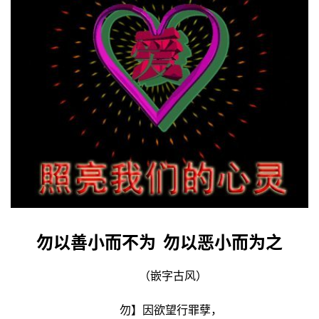
游
登录
注册
育
儿
娱
乐
专
题
更
多
勿以善小而不为 勿以恶小而为之
 （嵌字古风）
勿】因欲望行罪孽，