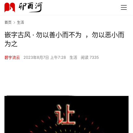
首页
生活
嵌字古风 · 勿以善小而不为 ，勿以恶小而
首
为之
页
碧宇流云
2023年8月7日 上午7:28
生活
阅读 7335
文
化
生
活
情
感
旅