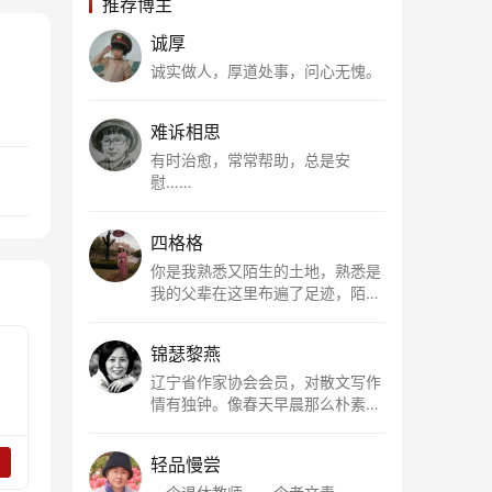
推荐博主
诚厚
诚实做人，厚道处事，问心无愧。
难诉相思
有时治愈，常常帮助，总是安
慰……
四格格
你是我熟悉又陌生的土地，熟悉是
我的父辈在这里布遍了足迹，陌生
是因为我总在梦里遥望你。有幸，
我以这种方式走近了你，你是我的
锦瑟黎燕
根所在，我用文字慢慢认识你、慢
慢熟悉你。
辽宁省作家协会会员，对散文写作
情有独钟。像春天早晨那么朴素，
清新，是我的期许。
轻品慢尝