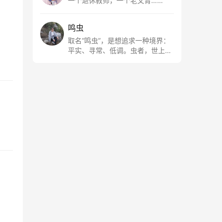
一个退休教师，一个老文青……
鸣虫
取名“鸣虫”，是想追求一种境界：
平实、寻常、低调。虫者，世上最
最平常的小生物也；虫鸣这种声
音，不尖利，不张扬，浅吟低唱，
是一种天籁。