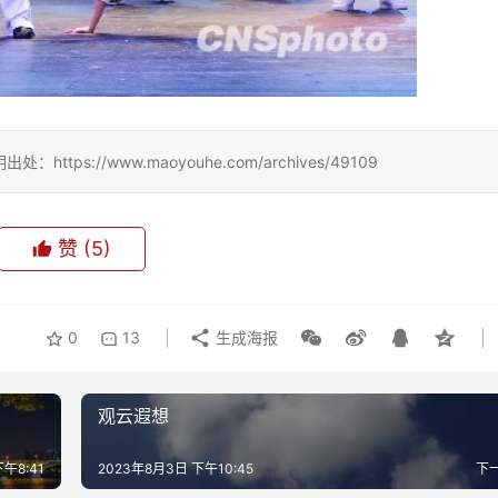
://www.maoyouhe.com/archives/49109
赞
(5)
0
13
生成海报
观云遐想
午8:41
2023年8月3日 下午10:45
下