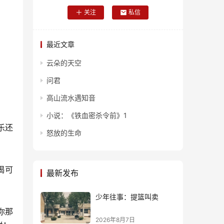
关注
私信
最近文章
云朵的天空
问君
高山流水遇知音
小说：《铁血密杀令前》1
乐还
怒放的生命
喝可
最新发布
少年往事：提篮叫卖
你那
2026年8月7日