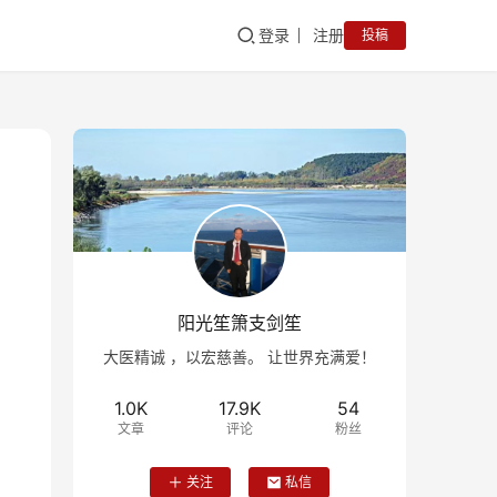
登录
注册
投稿
阳光笙箫支剑笙
大医精诚 ，以宏慈善。 让世界充满爱！
1.0K
17.9K
54
文章
评论
粉丝
关注
私信