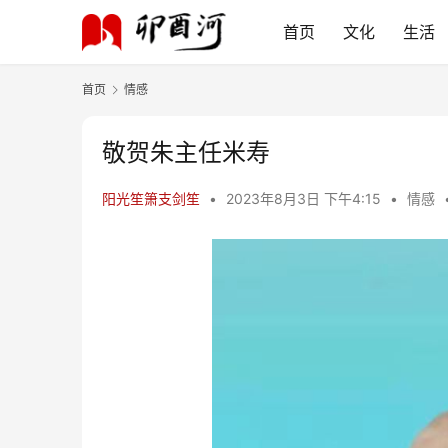
首页
文化
生活
首页
情感
敬贺朱主任米寿
阳光笙箫支剑笙
•
2023年8月3日 下午4:15
•
情感