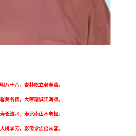
明八十八，杏林屹立老寿翁。
馨美名扬，大医精诚江海颂。
寿长流水，寿比南山不老松。
人桃李芳，影像诊疾倍从容。