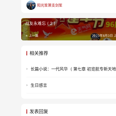
阳光笙箫支剑笙
战友永难忘 ( 2 )
上一篇
2023年8月3日 上
相关推荐
长篇小说：一代风华 ( 第七章 初览航专新天地 
生日感言
发表回复