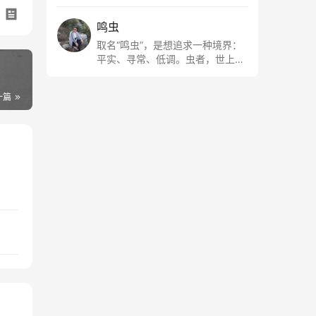
鸣虫
取名“鸣虫”，是想追求一种境界：
平实、寻常、低调。虫者，世上最
最平常的小生物也；虫鸣这种声
音，不尖利，不张扬，浅吟低唱，
一篇
是一种天籁。