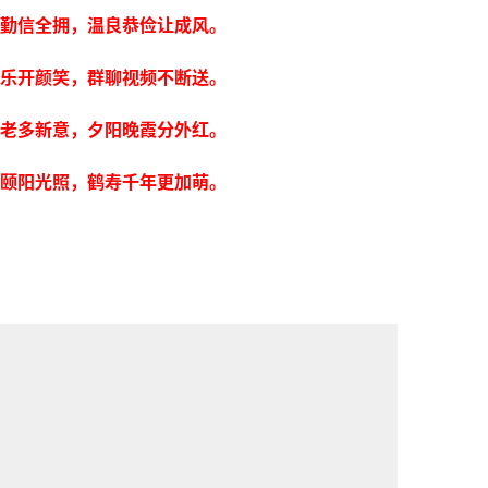
勤信全拥，温良恭俭让成风。
乐开颜笑，群聊视频不断送。
老多新意，夕阳晚霞分外红。
颐阳光照，鹤寿千年更加萌。