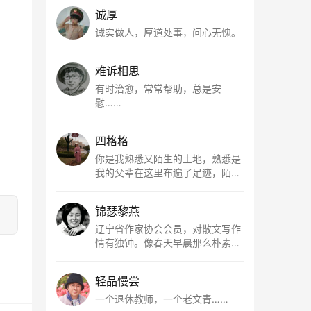
诚厚
诚实做人，厚道处事，问心无愧。
难诉相思
有时治愈，常常帮助，总是安
慰……
四格格
你是我熟悉又陌生的土地，熟悉是
我的父辈在这里布遍了足迹，陌生
是因为我总在梦里遥望你。有幸，
我以这种方式走近了你，你是我的
锦瑟黎燕
根所在，我用文字慢慢认识你、慢
慢熟悉你。
辽宁省作家协会会员，对散文写作
情有独钟。像春天早晨那么朴素，
清新，是我的期许。
轻品慢尝
一个退休教师，一个老文青……