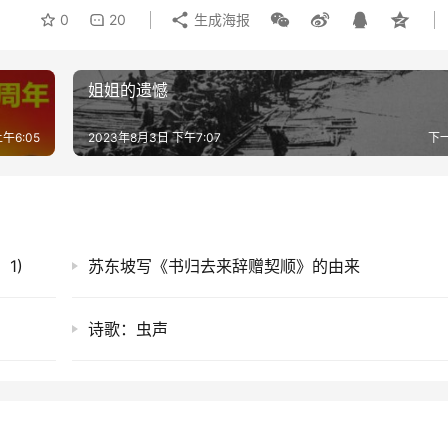
0
20
生成海报
姐姐的遗憾
午6:05
2023年8月3日 下午7:07
下
1)
苏东坡写《书归去来辞赠契顺》的由来
诗歌：虫声