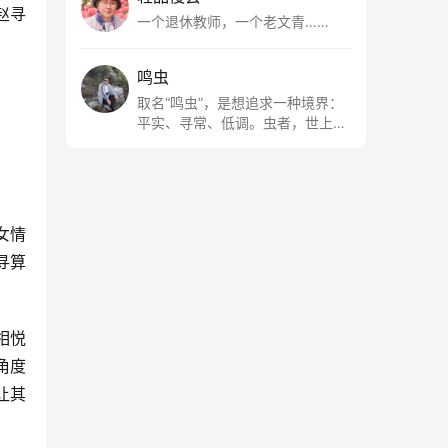
赵寻
一个退休教师，一个老文青……
鸣虫
取名“鸣虫”，是想追求一种境界：
平实、寻常、低调。虫者，世上最
最平常的小生物也；虫鸣这种声
音，不尖利，不张扬，浅吟低唱，
是一种天籁。
女情
寻算
相悦
角度
让其