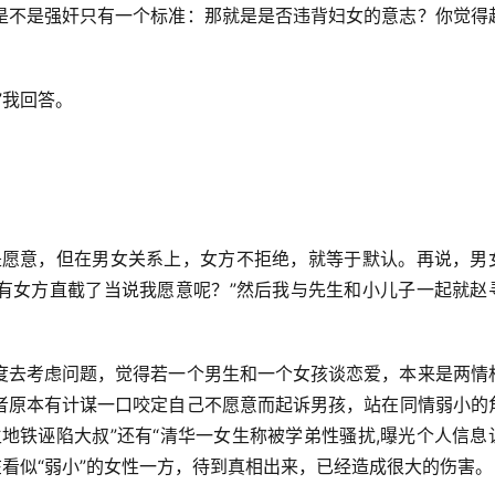
是不是强奸只有一个标准：那就是是否违背妇女的意志？你觉得
”我回答。
是愿意，但在男女关系上，女方不拒绝，就等于默认。再说，男
有女方直截了当说我愿意呢？”然后我与先生和小儿子一起就赵
度去考虑问题，觉得若一个男生和一个女孩谈恋爱，本来是两情
者原本有计谋一口咬定自己不愿意而起诉男孩，站在同情弱小的
地铁诬陷大叔”还有“清华一女生称被学弟性骚扰,曝光个人信息
在看似“弱小”的女性一方，待到真相出来，已经造成很大的伤害。