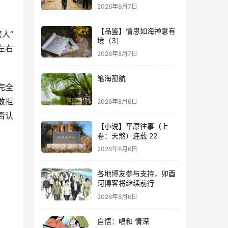
2026年8月7日
【品鉴】情思如海禅意有
人”
境（3）
左右
2026年8月7日
笔海孤航
完全
敢拒
2026年8月6日
否认
【小说】平原往事（上
卷：天煞）连载 22
2026年8月6日
各地博友参与支持，卯酉
河博客将继续前行
2026年8月6日
自悟：唱和 情深