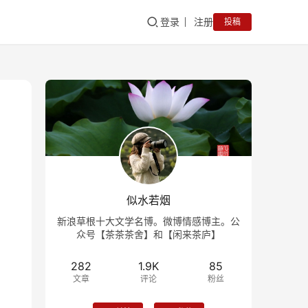
登录
注册
投稿
似水若烟
新浪草根十大文学名博。微博情感博主。公
众号【茶茶茶舍】和【闲来茶庐】
282
1.9K
85
文章
评论
粉丝