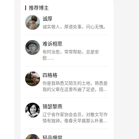
推荐博主
诚厚
诚实做人，厚道处事，问心无愧。
难诉相思
有时治愈，常常帮助，总是安
慰……
四格格
你是我熟悉又陌生的土地，熟悉是
我的父辈在这里布遍了足迹，陌生
是因为我总在梦里遥望你。有幸，
我以这种方式走近了你，你是我的
锦瑟黎燕
根所在，我用文字慢慢认识你、慢
慢熟悉你。
辽宁省作家协会会员，对散文写作
情有独钟。像春天早晨那么朴素，
清新，是我的期许。
轻品慢尝