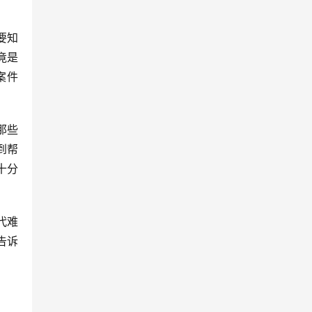
要知
竟是
案件
那些
到帮
十分
代难
告诉