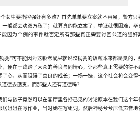
一个女生要指控强奸有多难？首先单单要立案就不容易，警方只
，一般都会劝双方私了；就算真的能立案了，举证就很困难，毕
不能因为个例的事件就否定所有那些真正需要讨回公道的强奸
一锅粥”可不能因为这颗老鼠屎就说整锅粥的饭粒本来都是臭的，
处，便在于践踏了大众的善良与同情心，让那些真正需要的得不
寒了心，从而阻碍了善良的成长；一扬一挫，这个社会将会变得
从道德去谴责，而那些人还有道德吗？
我们与孩子竟然可以在客厅里各抒己见的讨论原本在我们这个年
邻居姐姐在写作业，当时她在写组词，然后神秘兮兮压低声音地
，