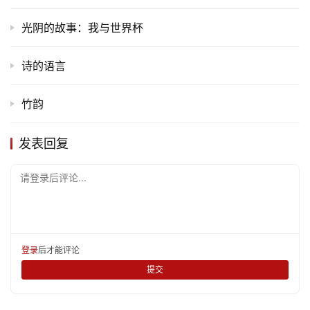
生
光阴的故事：我与世界杯
活
诗的语言
情
感
竹韵
旅
游
发表回复
登录
注册
育
请登录后评论...
儿
娱
乐
登录
后才能评论
提交
专
题