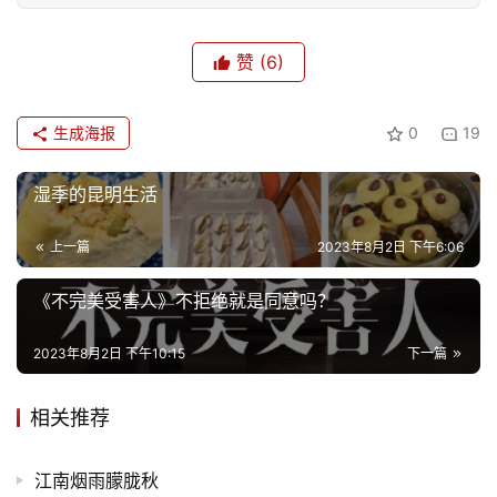
赞
(6)
生成海报
0
19
湿季的昆明生活
上一篇
2023年8月2日 下午6:06
《不完美受害人》不拒绝就是同意吗？
首
2023年8月2日 下午10:15
下一篇
页
相关推荐
文
化
江南烟雨朦胧秋