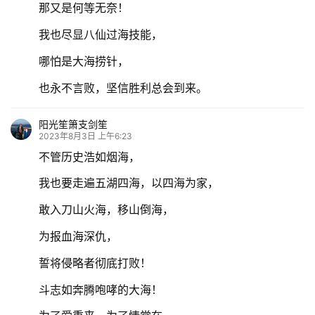
那又是何等无奈！
我也尽显八仙过海技能，
哪怕是大海捞针，
也永不言败，坚信胜利总会到来。
阳光笙箫支剑笙
2023年8月3日 上午6:23
不管历史浩如烟海，
我也要走遍五湖四海，以四海为家，
敢入刀山火海，移山倒海，
为报血海深仇，
誓将侵略者彻底打败！
斗志如奔腾咆哮的大海！