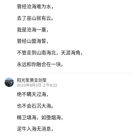
曾经沧海难为水，
去了巫山就有云。
我是沧海一粟，
曾经山盟海誓，
不管走到山南海北，天涯海角，
永远和你融合在一块。
阳光笙箫支剑笙
2023年8月3日 上午6:22
绝不瞒天过海，
也不会石沉大海。
精卫填海，如堕烟海，
泥牛入海无消息，