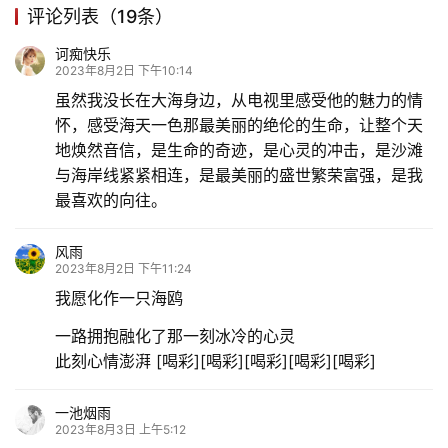
评论列表（19条）
更
诃痴快乐
多
2023年8月2日 下午10:14
虽然我没长在大海身边，从电视里感受他的魅力的情
怀，感受海天一色那最美丽的绝伦的生命，让整个天
地焕然音信，是生命的奇迹，是心灵的冲击，是沙滩
与海岸线紧紧相连，是最美丽的盛世繁荣富强，是我
最喜欢的向往。
风雨
2023年8月2日 下午11:24
我愿化作一只海鸥
一路拥抱融化了那一刻冰冷的心灵
此刻心情澎湃 [喝彩][喝彩][喝彩][喝彩][喝彩]
一池烟雨
2023年8月3日 上午5:12