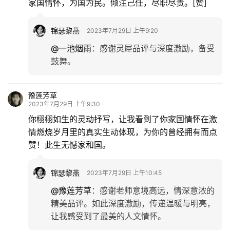
家国情怀，为国为民。倾注己任，尽职尽责。[赞]
锦瑟黎燕
2023年7月29日 上午9:20
@一池烟雨
：
感谢灵犀品评与深度激励，备受
鼓舞。
豫莲芳草
2023年7月29日 上午9:30
你栩栩如生的灵动抒写，让我看到了你家国情怀在激
情燃烧岁月里的真实生动体现，为你的曾经拥有而点
赞！此生无憾家和国。
锦瑟黎燕
2023年7月29日 上午10:45
@豫莲芳草
：
感谢老师意境高远，情深意浓的
精美品评。如此深度激励，传递温暖与明亮，
让我感受到了最美的人文情怀。