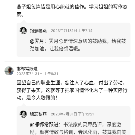
燕子姐每篇皆是用心织就的佳作。学习姐姐的写作态
度。
锦瑟黎燕
2023年7月31日 上午7:14
@霁月
：
霁月总是情深意切的鼓励我，给我鼓
劲加油，让我倍感温暖。
邯郸常跃进
2023年7月31日 上午9:31
回望自己的职业生涯，您注入了心血，付出了劳动，
获得了果实，这就等于把家国情怀化为了一种实际行
动，是令人敬佩的！
锦瑟黎燕
2023年7月31日 下午12:21
@邯郸常跃进
：
书法家的灵犀品评，深度激
励，颇有情致与格调，春风化雨，鼓舞我向美