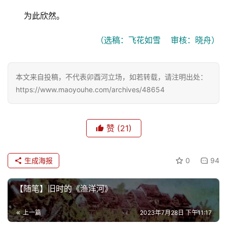
为此欣然。
（选稿：飞花如雪    审核：晓舟）
本文来自投稿，不代表卯酉河立场，如若转载，请注明出处：
https://www.maoyouhe.com/archives/48654
赞
(21)
生成海报
0
94
【随笔】旧时的《渔洋河》
上一篇
2023年7月28日 下午11:17