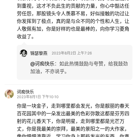
到重视，这才不负此生的贡献的力量，你心中豁达任
劳任怨，那股镜头令人羡慕不易，好似接触的功过让
你发挥到了极点，真的是与众不同的个性和人生，让
人敬佩有加，你是好样的也是最棒的，向你学习菱角
收益了。
锦瑟黎燕
2023年8月2日 上午7:26
@诃痴快乐
：
如此热情鼓励与夸赞，给我鼓劲
加油，不亦说乎。
诃痴快乐
2023年8月1日 下午10:10
你是一块金子，走到哪里都会发光，你是靓丽的春天
百花园其中的一朵发出最美的色彩弥散这都是芬芳四
射的花儿香天下，你是明星，走到哪里都是光芒万
丈，你是我最美的崇拜，最美的景阳之一的大作家，
像你慢慢滴靠近，学习你身上那些发光的东西，你真