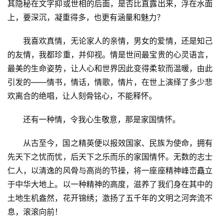
其隐秘在文字抑或世相的后面，是否比直露出来，浮在水面
上，要深沉，凝重得多，也更有涵量和魅力？
我喜欢真情，无论家人的亲情，男女的爱情，还是知己
的友情，我都珍重，并仰视。情是世间最宝贵的心灵语言，
最美的生命姿势，让人心和世界因此变得柔软而温暖，由此
引发的——情书，情话，情歌，情片，在世上演绎了多少悲
欢离合的绝唱，让人刻骨铭心，不能释怀。
还有一种情，令我心生敬意，那是家国情怀。
从古至今，国之精英便以报效国家、民族为使命，拥有
先天下之忧而忧，后天下之乐而乐的家国情怀。无数的志士
仁人，以清逸的风骨与高尚的节操，将一座座精神峰峦矗立
于中华大地上。以一种精神的高度，滋养了我们身在其中的
土地生机盎然，花开锦绣；激扬了五千年的文明之河奔流不
息，滚滚向前！