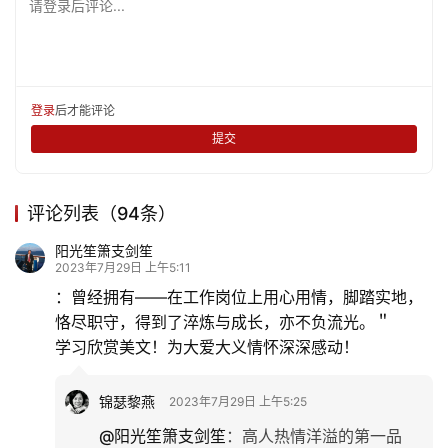
请登录后评论...
登录
后才能评论
提交
评论列表（94条）
阳光笙箫支剑笙
2023年7月29日 上午5:11
：曾经拥有——在工作岗位上用心用情，脚踏实地，
恪尽职守，得到了淬炼与成长，亦不负流光。＂
学习欣赏美文！为大爱大义情怀深深感动！
锦瑟黎燕
2023年7月29日 上午5:25
@阳光笙箫支剑笙
：
高人热情洋溢的第一品