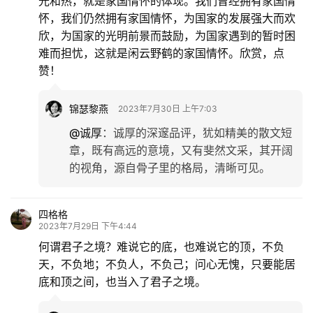
光和热，就是家国情怀的体现。我们曾经拥有家国情
游
怀，我们仍然拥有家国情怀，为国家的发展强大而欢
登录
注册
欣，为国家的光明前景而鼓励，为国家遇到的暂时困
育
难而担忧，这就是闲云野鹤的家国情怀。欣赏，点
儿
赞！
娱
锦瑟黎燕
2023年7月30日 上午7:03
乐
@诚厚
：
诚厚的深邃品评，犹如精美的散文短
章，既有高远的意境，又有斐然文采，其开阔
专
的视角，源自骨子里的格局，清晰可见。
题
更
四格格
2023年7月29日 下午4:44
多
何谓君子之境？难说它的底，也难说它的顶，不负
天，不负地；不负人，不负己；问心无愧，只要能居
底和顶之间，也当入了君子之境。