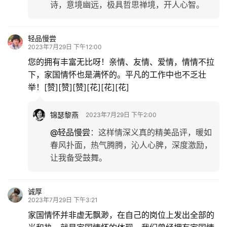
诗，意境幽远，极具哲思禅境，开人心智。
轻品慢尝
2023年7月29日 下午12:00
首
您的拥有丰富无比呀！亲情、友情、爱情，情情不拉
页
下，家国情怀也是满怀的。平凡的工作中也不乏壮
举！[赞][赞][赞][花][花][花]
文
化
锦瑟黎燕
2023年7月29日 下午2:00
@轻品慢尝
：
这样情深义真的精美品评，暖如
生
春风扑面，热气腾腾，沁人心脾，深度激励，
活
让我备受鼓舞。
情
诚厚
感
2023年7月29日 下午3:21
家国情怀并非虚无飘渺，在自己的岗位上发出全部的
旅