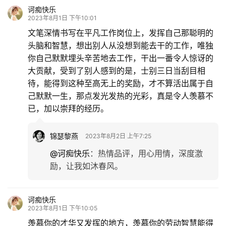
诃痴快乐
2023年8月1日 下午10:01
文笔深情书写在平凡工作岗位上，发挥自己那聪明的
头脑和智慧，想出别人从没想到能去干的工作，唯独
你自己默默埋头辛苦地去工作，干出一番令人惊讶的
大贡献，受到了别人感到的是，士别三日当刮目相
待，能得到这种至高无上的奖励，才不算活出属于自
己默默一生，那点发光发热的光彩，真是令人羡慕不
已，加以崇拜的经历。
锦瑟黎燕
2023年8月2日 上午7:25
@诃痴快乐
：
热情品评，用心用情，深度激
励，让我如沐春风。
诃痴快乐
2023年8月1日 下午10:05
羡慕你的才华又发挥的地方，羡慕你的劳动智慧能得