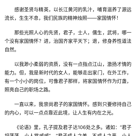
感谢圣贤与精英，以长江黄河的乳汁，哺育滋养了源远
流长，生生不息，我们民族的精神烛照——家国情怀！
那些光照人心的先贤，君子，士人，儒生，武将，哪一
个没有家国情怀？进，治国齐家平天下；退，修身养性道法
自然。
以我渺小柔弱的资质，没有一点指点江山，激扬才情的
能力。但，我是新时代的女人，能够走出家门，在外工作，
有一个小小的岗位，可像君子那样，将家国情怀作为灯盏，
照亮自己的职场之路。
一直以来，我崇尚君子的家国情怀。感到只要修持自己
的内心，可以一点点靠近此境，让人生有内在之光。
《论语》里，孔子提及君子达106处之多。诸如：“君子
坦荡荡，小人常戚戚”。“君子成人之美，不成人之恶，小人