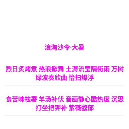
游
育
儿
娱
浪淘沙令·大暑
乐
专
烈日炙烤煮 热浪掀舞 土溽流莹隔街雨 万树
题
绿波奏欣曲 怡扫燥浮
更
多
食苦味祛署 羊汤补伏 音画静心酷热度 沉思
打坐把钾补 紫薇馥郁