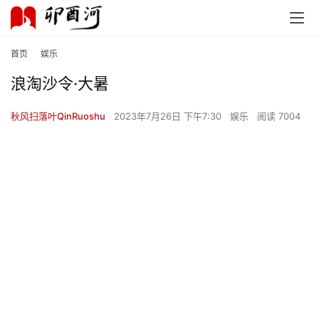
首页
娱乐
浪淘沙令·大暑
首
页
秋风扫落叶QinRuoshu
2023年7月26日 下午7:30
娱乐
阅读 7004
文
化
生
活
情
感
旅