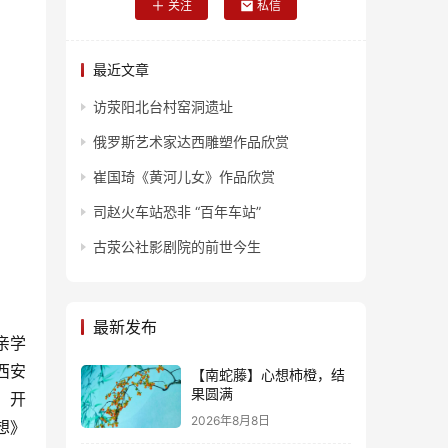
关注
私信
最近文章
访荥阳北台村窑洞遗址
俄罗斯艺术家达西雕塑作品欣赏
崔国琦《黄河儿女》作品欣赏
司赵火车站恐非 “百年车站”
古荥公社影剧院的前世今生
最新发布
亲学
西安
【南蛇藤】心想柿橙，结
果圆满
，开
2026年8月8日
想》