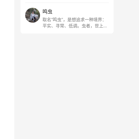
鸣虫
取名“鸣虫”，是想追求一种境界：
平实、寻常、低调。虫者，世上最
最平常的小生物也；虫鸣这种声
音，不尖利，不张扬，浅吟低唱，
是一种天籁。