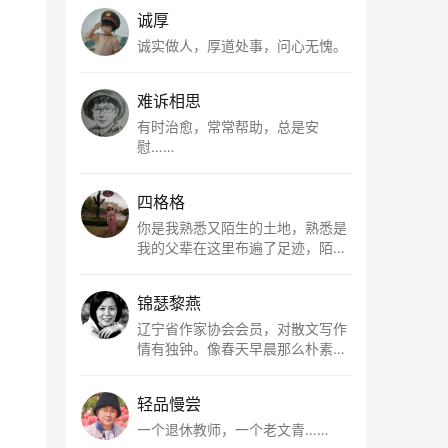
诚厚
诚实做人，厚道处事，问心无愧。
难诉相思
有时治愈，常常帮助，总是安
慰……
四格格
你是我熟悉又陌生的土地，熟悉是
我的父辈在这里布遍了足迹，陌生
是因为我总在梦里遥望你。有幸，
我以这种方式走近了你，你是我的
锦瑟黎燕
根所在，我用文字慢慢认识你、慢
慢熟悉你。
辽宁省作家协会会员，对散文写作
情有独钟。像春天早晨那么朴素，
清新，是我的期许。
轻品慢尝
一个退休教师，一个老文青……