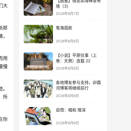
【品鉴】情思如海禅意有
们大
境（3）
2026年8月7日
新郎
笔海孤航
请，
2026年8月6日
【小说】平原往事（上
而用
卷：天煞）连载 22
慢慢
2026年8月6日
各地博友参与支持，卯酉
河博客将继续前行
迹。
2026年8月6日
。所
自悟：唱和 情深
在你
2026年8月6日