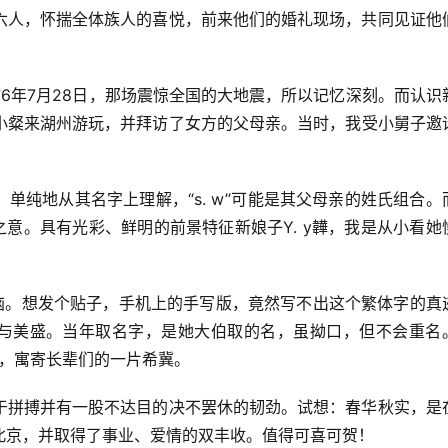
六人，怀揣全体族人的喜悦，前来他们的婚礼现场，共同见证他
76年7月28日，那场震惊全国的大地震，所以记忆深刻。而认识
小粲来湖州游玩，并拜访了女方的父母亲。当时，我受小舅子邀
单纯地从其名字上理解，“s. w”可能是其父母亲的姓氏组合。
之意。具有光彩、鲜明的前景特征新娘子Y. y韡，我是从小看她
苦恼。想发个贴子，手机上的手写版，竟然写不出这个繁体字的真
明与美盛。当年取名字，是她大伯取的名，虽拗口，但不会重名
邃，寓寄长辈们的一片希冀。
于拼搏并有一股不达目的决不罢休的韧劲。试想：春华秋实，是
北京，并取得了事业、爱情的双丰收。值得可喜可贺！