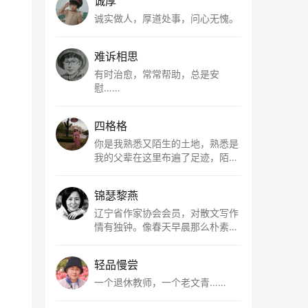
诚厚
诚实做人，厚道处事，问心无愧。
难诉相思
有时治愈，常常帮助，总是安
慰……
四格格
你是我熟悉又陌生的土地，熟悉是
我的父辈在这里布遍了足迹，陌生
是因为我总在梦里遥望你。有幸，
我以这种方式走近了你，你是我的
锦瑟黎燕
根所在，我用文字慢慢认识你、慢
慢熟悉你。
辽宁省作家协会会员，对散文写作
情有独钟。像春天早晨那么朴素，
清新，是我的期许。
轻品慢尝
一个退休教师，一个老文青……