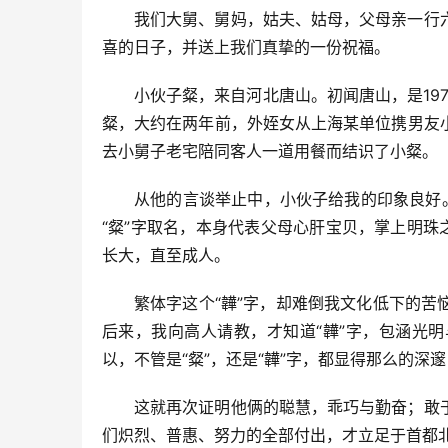
我们大舅、舅妈，姑夫、姑母，父母亲一行
喜的日子，并送上我们真挚的一份祝福。
小伙子粲，来自河北唐山。初闻唐山，是19
粲，大约在两年前，外姪女从上海某单位携男友
去小舅子老宅陪同客人一道用餐而结识了小粲。
从他的言谈举止中，小伙子给我的印象良好。
“粲”字取名，本身代表父母心肝宝贝，掌上明珠
长大，直至成人。
繁体字这个“韡”字，却难倒我文化低下的
后来，我向高人请教，才知道“韡”字，包涵光
以，不管是“粲”，还是“韡”字，都显得那么的深
这就再次证明他俩的聪慧，乖巧与勤奋；敢
们炽烈、普惠、努力的全部付出，才立足于首都