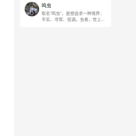
鸣虫
取名“鸣虫”，是想追求一种境界：
平实、寻常、低调。虫者，世上最
最平常的小生物也；虫鸣这种声
音，不尖利，不张扬，浅吟低唱，
是一种天籁。