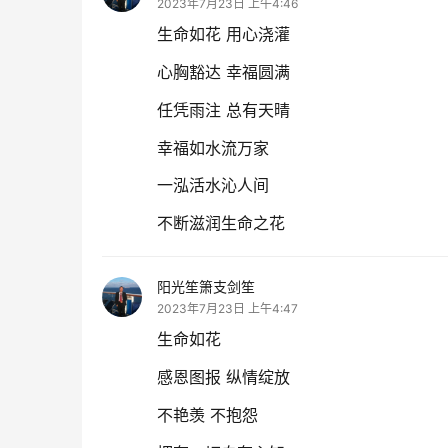
2023年7月23日 上午4:46
生命如花 用心浇灌
心胸豁达 幸福圆满
任凭雨注 总有天晴
幸福如水流万家
一泓活水沁人间
不断滋润生命之花
阳光笙箫支剑笙
2023年7月23日 上午4:47
生命如花
感恩图报 纵情绽放
不艳羡 不抱怨