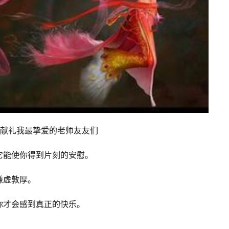
献礼我最挚爱的老师友友们
它能使你得到片刻的安慰。
谦虚敦厚。
你才会感到真正的快乐。