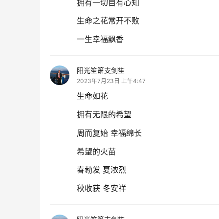
拥有一切自有心知
生命之花常开不败
一生幸福飘香
阳光笙箫支剑笙
2023年7月23日 上午4:47
生命如花
拥有无限的希望
周而复始 幸福绵长
希望的火苗
春勃发 夏浓烈
秋收获 冬安祥