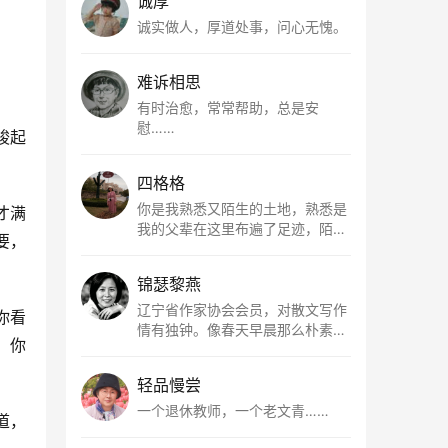
诚厚
诚实做人，厚道处事，问心无愧。
难诉相思
有时治愈，常常帮助，总是安
慰……
峻起
四格格
你是我熟悉又陌生的土地，熟悉是
才满
我的父辈在这里布遍了足迹，陌生
要，
是因为我总在梦里遥望你。有幸，
我以这种方式走近了你，你是我的
锦瑟黎燕
根所在，我用文字慢慢认识你、慢
慢熟悉你。
辽宁省作家协会会员，对散文写作
你看
情有独钟。像春天早晨那么朴素，
：你
清新，是我的期许。
轻品慢尝
一个退休教师，一个老文青……
道，