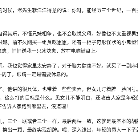
的时候，老先生就洋洋得意的说：你呀，能经历三个世纪，一百
自得其乐，不懂兄妹相争，也不会取悦父母。好像也不太重视男
兴趣。前不久刚买一组贪吃崽崽，还有一柜子奇形怪状的小鬼塑
崽崽，悄悄送我一只冰块崽，放在电脑键盘上。
明。我也觉得家里太安静了，对于脑力健康不好。就买了一副麻
一周了，眼睛一定是需要休息的。
了。他讲的很具体，也带着一些些卖弄，但女儿盯着牌一脸问号
，这么打的目标是什么。见女儿不能明白，还攻击人家是年轻
不告诉人家跑到哪里去，沒道理！
儿，三个一联或者三个一样，最后两棵一致，这就是最基本的胡
，换出一颗，最终实现胡牌。嘿，深入浅出，年轻的愚人一下子