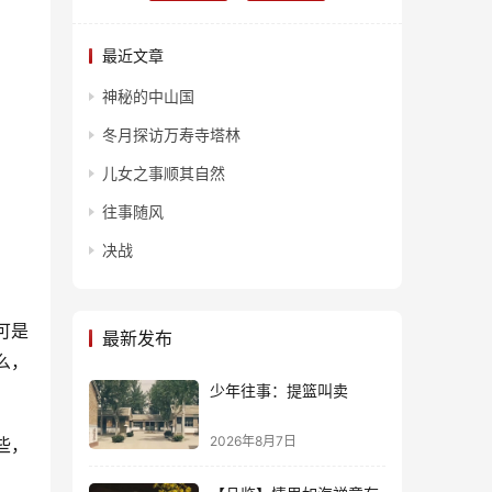
最近文章
神秘的中山国
冬月探访万寿寺塔林
儿女之事顺其自然
往事随风
决战
可是
最新发布
么，
少年往事：提篮叫卖
2026年8月7日
些，