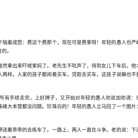
于恼羞成怒：费这个费那个，现在可是费爹呀！年轻的愚人也严
证的。
竟然拿出来吓唬爹妈了。老先生不吭声了，待到女儿下车后，他
人两样。人家的孩子都闹着买车，贷款去买车，这孩子说嘛也不
所有手续走完，上好牌子，又开始对年轻的愚人劝说加劝诱：
珠峰大本营都没问题。珍珠白的！年轻的愚人立马回了一个图片
押送着乖乖的去练车了。一路上，两人一直在斗争。老的说：下