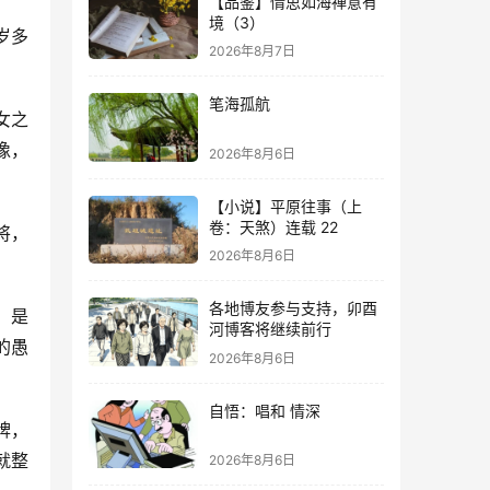
【品鉴】情思如海禅意有
境（3）
岁多
2026年8月7日
笔海孤航
女之
像，
2026年8月6日
【小说】平原往事（上
卷：天煞）连载 22
将，
2026年8月6日
各地博友参与支持，卯酉
。是
河博客将继续前行
的愚
2026年8月6日
自悟：唱和 情深
牌，
就整
2026年8月6日