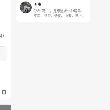
鸣虫
取名“鸣虫”，是想追求一种境界：
平实、寻常、低调。虫者，世上最
最平常的小生物也；虫鸣这种声
音，不尖利，不张扬，浅吟低唱，
是一种天籁。
舟）