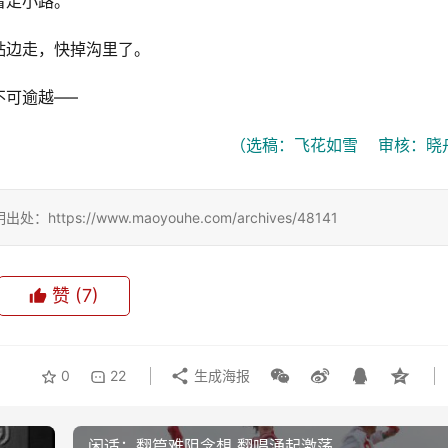
着走小路。
贴边走，快掉沟里了。
可逾越—–
（选稿：飞花如雪    审核：晓
://www.maoyouhe.com/archives/48141
赞
(7)
0
22
生成海报
闲适：翻篇难阻念想 翻唱涌起激荡