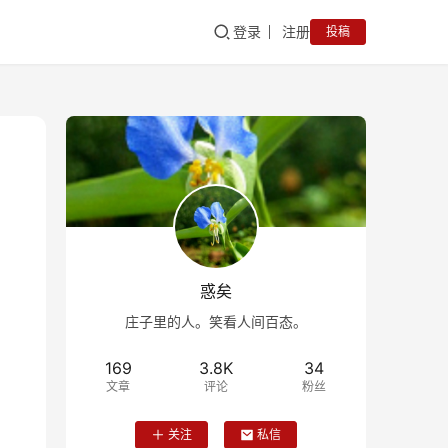
登录
注册
投稿
惑矣
庄子里的人。笑看人间百态。
169
3.8K
34
文章
评论
粉丝
关注
私信