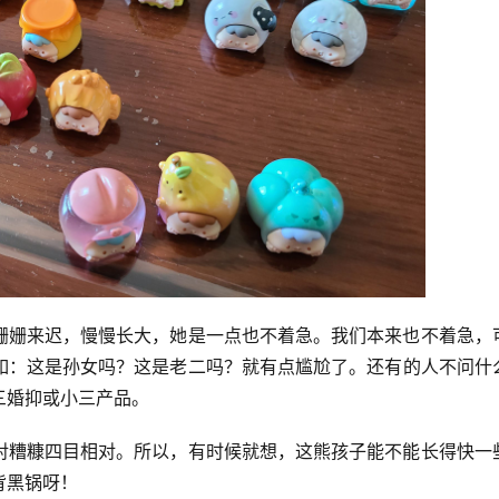
姗姗来迟，慢慢长大，她是一点也不着急。我们本来也不着急，
如：这是孙女吗？这是老二吗？就有点尴尬了。还有的人不问什
三婚抑或小三产品。
对糟糠四目相对。所以，有时候就想，这熊孩子能不能长得快一
背黑锅呀！