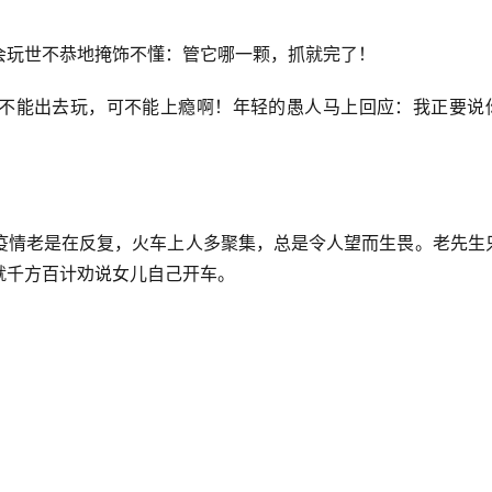
会玩世不恭地掩饰不懂：管它哪一颗，抓就完了！
不能出去玩，可不能上瘾啊！年轻的愚人马上回应：我正要说
疫情老是在反复，火车上人多聚集，总是令人望而生畏。老先生
就千方百计劝说女儿自己开车。