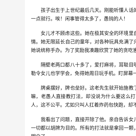
孩子出生于上世纪最后几天。刚能听懂人话
一点就行。唉！闲事管得太多了，愚钝的人！
女儿才不顾虑这些。她在极其安全的环境里
情。她无限延长自己的童年，对各种玩具充满了
她说统称手办。为了奖励我凑趣欣赏了她的贪吃
隔壁老两口都八十多了，爱打麻将，耳聪目
勒令女儿也学学会，免得她周日玩手机。盯屏幕
牌桌摆好，牌也垒好。这老先生就开始施教
嘛，老愚人直接教打法，却没说为什么要这么打
人，这不公平。尤如只叫人扛着炸药包快跑，却
我看出了问题，直接开除了他。亲自告诉女
一切都以胡牌为目的。所有的打法就是拿回一颗