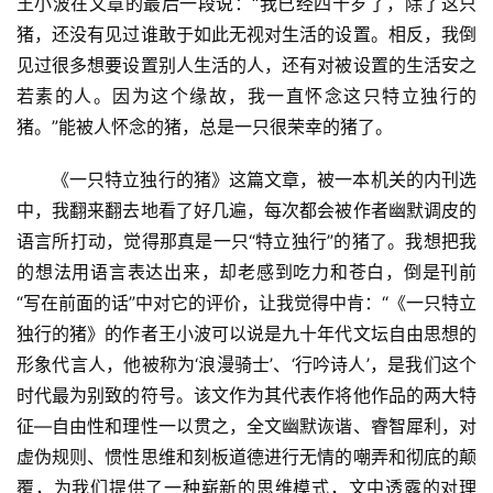
王小波在文章的最后一段说：“我已经四十岁了，除了这只
猪，还没有见过谁敢于如此无视对生活的设置。相反，我倒
见过很多想要设置别人生活的人，还有对被设置的生活安之
若素的人。因为这个缘故，我一直怀念这只特立独行的
猪。”能被人怀念的猪，总是一只很荣幸的猪了。
《一只特立独行的猪》这篇文章，被一本机关的内刊选
中，我翻来翻去地看了好几遍，每次都会被作者幽默调皮的
语言所打动，觉得那真是一只“特立独行”的猪了。我想把我
的想法用语言表达出来，却老感到吃力和苍白，倒是刊前
“写在前面的话”中对它的评价，让我觉得中肯：“《一只特立
独行的猪》的作者王小波可以说是九十年代文坛自由思想的
形象代言人，他被称为‘浪漫骑士’、‘行吟诗人’，是我们这个
时代最为别致的符号。该文作为其代表作将他作品的两大特
征—自由性和理性一以贯之，全文幽默诙谐、睿智犀利，对
虚伪规则、惯性思维和刻板道德进行无情的嘲弄和彻底的颠
首
覆，为我们提供了一种崭新的思维模式，文中透露的对理