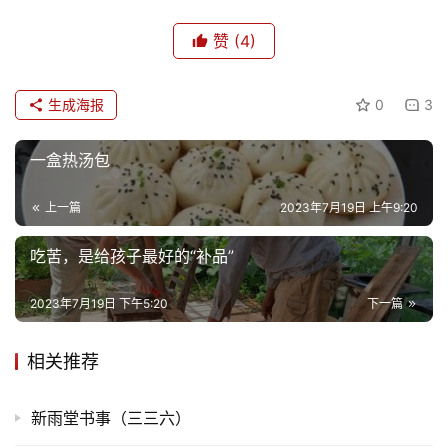
娱
乐
赞
(4)
专
生成海报
0
3
题
一盒热汤包
更
多
上一篇
2023年7月19日 上午9:20
吃苦，是给孩子最好的“补品”
2023年7月19日 下午5:20
下一篇
相关推荐
新雨堂书事（三三六）