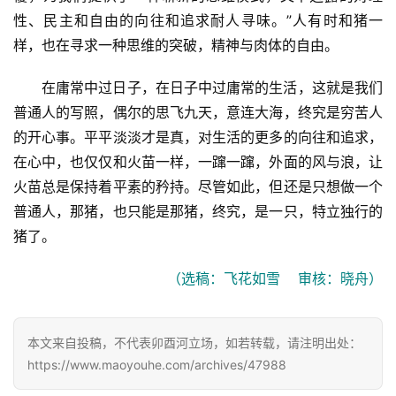
页
性、民主和自由的向往和追求耐人寻味。”人有时和猪一
样，也在寻求一种思维的突破，精神与肉体的自由。
文
化
在庸常中过日子，在日子中过庸常的生活，这就是我们
普通人的写照，偶尔的思飞九天，意连大海，终究是穷苦人
生
的开心事。平平淡淡才是真，对生活的更多的向往和追求，
活
在心中，也仅仅和火苗一样，一蹿一蹿，外面的风与浪，让
火苗总是保持着平素的矜持。尽管如此，但还是只想做一个
情
普通人，那猪，也只能是那猪，终究，是一只，特立独行的
感
猪了。
旅
（选稿：飞花如雪    审核：晓舟）
游
登录
注册
育
本文来自投稿，不代表卯酉河立场，如若转载，请注明出处：
儿
https://www.maoyouhe.com/archives/47988