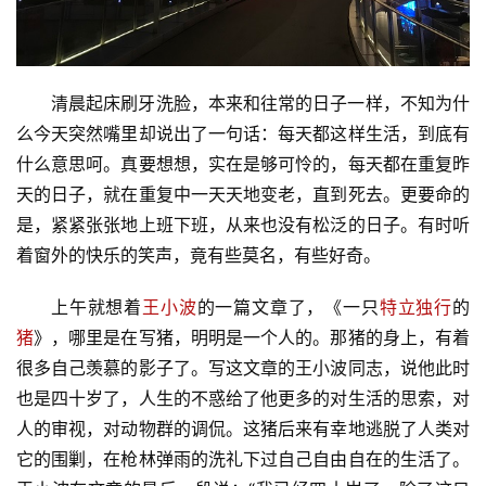
清晨起床刷牙洗脸，本来和往常的日子一样，不知为什
么今天突然嘴里却说出了一句话：每天都这样生活，到底有
什么意思呵。真要想想，实在是够可怜的，每天都在重复昨
天的日子，就在重复中一天天地变老，直到死去。更要命的
是，紧紧张张地上班下班，从来也没有松泛的日子。有时听
着窗外的快乐的笑声，竟有些莫名，有些好奇。
上午就想着
王小波
的一篇文章了，《一只
特立独行
的
猪
》，哪里是在写猪，明明是一个人的。那猪的身上，有着
很多自己羡慕的影子了。写这文章的王小波同志，说他此时
也是四十岁了，人生的不惑给了他更多的对生活的思索，对
人的审视，对动物群的调侃。这猪后来有幸地逃脱了人类对
它的围剿，在枪林弹雨的洗礼下过自己自由自在的生活了。