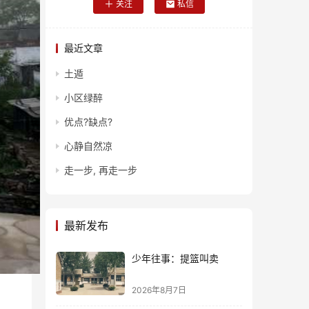
关注
私信
最近文章
土遁
小区绿醉
优点?缺点?
心静自然凉
走一步, 再走一步
最新发布
少年往事：提篮叫卖
2026年8月7日