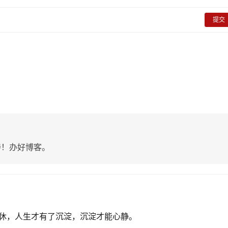
提交
持！办好博客。
休，人生才有了沉淀，沉淀才能心静。