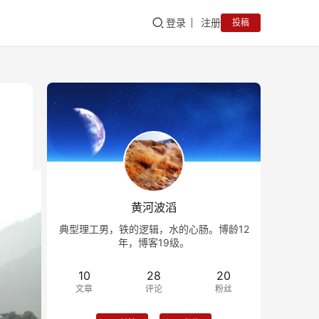
登录
注册
投稿
黄河波滔
典型理工男，铁的逻辑，水的心肠。博龄12
年，博客19级。
10
28
20
文章
评论
粉丝