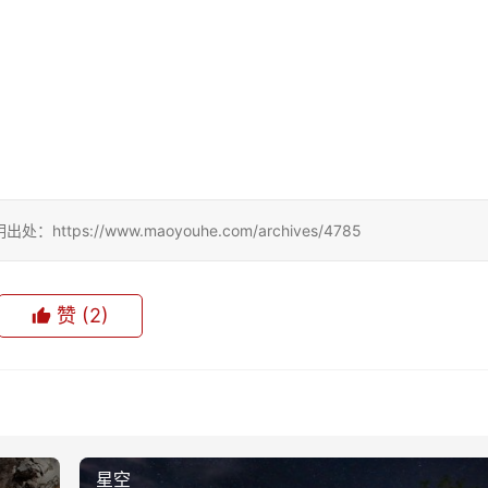
://www.maoyouhe.com/archives/4785
赞
(2)
星空