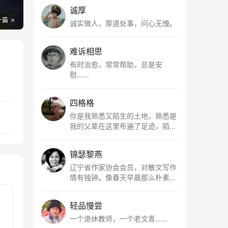
诚厚
一篇
诚实做人，厚道处事，问心无愧。
难诉相思
有时治愈，常常帮助，总是安
慰……
四格格
你是我熟悉又陌生的土地，熟悉是
我的父辈在这里布遍了足迹，陌生
是因为我总在梦里遥望你。有幸，
我以这种方式走近了你，你是我的
锦瑟黎燕
根所在，我用文字慢慢认识你、慢
慢熟悉你。
辽宁省作家协会会员，对散文写作
情有独钟。像春天早晨那么朴素，
清新，是我的期许。
轻品慢尝
一个退休教师，一个老文青……