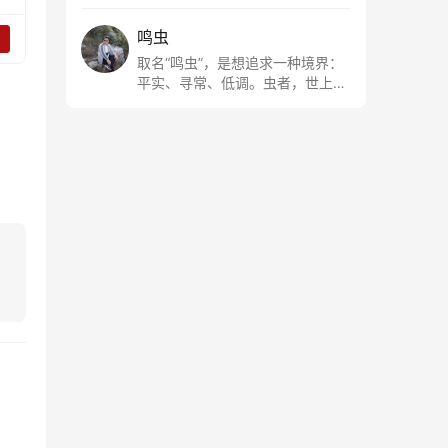
鸣虫
取名“鸣虫”，是想追求一种境界：
平实、寻常、低调。虫者，世上最
最平常的小生物也；虫鸣这种声
音，不尖利，不张扬，浅吟低唱，
是一种天籁。