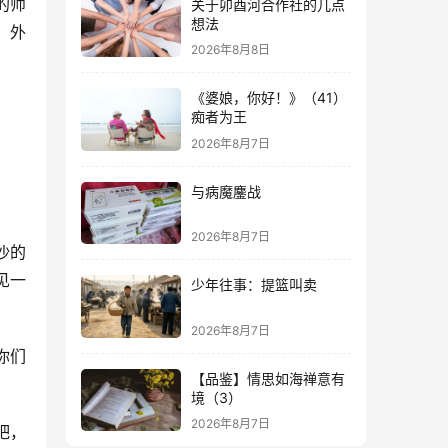
的师
关于卯酉河合作社的几点
想法
、外
2026年8月8日
《婆娘，你好！》（41）
痴者为王
2026年8月7日
与病魔鏖战
2026年8月7日
沙的
见一
少年往事：提篮叫卖
2026年8月7日
你们
【品鉴】情思如海禅意有
境（3）
2026年8月7日
吧，