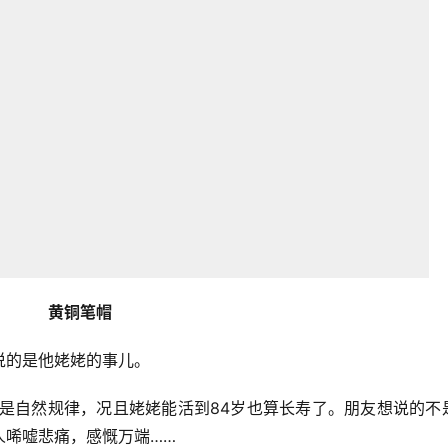
黄铜笔帽
说的是他姥姥的事儿。
死是自然规律，况且姥姥能活到84岁也算长寿了。朋友想说的不
人唏嘘悲痛，感慨万端……