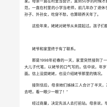
家。母亲一直在村里当会计，直到50岁的时候
范，一直在村里的小学当老师，前几年办了退休
孙子、外孙女，吃穿不愁，也算颐养天年了。
这些年来，姥姥对姥爷从未提起过。孩子们
姥爷和家里终于有了联系。
那是1998年初春的一天，家里突然接到
大儿子代笔，以姥爷的口气写的。信中说，年岁
面。信上没提姥姥，也没介绍姥爷那里的情况。
接到信后，母亲她们姊妹三人合计了半天，
去吧，看一眼少一眼了！”
经过商量，决定先派人去打前站。母亲说，