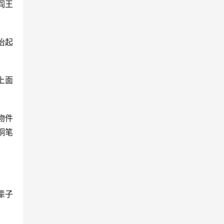
阎王
抬起
上面
物件
铜笔
辈子