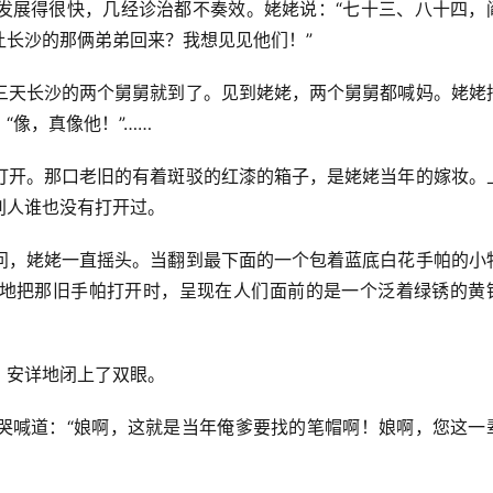
发展得很快，几经诊治都不奏效。姥姥说：“七十三、八十四，
让长沙的那俩弟弟回来？我想见见他们！”
三天长沙的两个舅舅就到了。见到姥姥，两个舅舅都喊妈。姥姥
“像，真像他！”……
打开。那口老旧的有着斑驳的红漆的箱子，是姥姥当年的嫁妆。
别人谁也没有打开过。
问，姥姥一直摇头。当翻到最下面的一个包着蓝底白花手帕的小
地把那旧手帕打开时，呈现在人们面前的是一个泛着绿锈的黄
，安详地闭上了双眼。
哭喊道：“娘啊，这就是当年俺爹要找的笔帽啊！娘啊，您这一