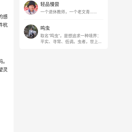
轻品慢尝
一个退休教师，一个老文青……
的感
件杭
鸣虫
取名“鸣虫”，是想追求一种境界：
平实、寻常、低调。虫者，世上最
最平常的小生物也；虫鸣这种声
音，不尖利，不张扬，浅吟低唱，
是一种天籁。
妈。
望灵