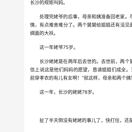
长沙的规矩叫妈。
处理完姥爷的后事，母亲和姨准备回老家。
情，有点难舍难分了。两个舅舅给姐姐还有没见
绸面的大袄。
这一年姥爷75岁。
长沙姥姥是在两年后去世的。去世前，两个
信上说这是他们妈妈的愿望，恳请姐姐们成全。
前穿孝衣的有儿有女啊！”就这样，母亲和两个
这一年，长沙的姥姥78岁。
扯了半天倒没有姥姥的事儿了，快打住，还