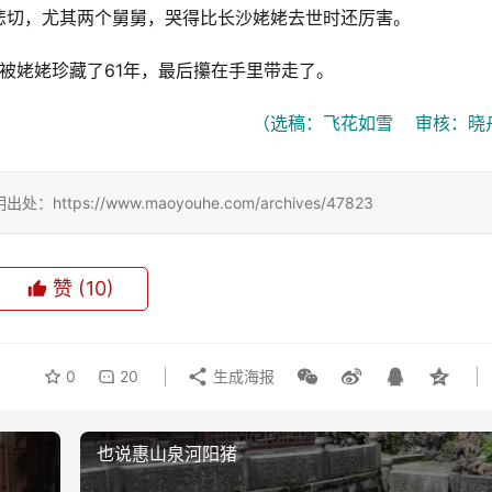
悲切，尤其两个舅舅，哭得比长沙姥姥去世时还厉害。
被姥姥珍藏了61年，最后攥在手里带走了。
（选稿：飞花如雪    审核：晓
://www.maoyouhe.com/archives/47823
赞
(10)
0
20
生成海报
也说惠山泉河阳猪