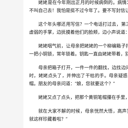
姥姥是在今年刚出正月的时候病倒的。病情
不叫自己去！我怕是挺不过今年了。要不写封信
这个年头哪还用写信？一个电话打过去，第
虚弱的手掌，边抚摸着他们的脸颊，边小声说道：
姥姥咽气前，让母亲把姥姥的一个柳编箱子
一把小铜锁，常年锁着。钥匙一直由姥姥带着，
母亲把箱子打开，一件一件的翻找，边找边
时，姥姥点头了，并伸出了干枯的手。母亲疑惑
帽。朋友的母亲问道：“娘，您就要这个？”
姥姥又点了点头，把那个黄铜笔帽攥在手里
就在大家不解的时候，母亲恍然大悟，高声
就这样珍藏着啦？”