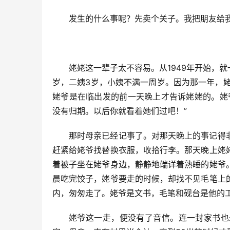
发生的什么事呢？先卖个关子。我把朋友给
姥姥这一辈子太不容易。从1949年开始，
岁，二姨3岁，小姨不满一周岁。因为那一年，
姥爷是在临出发的前一天晚上才告诉姥姥的。姥
没有归期。以后你就看着她们过吧！”
那时母亲已经记事了。对那天晚上的事记得
赶紧给姥爷找替换衣服，收拾行李。那天晚上姥
着被子坐在姥爷身边，静静地端详着熟睡的姥爷
晨吃完饺子，姥爷要走的时候，却找不见毛笔上
内，匆匆走了。姥爷是文书，毛笔和砚台是他的
姥爷这一走，便没有了音信。连一封家书也