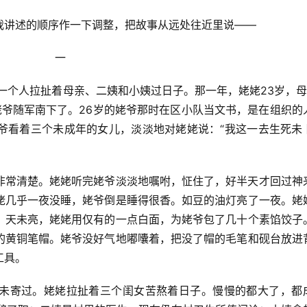
我讲述的顺序作一下调整，把故事从远处往近里说——
   一
就一个人拉扯着母亲、二姨和小姨过日子。那一年，姥姥23岁，母
姥爷随军南下了。26岁的姥爷那时在区小队当文书，是在组织的
爷看着三个未成年的女儿，淡淡地对姥姥说：“我这一去生死未
非常清楚。姥姥听完姥爷淡淡地嘱咐，怔住了，好半天才回过神
姥几乎一夜没睡，姥爷倒是睡得很香。如豆的油灯亮了一夜。姥
。天未亮，姥姥用仅有的一点白面，为姥爷包了几十个素馅饺子
的黄铜笔帽。姥爷没好气地嘟囔着，把没了帽的毛笔和砚台放进
工具。
未寄过。姥姥拉扯着三个闺女苦熬着日子。慢慢的都大了，都