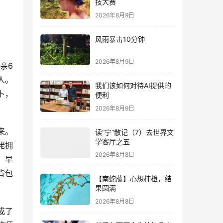
技大赛
2026年8月9日
风雨暴击10分钟
2026年8月9日
亲6
人。
我们该如何对待AI提供的
卜，
便利
2026年8月9日
来。
读“宁”散记（7）去世界文
学客厅之五
姥拥
2026年8月8日
。早
背包
【南蛇藤】心想柿橙，结
果圆满
2026年8月8日
成了