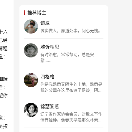
推荐博主
诚厚
诚实做人，厚道处事，问心无愧。
十六
已经
难诉相思
情稳
有时治愈，常常帮助，总是安
道：
慰……
四格格
细端
你是我熟悉又陌生的土地，熟悉是
话：
我的父辈在这里布遍了足迹，陌生
望你
是因为我总在梦里遥望你。有幸，
我以这种方式走近了你，你是我的
锦瑟黎燕
根所在，我用文字慢慢认识你、慢
慢熟悉你。
辽宁省作家协会会员，对散文写作
道：
情有独钟。像春天早晨那么朴素，
是按
清新，是我的期许。