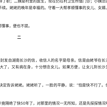
才辞了职；二姨是村里的医生，现在仍在村卫生所值门诊；小姨念
手续。姥姥的晚年是幸福的。守着一大帮孝顺懂事的女儿、女婿
都懂事，便也不提。
二
了一封发自湖南长沙的信，收信人的名字是母亲。信是由姥爷在长
大了，又有病在身，十分想念女儿。如果方便，让女儿到长沙
决定告诉姥姥。姥姥听了，一脸的平静，说：“怕是快不行了。
毕竟隔绝了快50年了，对那里的情况一无所知，还是先探探情况