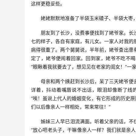
这样更稳妥些。
姥姥默默地准备了半袋玉米碴子、半袋大枣，
朋友到了长沙，没费事便找到了姥爷家。长
七的样子，各自有家庭，有儿女。一家人对我的
病得很重了。两个舅舅说，半年前，姥爷查出患
定了，姥爷便闹着回家。回到家，姥爷不吃不喝
“眼瞅着我就要去了，想见见在老家的闺女！”一
母亲和两个姨赶到长沙后，呆了三天姥爷便
详着，抖动着嘴唇说不出话，眼泪却像断了线
“唉！虽说上代人的婚姻变化，有它形成的历史原
们以后像亲人一样相处，常来常往！”
姊妹三人早已泪流满面。听着父亲的话，不
“放心吧老头子，干嘛像亲人一样？我们就是亲