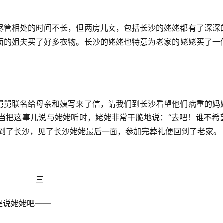
尽管相处的时间不长，但两房儿女，包括长沙的姥姥都有了深深
面的姐夫买了好多衣物。长沙的姥姥也特意为老家的姥姥买了一
舅舅联名给母亲和姨写来了信，请我们到长沙看望他们病重的妈
当把这事儿说与姥姥听时，姥姥非常干脆地说：“去吧！谁不希
姨到了长沙，见了长沙姥姥最后一面，参加完葬礼便回到了老家。
三
是说姥姥吧——