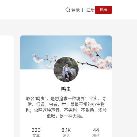
登录
注册
投稿
鸣虫
取名“鸣虫”，是想追求一种境界：平实、寻
常、低调。虫者，世上最最平常的小生物
也；虫鸣这种声音，不尖利，不张扬，浅吟
低唱，是一种天籁。
223
8.1K
44
文章
评论
粉丝