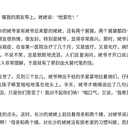
嘱我的朋友带上。姥姥说：“他爱吃！”
沙的姥爷家有姥爷后来娶的姥姥，还有两个舅舅。两个舅舅都四
朋友很热情，很友好。特别是姥爷，显得非常高兴。那时，姥爷
有癌症，在省第一医院治疗了几个月，又是放疗，又是化疗，病
，不说不笑，总是默默地流泪。人们反复询问，姥爷才开口说
家人非常理解，于是就有了那封由大舅代笔的信。
去世了。见到三个女儿，姥爷伸出干枯的手紧紧地拉着她们，仔
的珠子噼里啪啦地落在枕头上。半天，姥爷才喃喃说出了几句
因，只是你们受苦了！我对不起你们呐！”喘口气，又说，“我希
住的点头。这时，长沙的姥姥上前拉着母亲和两个姨，对姥爷说
人啊！”母亲和两个姨，对长沙的姥姥没有按老家的习惯叫娘，而