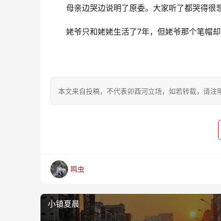
母亲边哭边说明了原委。大家听了都哭得很
姥爷只和姥姥生活了7年，但姥爷那个笔帽却
本文来自投稿，不代表卯酉河立场，如若转载，请注明出处：https
鸣虫
小镇夏晨