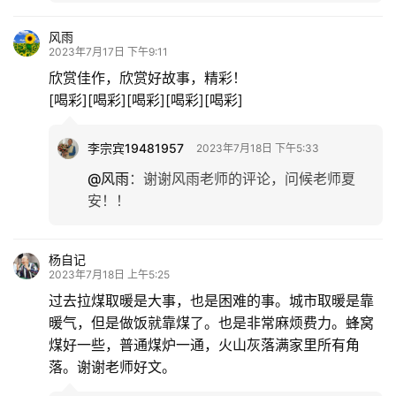
专
风雨
2023年7月17日 下午9:11
题
欣赏佳作，欣赏好故事，精彩！
[喝彩][喝彩][喝彩][喝彩][喝彩]
更
多
李宗宾19481957
2023年7月18日 下午5:33
@风雨
：
谢谢风雨老师的评论，问候老师夏
安！！
杨自记
2023年7月18日 上午5:25
过去拉煤取暖是大事，也是困难的事。城市取暖是靠
暖气，但是做饭就靠煤了。也是非常麻烦费力。蜂窝
煤好一些，普通煤炉一通，火山灰落满家里所有角
落。谢谢老师好文。