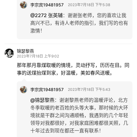
李宗宾19481957
2023年7月18日 下午5:38
@2272 张英辅
：
谢谢张老师，您的喜欢让我
高兴不已，有诗人老师的指引，我们写的也有
激情！
锦瑟黎燕
2023年7月18日 上午9:02
那年那月靠煤取暖的情境，灵动抒写，历历在目。同
事的送煤抬煤到家，好温暖，美如春风送暖。
李宗宾19481957
2023年7月18日 下午5:43
@锦瑟黎燕
：
谢谢黎燕老师的温暖评论，北方
冬季取暖的老百姓的头等大事，那时候的大环
境就是干群之间沟通顺畅，我遇到的几个年轻
领导对我都很好，对我家庭困难都很关照，几
十年过去到现在都还一直有联系！