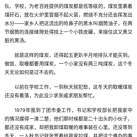
队、学校，为老百姓提供的煤炭都是低等级的，煤炭里裹着
煤矸石，放在火炉里冒烟不起火苗，燃烧不充分还会挥发出
水分——家乡人把这流出的呛鼻子的黑水叫烟筒油子，在两
节烟筒的连接缝隙处得挂上一个小铁皮罐，来接住这又黑又
脏的黑汤。
就是这样的煤炭，还得起五更趴半月地排队才能买到。
做饭、取暖都要用煤炭，一个小家没有两三吨煤炭，这个冬
天无论如何是过不去的。
以前在学校工作，一到秋天就犯愁，这冬天的取暖煤炭
还没有着落，为此没少求亲戚求朋友帮忙。
1979年我到了团市委工作，书记和学校部长把我家中
的情况摸得一清二楚，他们那时候都是二十出头的小伙子，
都还没有成家，却把我卸煤取暖的难事装在心里。还没等到
冬天，一入秋书记就张罗着给我家拉煤，并把这个难办的事