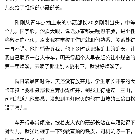
儿交给了组织部小聂部长。
刚刚从青年点抽上来的小聂部长20岁刚刚出头，中等
个儿，国字脸，浓眉大眼，说话办事都是嘎巴干脆，是个性
格敞亮的小伙，原来我在学校工作时就和他熟悉，关系处得
一直不错。他悄悄告诉我，他下乡时认识煤矿上的矿长，让
我自己联系一台大卡车，明天得起个大早去赶公社小煤窑的
第一茬煤炭，去晚了都让别人挑剩下，就没好煤炭了。
隔日凌晨四时许，天还没有放亮儿，学生家长开来的大
卡车拉上我和聂部长直奔小煤矿井，到那里得翻过一座山，
司机说道儿他熟悉，没想到黑灯瞎火的他在山坡的三岔口拐
错了弯儿。
车开得非常颠簸，披着皮大衣的聂部长站在车厢觉得不
对劲儿，就猛地砸了一下驾驶室顶的铁皮，司机吭哧一下，
把大卡车停了下来。