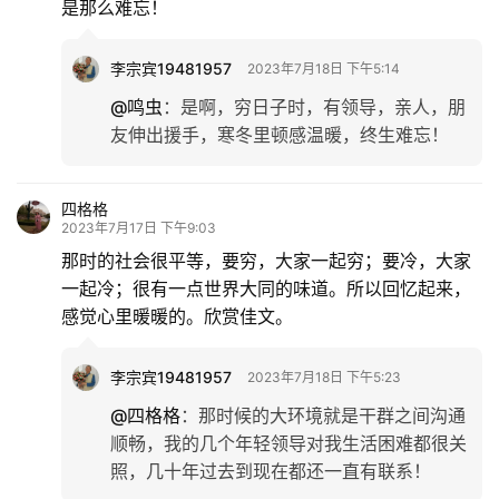
是那么难忘！
文
化
李宗宾19481957
2023年7月18日 下午5:14
生
@鸣虫
：
是啊，穷日子时，有领导，亲人，朋
活
友伸出援手，寒冬里顿感温暖，终生难忘！
情
四格格
感
2023年7月17日 下午9:03
那时的社会很平等，要穷，大家一起穷；要冷，大家
旅
一起冷；很有一点世界大同的味道。所以回忆起来，
游
感觉心里暖暖的。欣赏佳文。
登录
注册
育
李宗宾19481957
2023年7月18日 下午5:23
儿
@四格格
：
那时候的大环境就是干群之间沟通
顺畅，我的几个年轻领导对我生活困难都很关
娱
照，几十年过去到现在都还一直有联系！
乐