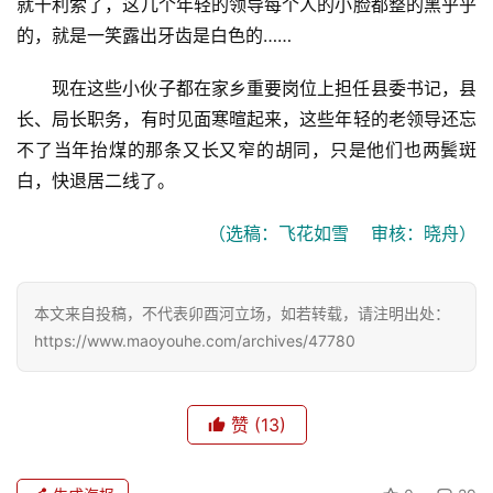
就干利索了，这几个年轻的领导每个人的小脸都整的黑乎乎
的，就是一笑露出牙齿是白色的……
现在这些小伙子都在家乡重要岗位上担任县委书记，县
长、局长职务，有时见面寒暄起来，这些年轻的老领导还忘
不了当年抬煤的那条又长又窄的胡同，只是他们也两鬓斑
白，快退居二线了。
（选稿：飞花如雪    审核：晓舟）
本文来自投稿，不代表卯酉河立场，如若转载，请注明出处：
https://www.maoyouhe.com/archives/47780
赞
(13)