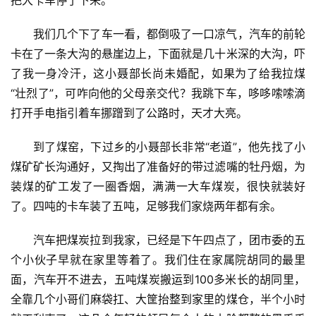
我们几个下了车一看，都倒吸了一口凉气，汽车的前轮
卡在了一条大沟的悬崖边上，下面就是几十米深的大沟，吓
了我一身冷汗，这小聂部长尚未婚配，如果为了给我拉煤
“壮烈了”，可咋向他的父母亲交代？我跳下车，哆哆嗦嗦滴
打开手电指引着车挪蹭到了公路时，天才大亮。
到了煤窑，下过乡的小聂部长非常“老道”，他先找了小
煤矿矿长沟通好，又掏出了准备好的带过滤嘴的牡丹烟，为
装煤的矿工发了一圈香烟，满满一大车煤炭，很快就装好
了。四吨的卡车装了五吨，足够我们家烧两年都有余。
汽车把煤炭拉到我家，已经是下午四点了，团市委的五
个小伙子早就在家里等着了。我们住在家属院胡同的最里
面，汽车开不进去，五吨煤炭搬运到100多米长的胡同里，
全靠几个小哥们麻袋扛、大筐抬整到家里的煤仓，半个小时