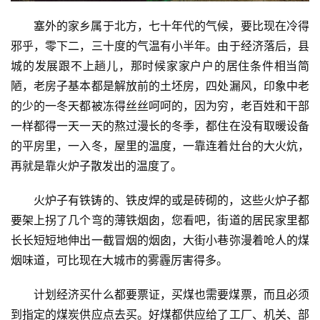
塞外的家乡属于北方，七十年代的气候，要比现在冷得
邪乎，零下二，三十度的气温有小半年。由于经济落后，县
城的发展跟不上趟儿，那时候家家户户的居住条件相当简
陋，老房子基本都是解放前的土坯房，四处漏风，印象中老
的少的一冬天都被冻得丝丝呵呵的，因为穷，老百姓和干部
一样都得一天一天的熬过漫长的冬季，都住在没有取暖设备
的平房里，一入冬，屋里的温度，一靠连着灶台的大火炕，
再就是靠火炉子散发出的温度了。
火炉子有铁铸的、铁皮焊的或是砖砌的，这些火炉子都
要架上拐了几个弯的薄铁烟囱，您看吧，街道的居民家里都
长长短短地伸出一截冒烟的烟囱，大街小巷弥漫着呛人的煤
烟味道，可比现在大城市的雾霾厉害得多。
计划经济买什么都要票证，买煤也需要煤票，而且必须
到指定的煤炭供应点去买。好煤都供应给了工厂、机关、部