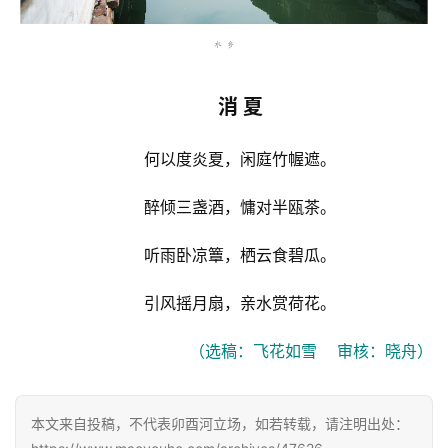
消 夏
何以度炎夏，闲庭竹幄遮。
醉倾三盏酒，慵对半瓯茶。
听雨卧凉簟，栖云食碧瓜。
引风摇月扇，亲水赏荷花。
（选稿：飞花如雪    审核：晓舟）
本文来自投稿，不代表卯酉河立场，如若转载，请注明出处：