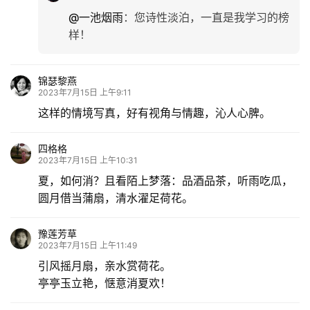
@一池烟雨
：
您诗性淡泊，一直是我学习的榜
样！
锦瑟黎燕
2023年7月15日 上午9:11
这样的情境写真，好有视角与情趣，沁人心脾。
四格格
2023年7月15日 上午10:31
夏，如何消？且看陌上梦落：品酒品茶，听雨吃瓜，
圆月借当蒲扇，清水濯足荷花。
豫莲芳草
2023年7月15日 上午11:49
引风摇月扇，亲水赏荷花。
亭亭玉立艳，惬意消夏欢！