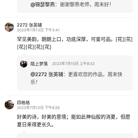
@锦瑟黎燕
：
谢谢黎燕老师，周末好！
生
活
2272 张英辅
2023年7月13日 下午3:41
情
罕见美韵，朗朗上口，功底深厚，可鉴可品。[花][花]
感
[花][花][花][花]
旅
陌上梦落
游
2023年7月15日 上午8:32
登录
注册
@2272 张英辅
：
更喜欢您的作品，周末快
育
乐！
儿
四格格
娱
2023年7月13日 下午8:29
乐
好美的诗，好美的意境；能如此神仙般的消夏，但愿
夏日来得更长久。
专
题