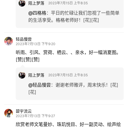
陌上梦落
2023年7月15日 上午8:35
@四格格
：
平日的忙碌让我们忽视了一些简单
更
的生活享受。格格老师好！[花][花]
多
轻品慢尝
2023年7月13日 下午9:20
听雨、引风、赏荷、栖云、、亲水，好一幅消夏图。
[赞][赞][赞]
陌上梦落
2023年7月15日 上午8:35
@轻品慢尝
：
谢谢老师雅评，周末快乐！[花]
[花]
碧宇流云
2023年7月13日 下午9:27
欣赏老师文笔曼妙、珠玑悦目、好一副灵动、绘声绘