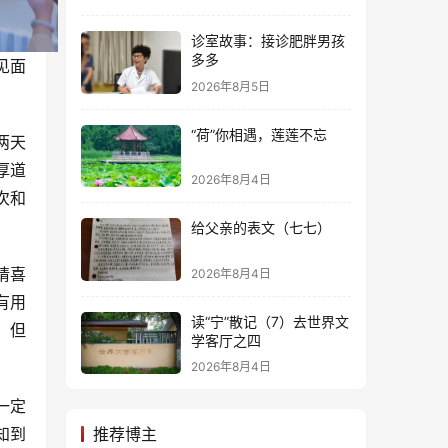
诊室故事：接诊肥胖男孩
多多
见面
2026年8月5日
“荷”你相遇，莲莲不忘
两天
厚道
2026年8月4日
次和
给父亲的表文（七七）
请喜
2026年8月4日
有用
读“宁”散记（7）去世界文
。但
学客厅之四
2026年8月4日
一定
推荐博主
知到