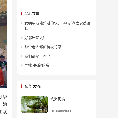
最近文章
女明星没能跨过的坎， 94 岁老太安然渡
劫
好邻居赵大姐
每个老人都值得被记录
我们都是一本书
寻找“失踪”的岳母
最新发布
刘华
笔海孤航
，她
2026年8月6日
工联