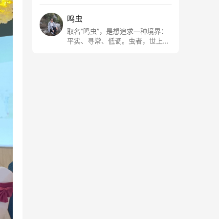
鸣虫
取名“鸣虫”，是想追求一种境界：
平实、寻常、低调。虫者，世上最
最平常的小生物也；虫鸣这种声
音，不尖利，不张扬，浅吟低唱，
是一种天籁。