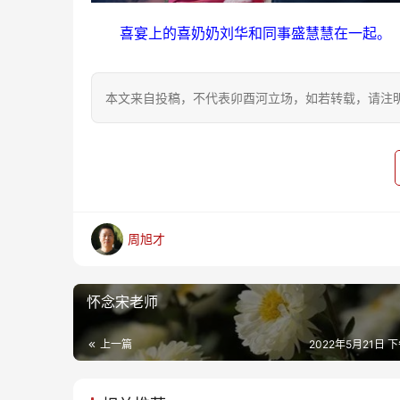
喜宴上的喜奶奶刘华和同事盛慧慧在一起。
本文来自投稿，不代表卯酉河立场，如若转载，请注明出处：https
周旭才
怀念宋老师
上一篇
2022年5月21日 下