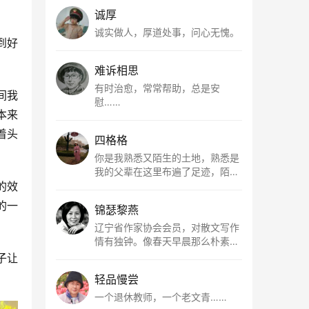
诚厚
诚实做人，厚道处事，问心无愧。
到好
难诉相思
有时治愈，常常帮助，总是安
间我
慰……
本来
着头
四格格
你是我熟悉又陌生的土地，熟悉是
我的父辈在这里布遍了足迹，陌生
是因为我总在梦里遥望你。有幸，
的效
我以这种方式走近了你，你是我的
的一
锦瑟黎燕
根所在，我用文字慢慢认识你、慢
慢熟悉你。
辽宁省作家协会会员，对散文写作
情有独钟。像春天早晨那么朴素，
清新，是我的期许。
子让
轻品慢尝
一个退休教师，一个老文青……