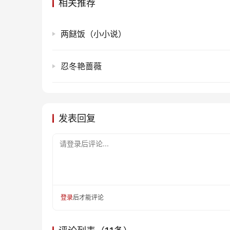
相关推荐
两餸饭（小小说）
忍冬艳蔷薇
发表回复
请登录后评论...
登录
后才能评论