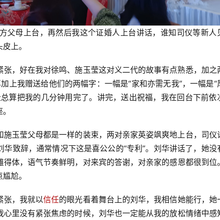
方父母上台，再然后我这个证婚人上台讲话，谁知司仪等新人
头皮上。
紧张，好在我对徐鸣、施玉莹这对义二代的故事有点熟悉，加之
再加上我赠送给他们的两幅字：一幅是“家和亦需无我”，一幅是“
扯总算把我的几分钟用完了。讲完，送出祝福，我在回台下前依
座。
和施玉莹父母都是一样的装束，两对亲家英姿飒爽地上台，司仪
刘华致辞，通常情况下这是喜公公的“专利”。刘华讲话了，她没
雅得体，语气节奏鲜明，对来宾的答谢，对亲家的感恩都很到位
点尴尬。
紧张，我就以
信任
的眼光看着舞台上的刘华，我相信她能行，她
我心里没有紧张焦虑的时候，刘华也一定能从我的放松情绪中感