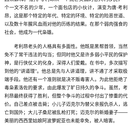
个一文不名的少年，一个面包店的小伙计，演变为唐·考利
昂，这是那个特定的年代、特定的环境、特定的险恶世道、
以及数十年腥风血雨对他的历练的结果。在那个弱肉强食的
社会，他成为一代枭雄。
考利昂老头的人格具有多面性。他既是黑帮首领，当然
免不了常干违法的勾当；但同时他又是许多弱小平民的保护
神，是行侠仗义的化身，深得人们爱戴。在书中，多次描写
到他的“讲道理”。他总是先与人讲道理，讲不通了才采取极
端手段。他还有一个准则就是决不贩毒害人。为此他拒绝了
毒枭素洛佐的要求，由此爆发了旷日持久的争斗。虽然，考
利昂最终获得了胜利，但整个争斗的过程中付出了惨重的代
价。自己差点被击毙；小儿子迈克尔为替父亲报仇杀人，逃
亡到国外；大儿子桑尼被乱枪打死；迈克尔的新婚妻子——
美丽的西西里姑娘阿波萝妮亚也未能幸免，被人暗害。