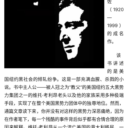
佐
（1920
—
1999）
的成名
作。
该
书讲述
的是美
国纽约黑社会的倾轧纷争。这是一部充满血腥、杀戮的小
说。书中主人公——被人冠之为“教父”的美国纽约五大黑势
力集团之一的维托·考利昂老头以及他的家族采用多种极端
手段，实现了在整个美国黑势力团体中的独尊地位。然而，
通篇文章读下来，你并没有对这样的黑势力深恶痛绝，因为
在作者笔下，每一个残酷的事件背后似乎都有合情合理的原
因来解释。维托·考利昂从一个流亡美国的意大利移民，一