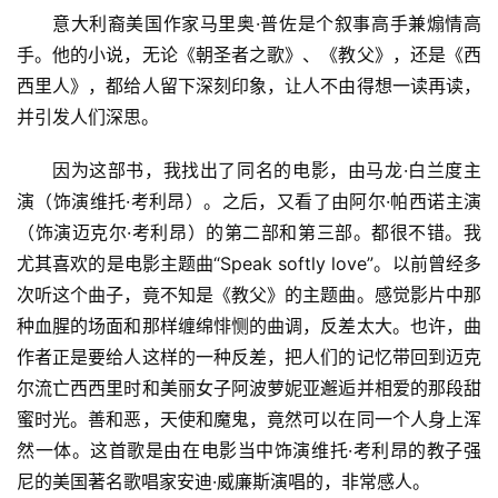
意大利裔美国作家马里奥·普佐是个叙事高手兼煽情高
手。他的小说，无论《朝圣者之歌》、《教父》，还是《西
西里人》，都给人留下深刻印象，让人不由得想一读再读，
并引发人们深思。
因为这部书，我找出了同名的电影，由马龙·白兰度主
演（饰演维托·考利昂）。之后，又看了由阿尔·帕西诺主演
（饰演迈克尔·考利昂）的第二部和第三部。都很不错。我
尤其喜欢的是电影主题曲“Speak softly love”。以前曾经多
次听这个曲子，竟不知是《教父》的主题曲。感觉影片中那
种血腥的场面和那样缠绵悱恻的曲调，反差太大。也许，曲
作者正是要给人这样的一种反差，把人们的记忆带回到迈克
尔流亡西西里时和美丽女子阿波萝妮亚邂逅并相爱的那段甜
蜜时光。善和恶，天使和魔鬼，竟然可以在同一个人身上浑
然一体。这首歌是由在电影当中饰演维托·考利昂的教子强
尼的美国著名歌唱家安迪·威廉斯演唱的，非常感人。