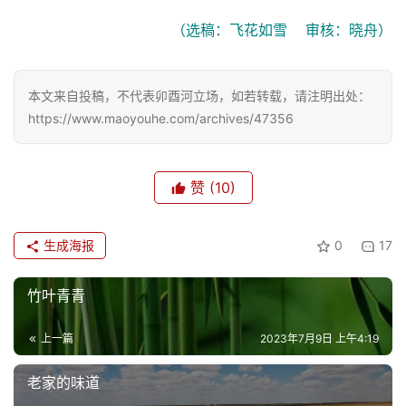
（选稿：飞花如雪    审核：晓舟）
本文来自投稿，不代表卯酉河立场，如若转载，请注明出处：
https://www.maoyouhe.com/archives/47356
赞
(10)
生成海报
0
17
竹叶青青
上一篇
2023年7月9日 上午4:19
首
老家的味道
页