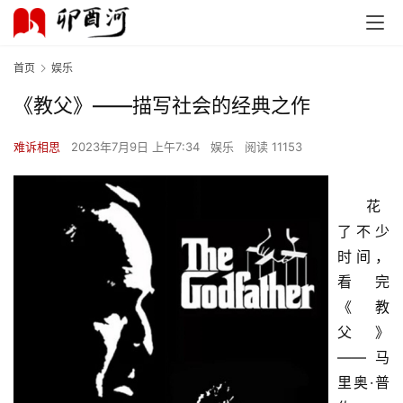
首页
娱乐
《教父》——描写社会的经典之作
难诉相思
2023年7月9日 上午7:34
娱乐
阅读 11153
花
了不少
时间，
看完
《教
父》
——马
里奥·普