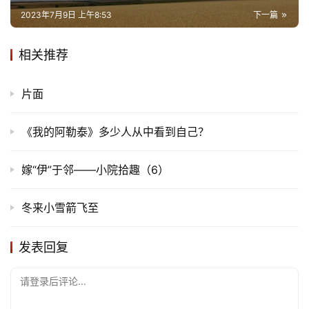
2023年7月9日 上午8:53
下一篇
文
化
相关推荐
生
片面
活
《我的阿勒泰》多少人从中看到自己？
情
感
嫁“伊”于邻——小院拾趣（6）
旅
冬来小雪箭飞至
游
登录
注册
发表回复
育
儿
请登录后评论...
娱