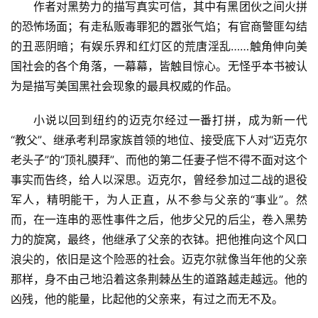
作者对黑势力的描写真实可信，其中有黑团伙之间火拼
的恐怖场面；有走私贩毒罪犯的嚣张气焰；有官商警匪勾结
的丑恶阴暗；有娱乐界和红灯区的荒唐淫乱……触角伸向美
国社会的各个角落，一幕幕，皆触目惊心。无怪乎本书被认
为是描写美国黑社会现象的最具权威的作品。
小说以回到纽约的迈克尔经过一番打拼，成为新一代
“教父”、继承考利昂家族首领的地位、接受底下人对“迈克尔
老头子”的“顶礼膜拜”、而他的第二任妻子恺不得不面对这个
事实而告终，给人以深思。迈克尔，曾经参加过二战的退役
军人，精明能干，为人正直，从不参与父亲的“事业”。然
而，在一连串的恶性事件之后，他步父兄的后尘，卷入黑势
力的旋窝，最终，他继承了父亲的衣钵。把他推向这个风口
浪尖的，依旧是这个险恶的社会。迈克尔就像当年他的父亲
那样，身不由己地沿着这条荆棘丛生的道路越走越远。他的
凶残，他的能量，比起他的父亲来，有过之而无不及。