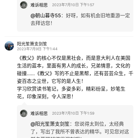
难诉相思
2023年7月10日 下午1:57
@朝山暮寺55
：
好呀，如有机会旧地重游一定
去拜访您！
阳光笙箫支剑笙
2023年7月9日 下午1:44
《教父》的核心不仅是黑社会，而是意大利人在美国
生活的蓝本，里面有男人的成长，兄弟情意，文化的
碰撞……《教父》写的不止是黑帮，还有芸芸众生，千
姿百态之尘世，它写的是人生！
学习欣赏读书笔记，多姿多彩，精彩纷呈，妙笔生
花，印象深刻，令人深思！
难诉相思
2023年7月10日 下午1:59
@阳光笙箫支剑笙
：
您说得太到位，太经典
了，写出了我所不曾表达的精华。可见您对这