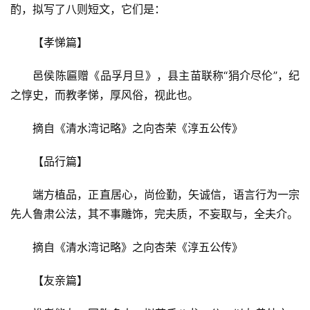
酌，拟写了八则短文，它们是：
【孝悌篇】
邑侯陈匾赠《品孚月旦》，县主苗联称“狷介尽伦”，纪
之惇史，而教孝悌，厚风俗，视此也。
摘自《清水湾记略》之向杏荣《淳五公传》
【品行篇】
端方植品，正直居心，尚俭勤，矢诚信，语言行为一宗
先人鲁肃公法，其不事雕饰，完夫质，不妄取与，全夫介。
首
摘自《清水湾记略》之向杏荣《淳五公传》
页
【友亲篇】
文
化