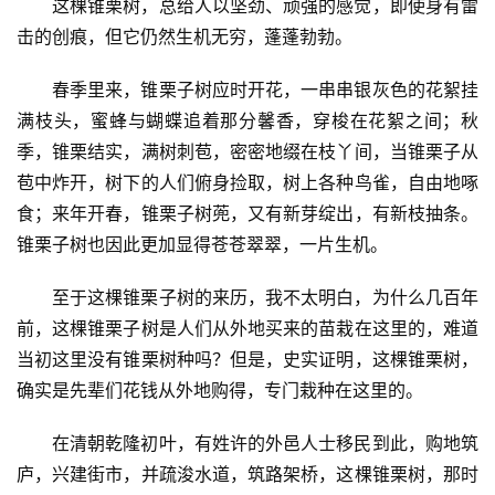
这棵锥栗树，总给人以坚劲、顽强的感觉，即使身有雷
击的创痕，但它仍然生机无穷，蓬蓬勃勃。
春季里来，锥栗子树应时开花，一串串银灰色的花絮挂
满枝头，蜜蜂与蝴蝶追着那分馨香，穿梭在花絮之间；秋
季，锥栗结实，满树刺苞，密密地缀在枝丫间，当锥栗子从
苞中炸开，树下的人们俯身捡取，树上各种鸟雀，自由地啄
食；来年开春，锥栗子树蔸，又有新芽绽出，有新枝抽条。
锥栗子树也因此更加显得苍苍翠翠，一片生机。
至于这棵锥栗子树的来历，我不太明白，为什么几百年
前，这棵锥栗子树是人们从外地买来的苗栽在这里的，难道
当初这里没有锥栗树种吗？但是，史实证明，这棵锥栗树，
确实是先辈们花钱从外地购得，专门栽种在这里的。
在清朝乾隆初叶，有姓许的外邑人士移民到此，购地筑
庐，兴建街市，并疏浚水道，筑路架桥，这棵锥栗树，那时