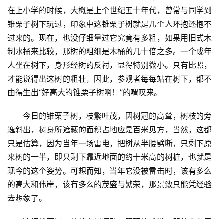
在上小学的时候，大槪是上个世纪五十年代，曾常与同学到
锥栗子树下玩过，印象中这锥栗子树就是几个人环抱还抱不
过来的。现在，也没仔细量过它究竟有多粗，如果用旧式木
制水桶来比较，那树的粗细是木桶的几十倍之多。一个成年
人坐在树下，身形经树的反衬，显得特别微小。只有比照，
才能说得出这树的粗壮，因此，参观者每每站在树下，都不
由得生出“好高大的锥栗子树啊！”的喟叹来。
今日的锥栗子树，枝繁叶茂，因树冠的高耸，树枝的旁
逸斜出，树身所遮蔽的面积占地应是百米见方，当然，这都
只是估算，因为当年一场雷电，把树从半腰劈断，只剩下原
来树的一半，即只剩下靠近地面的约十米高的树桩，也就是
现今的这个姿势。可想而知，当年它没被雷击时，该有多么
的高大和伟岸，该有多么的茂盛与繁荣，那景致只能凭经验
去想象了。