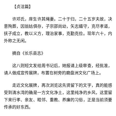
【贞洁篇】
许邓氏，庠生许其绳妻。二十于归，二十五岁夫故，决
意殉葬，因翁姑俱存，子宗邵尚幼，矢志孀守，克尽孝道，
抚子成立，教以义方，理治家事，克勤克俭。现年六十，内
外称之无闲。
摘自《长乐县志》
这八则短文发给周书记后，她报请上级审查，经批准，
请人做成宣传展牌，布置在树旁的磨盘洲文化广场上。
走近文化展牌，再次浏览这先贤留下的文字，真的能感
受到清水湾的确是一方文化净土，这里纯净的乡风，这里留
下来行孝、亲友、睦邻、重教、养廉的习俗，正是当前须要
传承的好东西。