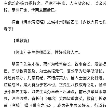
有危难必极力拯救之，虽家不甚富，人有贷必应，以讼必
题
辞，尽情开谕，俾两息而后已。
更
摘自《清水湾记略》之候补州判薛乙朋《乡饮大宾七秩
多
寿序》
【重教篇】
（笑山）先生尊师重道，性好成救人才。
閤邑仰先生才德，票举为教育会长，议事会长，发论提
倡，即期教育普及，为士类培元气，复公举为劝学所所长。
凡经费筹办，几忘其老，不惜瘁其力，邑人士因文化日进，
絃诵成风，是大有益于艺林也，正先生八秩双寿之期，邑绅
张小帆先生等，以先生善劳卓著不忍湮没，前已臚举其事禀
县，沐准通祥，省长何（佩瑢）奖题望重耆英，教育厅长路
荣（孝植）赠《黉序之光》，咸为先生急公好义，行道有