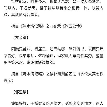
惟孝能友，同胞多人，拟荀氏八龙，公一以友恭处之，
门以内，不名参商，且于群从以昆季亦相待一体，联骨内
生
欢，其敦伦有若是者。
活
摘自《清水湾记略》之向杏荣《淳五公传》
情
感
【友亲篇】
同胞兄弟八，行居三，幼而岐嶷，笃好诗书，以两兄焠
旅
游
掌青灯，诸弟年幼，遂释诵读，理家政为尊翁任其劳。亹亹
焉色笑承欢，雍雍然壎篪协韵。
登录
注册
育
摘自《清水湾记略》之候补州判薛乙朋《乡饮大宾七秩
儿
寿序》
娱
【邻里篇】
乐
慷慨好施，于桥梁道路则修之，孤婺废疾则恤之，遇人
专