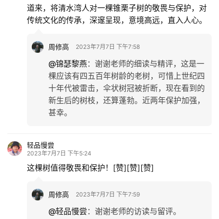
道来，将清水湾人对一棵锥栗子树的敬畏与保护，对
传统文化的传承，深邃呈现，意境高远，直入人心。
周修高
2023年7月7日 下午7:58
@锦瑟黎燕
：
谢谢老师的细读与精评，这是一
棵应该有四五百年树龄的老树，可惜上世纪四
十年代被雷击，伞状树冠被折断，现在看到的
新生后的树枝，还算蓬勃。近两年保护加强，
甚幸。
轻品慢尝
2023年7月7日 下午5:24
这棵树值得敬畏和保护！[赞][赞][赞]
周修高
2023年7月7日 下午7:59
@轻品慢尝
：
谢谢老师的访读与留评。