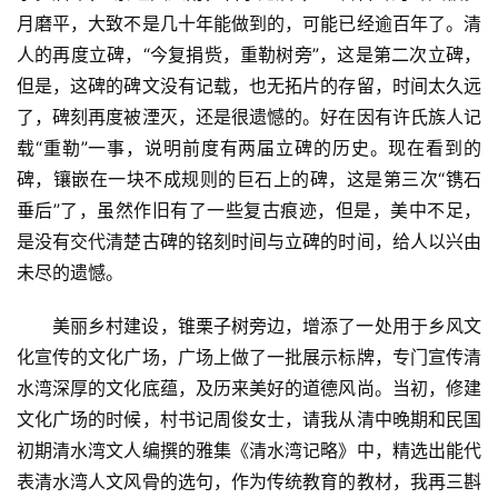
月磨平，大致不是几十年能做到的，可能已经逾百年了。清
人的再度立碑，“今复捐赀，重勒树旁”，这是第二次立碑，
但是，这碑的碑文没有记载，也无拓片的存留，时间太久远
了，碑刻再度被湮灭，还是很遗憾的。好在因有许氏族人记
载“重勒”一事，说明前度有两届立碑的历史。现在看到的
碑，镶嵌在一块不成规则的巨石上的碑，这是第三次“镌石
垂后”了，虽然作旧有了一些复古痕迹，但是，美中不足，
是没有交代清楚古碑的铭刻时间与立碑的时间，给人以兴由
未尽的遗憾。
美丽乡村建设，锥栗子树旁边，增添了一处用于乡风文
化宣传的文化广场，广场上做了一批展示标牌，专门宣传清
水湾深厚的文化底蕴，及历来美好的道德风尚。当初，修建
文化广场的时候，村书记周俊女士，请我从清中晚期和民国
初期清水湾文人编撰的雅集《清水湾记略》中，精选出能代
表清水湾人文风骨的选句，作为传统教育的教材，我再三斟