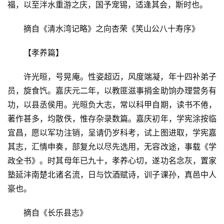
福，以至泮水重游之庆，国予宠锡，适逢其会，斯时也。
摘自《清水湾记略》之向杏荣《笑山公八十寿序》
【孝养篇】
许光晅，号晃庵。性姿超迈，风度端凝，年十四补弟子
员，旋食饩。嘉庆元二年，以教匪滋事捐金助饷办理营务有
功，以县丞侯用。光晅负大志，常以科甲自期，读书不倦，
著作甚多，均散佚，惟存杂录数篇。嘉庆初年，学宪涂按临
宜昌，愿以军功注销，呈请仍岁科考，试上图进取，学宪嘉
其志，汇情申奏，部复允以尽先选用，无容改途，事载《学
政全书》。时其母年已九十，孝养心切，遂功名念灰，置家
塾延沣南楚北诸名流，日与饮酒赋诗，训子课孙，真邑中人
豪也。
摘自《长乐县志》