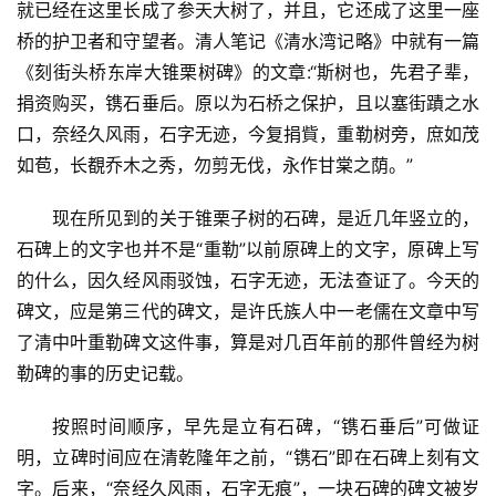
就已经在这里长成了参天大树了，并且，它还成了这里一座
桥的护卫者和守望者。清人笔记《清水湾记略》中就有一篇
《刻街头桥东岸大锥栗树碑》的文章:“斯树也，先君子辈，
捐资购买，镌石垂后。原以为石桥之保护，且以塞街蹟之水
口，奈经久风雨，石字无迹，今复捐貲，重勒树旁，庶如茂
如苞，长覩乔木之秀，勿剪无伐，永作甘棠之荫。”
现在所见到的关于锥栗子树的石碑，是近几年竖立的，
石碑上的文字也并不是“重勒”以前原碑上的文字，原碑上写
的什么，因久经风雨驳蚀，石字无迹，无法查证了。今天的
碑文，应是第三代的碑文，是许氏族人中一老儒在文章中写
了清中叶重勒碑文这件事，算是对几百年前的那件曾经为树
勒碑的事的历史记载。
按照时间顺序，早先是立有石碑，“镌石垂后”可做证
明，立碑时间应在清乾隆年之前，“镌石”即在石碑上刻有文
字。后来，“奈经久风雨，石字无痕”，一块石碑的碑文被岁