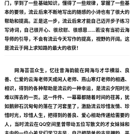
门，学到了一些基础知识，懂得了一些规律，掌握了一些基
本的要领，流云后来不断地写出的随感的小诗也有了很大的
帮助和提高。正是这一步，流云后来才能自己迈开步子练习
写诗词，自己很开心、很欣慰、很感恩……若没有当初云海
导师的引导，不会有流云今天写作的提高，视野的开阔。这
是流云于网上求知路的最大的收获！
网海芸芸众生，忆往昔海韵能在网海与才华横溢、良
善、仁爱的云海老师天成闲人老师、燕山寒灯老师的相遇、
相识，得到的各种帮助是流云的一种幸运，是流云夕阳时光
难以挥去的一页。这一件件、一幕幕都随着时间的荏苒，犹
如鹅卵石沉甸甸的落在了河套里了，激励流云珍惜友情、珍
惜时光，珍惜人生，把得到的善良、爱心相助传递给需要的
人，当时流云在QQ空间里曾带动五位写散文的才女妹妹和
主内的一位小弟兄们学习古风，自己把简单的古风押韵、平