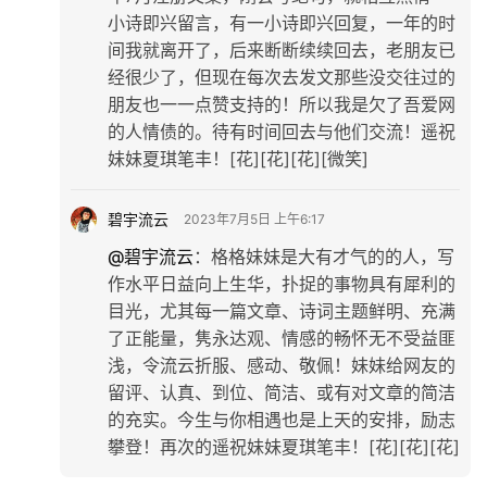
小诗即兴留言，有一小诗即兴回复，一年的时
间我就离开了，后来断断续续回去，老朋友已
经很少了，但现在每次去发文那些没交往过的
朋友也一一点赞支持的！所以我是欠了吾爱网
的人情债的。待有时间回去与他们交流！遥祝
妹妹夏琪笔丰！[花][花][花][微笑]
碧宇流云
2023年7月5日 上午6:17
@碧宇流云
：
格格妹妹是大有才气的的人，写
作水平日益向上生华，扑捉的事物具有犀利的
目光，尤其每一篇文章、诗词主题鲜明、充满
了正能量，隽永达观、情感的畅怀无不受益匪
浅，令流云折服、感动、敬佩！妹妹给网友的
留评、认真、到位、简洁、或有对文章的简洁
的充实。今生与你相遇也是上天的安排，励志
攀登！再次的遥祝妹妹夏琪笔丰！[花][花][花]