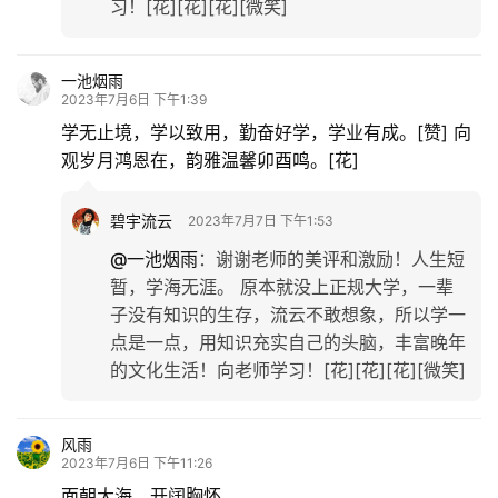
习！[花][花][花][微笑]
一池烟雨
2023年7月6日 下午1:39
学无止境，学以致用，勤奋好学，学业有成。[赞] 向
观岁月鸿恩在，韵雅温馨卯酉鸣。[花]
碧宇流云
2023年7月7日 下午1:53
@一池烟雨
：
谢谢老师的美评和激励！人生短
暂，学海无涯。 原本就没上正规大学，一辈
子没有知识的生存，流云不敢想象，所以学一
点是一点，用知识充实自己的头脑，丰富晚年
的文化生活！向老师学习！[花][花][花][微笑]
风雨
2023年7月6日 下午11:26
面朝大海，开阔胸怀