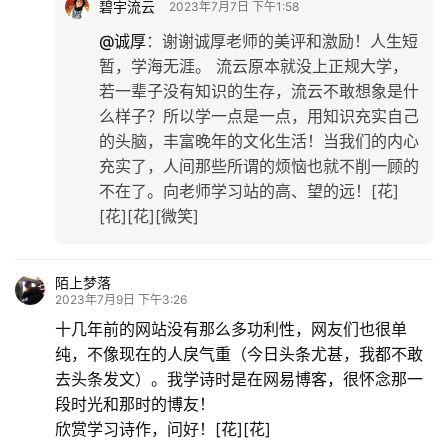
碧宇流云
2023年7月7日 下午1:58
@诚厚
：
谢谢诚厚老师的美评和激励！人生短
暂，学海无涯。 流云原本就没上正规大学，
若一辈子没有知识的生存，流云不敢想象是什
么样子？所以学一点是一点，用知识充实自己
的头脑，丰富晚年的文化生活！当我们的内心
充实了，人间那些所谓的烦恼也就不削一顾的
不在了。向老师学习站的高、望的远！[花]
[花][花][微笑]
陌上梦落
2023年7月9日 下午3:26
十几年前的网站没有那么多功利性，网友们也很单
纯，不像现在的人戾气重（今日头条尤甚，我都不敢
去头条发文）。我学诗时是在网易博客，很怀念那一
段时光和那时的博友！
欣赏学习诗作，问好！[花][花]