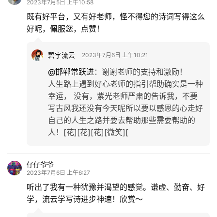
2023年7月5日 上午10:58
既有好平台，又有好老师，怪不得您的诗词写得这么
好呢，佩服您，点赞！
碧宇流云
2023年7月6日 上午10:21
@邯郸常跃进
：
谢谢老师的支持和激励！
人生路上遇到好心老师的指引帮助确实是一种
幸运， 没有，紫光老师严肃的告诉我，不要
写古风我还没有今天呢所以要以感恩的心走好
自己的人生之路并要去帮助那些需要帮助的
人！[花][花][花][微笑][
仔仔爷爷
2023年7月6日 上午6:27
听出了我有一种犹豫并渴望的感觉。谦虚、勤奋、好
学，流云学写诗进步神速！欣赏～