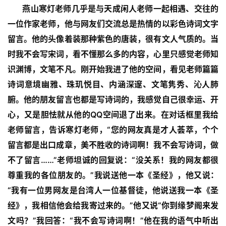
燕山寒灯老师几乎是与天成闲人老师一起相遇、交往的
一位作家老师，他与网友们交流总是热情的以彩色诗词文字
留言。他的头像着装那种紫色的唐装，很有文人气质的。当
时我不会写宋词，看不懂那么多的内容，心里只感觉老师知
识渊博，文笔不凡。刚开始我进了他的空间，看见老师篇篇
诗词意境幽雅、珠玑悦目、内涵深邃、文笔隽秀、沁人肺
腑。他的朋友留言也都是写诗词的，我感觉自己很幸运、开
心，又是胆怯就从他的QQ空间退了出来。在对话框里我给
老师留言，告诉寒灯老师，“您的网友真是才人荟萃，个个
留言都是出口成章，美不胜收的诗词啊！我不会写诗词，做
不了留言……”老师坦诚的回复说：“没关系！我的网友都很
尊重我的各位朋友的。”我说送他一本《圣经》，他又说：
“我有一位男网友是台湾人一位基督徒，他说送我一本《圣
经》，我相信他会给我寄过来的。”他又说“你到缘梦阁来发
文吗？”我回答：“我不会写诗词啊！”他在我的语气中听出