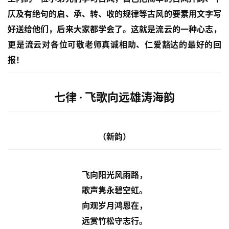
仄及有绝句的启、承、转、收的规律等古风的要素用文字写
好送给他们，后来大家都学会了。这就是流云的一种心志，
更是流云对各位可敬老师真诚相助、仁爱豁达的最好的回
报！
七律 · 飞歌向远雄涛海韵
（新韵）
飞向阳光风雨路，
歌声隽永碧空虹。
向观岁月鸿恩在，
远赏竹松守志行。