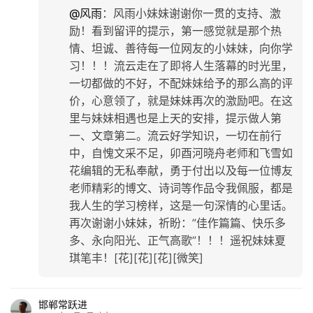
@风雨
：
风雨小妹妹谢谢你一贯的支持、激
励！看到留评的提示，第一感觉就是那个热
情、坦诚、善待每一位网友的小妹妹，向你学
习！！！流云走在了即将人生落幕的时光里，
一切都做的不好，不配妹妹给予的那么高的评
价，心意领了，就是妹妹再次的激励吧。在这
里与妹妹相遇也是上天的安排，提示做人第
一、文章第二。流云好学知识，一切在前行
中，自愧文采不足，卯酉河晓舟老师和飞雪如
花编辑的无私奉献，勇于付出以及每一位博友
老师精彩的博文、诗词等作品令我佩服，都是
我人生的学习榜样，这是一句深情的心里话。
再次谢谢小妹妹，祈盼：”佳作篇篇、快乐多
多、永向阳光、正气高歌”！！！遥祝妹妹夏
琪笔丰！[花][花][花][微笑]
邯郸常跃进