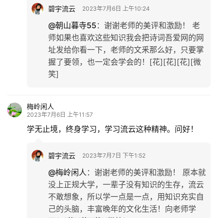
碧宇流云
2023年7月6日 上午10:24
@朝山暮寺55
：
谢谢老师的美评和激励！ 老
师如果也喜欢这些知识我会把诗词吾爱网的网
址发给你看一下，老师的文釆那么好，只要掌
握了要领，也一定会学会的！[花][花][花][微
笑]
梅岭闲人
2023年7月6日 上午11:57
学无止境，终身学习，学习流云这种精神。问好！
碧宇流云
2023年7月7日 下午1:52
@梅岭闲人
：
谢谢老师的美评和激励！ 原本就
没上正规大学，一辈子没有知识的生存，流云
不敢想象，所以学一点是一点，用知识充实自
己的头脑，丰富晚年的文化生活！向老师学