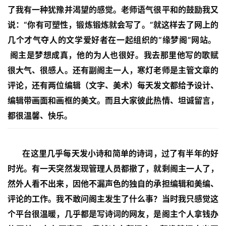
了我有一种犹豫并渴望的感觉。老师语气很平和的鼓励我又
说：“你有可塑性，锻炼锻炼就会写了。”就这样去了网上的
几个才气夺人的文学爱好者在一起组织的“缘梦阁”网站。
阁主是梦想成真，他的为人也很好。我去那里他写的歌赋
很大气、很感人。还有副阁主一人，寒灯老师是主管文章的
评论，还有两位编辑（文字、美术）每天发文都给予设计、
编辑带画面和画框的美文。而且大家彼此热情、坦诚留言，
都很温馨、快乐。
在这里几乎每天发小诗和简单的诗词，过了有半年的好
时光。有一天突然发现管理人员都撤了，就剩阁主一人了，
然外人看不出来，因他不漏声色的独自的承担编辑和美编、
评论的工作。我不敢问阁主发生了什么事？当时我只感觉这
个平台很温暖，几乎都是写诗词的网友，是阁主个人拿钱办