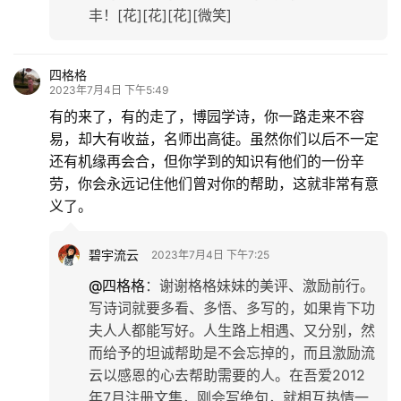
丰！[花][花][花][微笑]
四格格
2023年7月4日 下午5:49
有的来了，有的走了，博园学诗，你一路走来不容
易，却大有收益，名师出高徒。虽然你们以后不一定
还有机缘再会合，但你学到的知识有他们的一份辛
劳，你会永远记住他们曾对你的帮助，这就非常有意
义了。
碧宇流云
2023年7月4日 下午7:25
@四格格
：
谢谢格格妹妹的美评、激励前行。
写诗词就要多看、多悟、多写的，如果肯下功
夫人人都能写好。人生路上相遇、又分别，然
而给予的坦诚帮助是不会忘掉的，而且激励流
云以感恩的心去帮助需要的人。在吾爱2012
年7月注册文集，刚会写绝句，就相互热情一