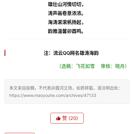
雄壮山河情切切，
涛声画卷意浓浓。
海涛滚滚帆扬起，
韵雅温馨卯酉鸣。
注：流云QQ网名雄涛海韵
（选稿：飞花如雪    审核：晓舟）
本文来自投稿，不代表卯酉河立场，如若转载，请注明出处：
https://www.maoyouhe.com/archives/47133
赞
(20)