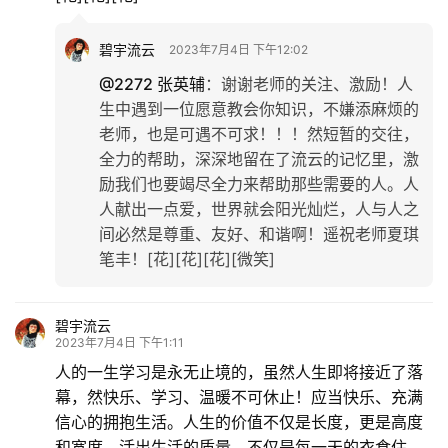
生
活
碧宇流云
2023年7月4日 下午12:02
@2272 张英辅
：
谢谢老师的关注、激励！人
情
生中遇到一位愿意教会你知识，不嫌添麻烦的
感
老师，也是可遇不可求！！！然短暂的交往，
全力的帮助，深深地留在了流云的记忆里，激
旅
励我们也要竭尽全力来帮助那些需要的人。人
游
人献出一点爱，世界就会阳光灿烂，人与人之
登录
注册
间必然是尊重、友好、和谐啊！遥祝老师夏琪
育
笔丰！[花][花][花][微笑]
儿
碧宇流云
娱
2023年7月4日 下午1:11
乐
人的一生学习是永无止境的，虽然人生即将接近了落
幕，然快乐、学习、温暖不可休止！应当快乐、充满
专
信心的拥抱生活。人生的价值不仅是长度，更是高度
题
和宽度。活出生活的质量，不仅是每一天的衣食住