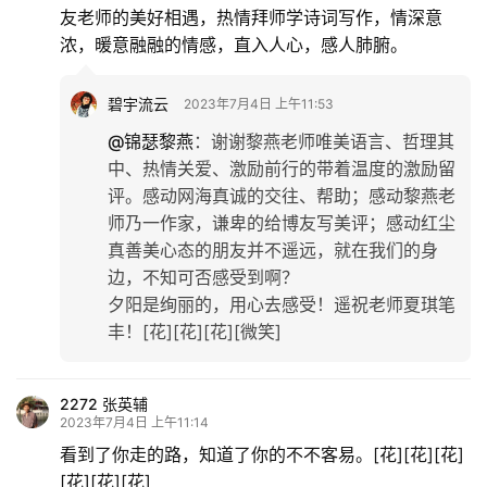
友老师的美好相遇，热情拜师学诗词写作，情深意
浓，暖意融融的情感，直入人心，感人肺腑。
碧宇流云
2023年7月4日 上午11:53
@锦瑟黎燕
：
谢谢黎燕老师唯美语言、哲理其
中、热情关爱、激励前行的带着温度的激励留
评。感动网海真诚的交往、帮助；感动黎燕老
师乃一作家，谦卑的给博友写美评；感动红尘
真善美心态的朋友并不遥远，就在我们的身
边，不知可否感受到啊？
夕阳是绚丽的，用心去感受！遥祝老师夏琪笔
丰！[花][花][花][微笑]
首
页
2272 张英辅
文
2023年7月4日 上午11:14
化
看到了你走的路，知道了你的不不客易。[花][花][花]
[花][花][花]