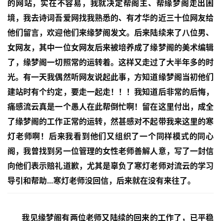
的网站，实在不容易，我就决定帮阁主、帮缘梦阁走出困
境，我去诗词吾爱网找我熟悉的、有才华的近三十位网友给
他们留言，欢迎他们来缘梦阁发文。后来陆续来了八位男、
女网友，其中一位女网友后来被培养成了缘梦阁的美术编辑
了，缘梦阁一切照常的运转着。这样又走过了大半年多的时
光。有一天我偶然听网友说起此事，方知道缘梦阁当初他们
建站时有个约定，要走一起走！！！我知道后非常的后悔，
痛感流云真是一个愚人在此帮倒忙啊！留在这里付出，成全
了缘梦阁的工作正常的运转，然甚感对不起带我来这里的寒
灯老师啊！后来我看到他们又组织了一个同样模式的同心
阁，我曾找到另一位管理的女性老师善解人意，写了一封信
向他们表示赔礼道歉，尤其是辜负了寒灯老师对流云的学习
导引和帮助…寒灯老师没回信，后来就在没有来往了。
我见缘梦阁有两位老师又陆续的回来的工作了，已平稳