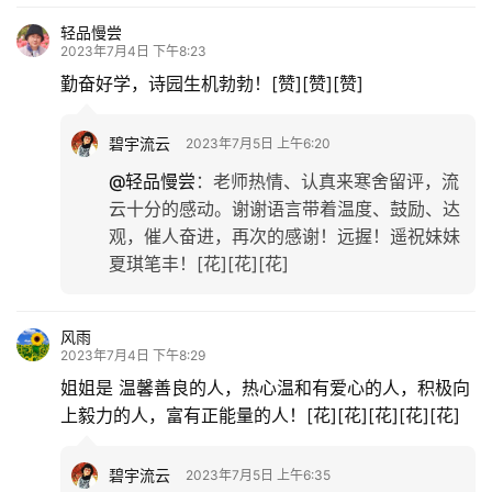
轻品慢尝
2023年7月4日 下午8:23
勤奋好学，诗园生机勃勃！[赞][赞][赞]
碧宇流云
2023年7月5日 上午6:20
@轻品慢尝
：
老师热情、认真来寒舍留评，流
云十分的感动。谢谢语言带着温度、鼓励、达
观，催人奋进，再次的感谢！远握！遥祝妹妹
夏琪笔丰！[花][花][花]
风雨
2023年7月4日 下午8:29
姐姐是 温馨善良的人，热心温和有爱心的人，积极向
上毅力的人，富有正能量的人！[花][花][花][花][花]
碧宇流云
2023年7月5日 上午6:35