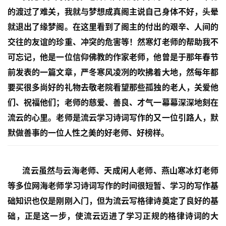
的渡过了难关，我就与梦想成真阁主说自己身体不好，头晕
就退出了缘梦阁。在这里看到了阁主的付出的艰辛、人间的
交往的友谊的珍重、冲突的危害等！然寒灯老师的帮助我不
可忘记，他是一位信仰佛教的作家老师，他曾是于那年春节
前发表的一篇文章，严冬寒风凌冽的吹拂着大地，然每年都
要买很多尚好的礼物去敬老院看望那些孤独的老人，关爱他
们、祝福他们；老师的慈爱、善良、才气一幕幕深深地刻在
流云的心里。老师是流云学习诗词写作的又一位引路人，默
默做善事的一位人性之美的好老师、好榜样。
流云虽然与云海老师、天成闲人老师、燕山寒冰灯老师
等多位网海老师学习诗词写作的时间很短暂、学习的写作基
础知识也仅是刚刚入门，但为流云写格律诗奠定了良好的基
础，正是这一步，使流云迈进了学习正规的格律诗词的大