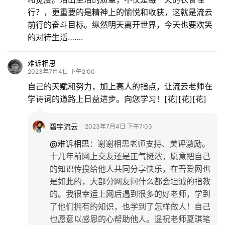
行？，更重要的是精神上的愉悦和收获，这就是流云
更
前行的奋斗目标。纵然明天离开世界，今天也要欢笑
多
的对待生活…….
难诉相思
2023年7月4日 下午2:00
自己的天赋和努力，加上高人的指点，让流云老师在
学诗词的道路上日益进步。向您学习！[花][花][花]
碧宇流云
2023年7月4日 下午7:03
@难诉相思
：
谢谢相思老师支持、美评激励。
十几年前网上交友还是正气挺浓，愿意把自己
的知识传授给他人共同分享快乐，在吾爱网也
是如此的，大部分网友问什么都会坦诚的指教
的。我很幸运上网后遇到很多的好老师，学到
了他们拥有的知识，也学到了怎样做人！自己
也愿意以感恩的心帮助他人。遥祝老师夏琪笔