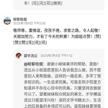
丰！[花][花][花][微笑]
柳絮晗烟
2023年7月4日 下午2:30
敬师尊，重情谊，孜孜不倦，求索之路，令人起敬！
天赋加努力，才有了今天的积累！为姐姐点赞！[赞]
[赞][赞][花][花][花]
碧宇流云
2023年7月4日 下午7:12
@柳絮晗烟
：
谢谢小妹妹美评的帮助、激励！
流云从小就是愿意别人告诉我怎么做，而不愿
意别人来帮我做，这样的一路走来，多学了很
多知识的。一生追求完美。可是走到夕阳里方
知道并不存在心目中的完美，只要坚持去做就
可以了。望着妹妹和众网友的美文、才华横溢
流云只能望洋兴叹！读的文学书籍太少，生活
上的应具备的本领还可以的。遥祝妹妹夏琪笔