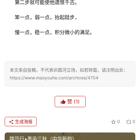
第二步就可能使他遗恨千古。
育
儿
笨一点，弱一点，抬起跬步，
娱
慢一点，稳一点，积分微小的满足。
乐
专
题
本文来自投稿，不代表卯酉河立场，如若转载，请注明出处：
https://www.maoyouhe.com/archives/4704
更
多
赞
(1)
生成海报
0
0
踏莎行•墨染三秋（中华新韵）