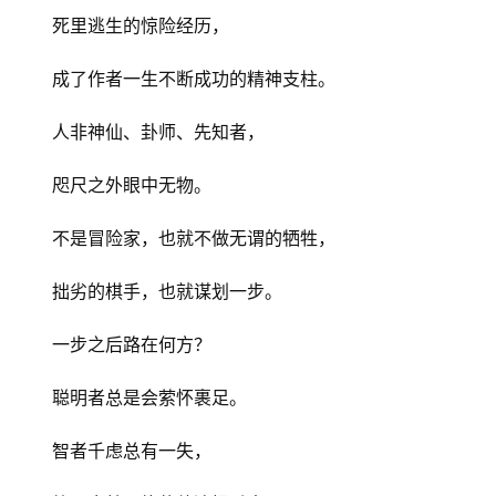
死里逃生的惊险经历，
首
成了作者一生不断成功的精神支柱。
页
人非神仙、卦师、先知者，
文
咫尺之外眼中无物。
化
不是冒险家，也就不做无谓的牺牲，
生
活
拙劣的棋手，也就谋划一步。
情
一步之后路在何方？
感
聪明者总是会萦怀裹足。
旅
智者千虑总有一失，
游
登录
注册