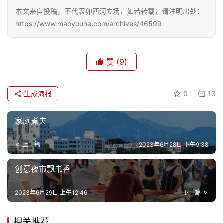
本文来自投稿，不代表卯酉河立场，如若转载，请注明出处：
https://www.maoyouhe.com/archives/46599
赞
(9)
生成海报
0
13
家庭煮夫
上一篇
2023年6月28日 下午9:38
创意夜市飘书香
首
页
2023年6月29日 上午12:46
下一篇
文
相关推荐