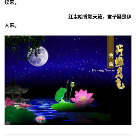
续来，
                                            红尘暗香飘天籁，君子疑是伊
人来。