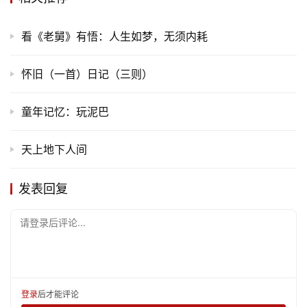
化
看《老舅》有悟：人生如梦，无须内耗
生
活
怀旧（一首）日记（三则）
情
童年记忆：玩泥巴
感
天上地下人间
旅
游
发表回复
登录
注册
育
请登录后评论...
儿
娱
乐
登录
后才能评论