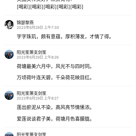
[喝彩][喝彩][喝彩][喝彩][喝彩]
锦瑟黎燕
2023年6月29日 上午7:30
字字珠玑，颇有意蕴，厚积薄发，才情了得。
阳光笙箫支剑笙
2023年6月29日 上午8:26
荷塘最美六月中，风光不与四时同。
万顷荷叶连天碧，千朵荷花映目红。
阳光笙箫支剑笙
2023年6月29日 上午8:27
莲出瘀泥从不染，高风亮节情愫浓。
爱莲说谈君子美，荷塘月色喜朦胧。
阳光笙箫支剑笙