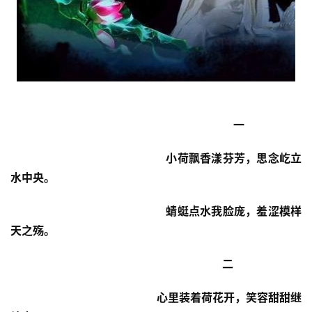
                                                                        一 
                                             小荷飘香漾芬芳，思念屹立
水中央。
                                             蜻蜓点水我脸庞，羞涩模样
天之殇。
                                                                    二
                                            心里装着荷花开，笑容甜甜继