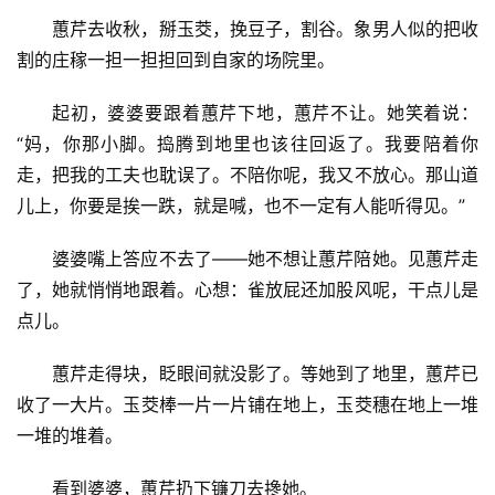
蕙芹去收秋，掰玉茭，挽豆子，割谷。象男人似的把收
割的庄稼一担一担担回到自家的场院里。
首
起初，婆婆要跟着蕙芹下地，蕙芹不让。她笑着说：
页
“妈，你那小脚。捣腾到地里也该往回返了。我要陪着你
走，把我的工夫也耽误了。不陪你呢，我又不放心。那山道
文
儿上，你要是挨一跌，就是喊，也不一定有人能听得见。”
化
婆婆嘴上答应不去了——她不想让蕙芹陪她。见蕙芹走
生
了，她就悄悄地跟着。心想：雀放屁还加股风呢，干点儿是
活
点儿。
情
蕙芹走得块，眨眼间就没影了。等她到了地里，蕙芹已
感
收了一大片。玉茭棒一片一片铺在地上，玉茭穗在地上一堆
一堆的堆着。
旅
游
看到婆婆，蕙芹扔下镰刀去搀她。