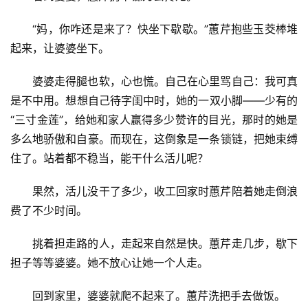
登录
注册
“妈，你咋还是来了？快坐下歇歇。”蕙芹抱些玉茭棒堆
育
儿
起来，让婆婆坐下。
婆婆走得腿也软，心也慌。自己在心里骂自己：我可真
娱
是不中用。想想自己待字闺中时，她的一双小脚——少有的
乐
“三寸金莲”，给她和家人赢得多少赞许的目光，那时的她是
多么地骄傲和自豪。而现在，这倒象是一条锁链，把她束缚
专
题
住了。站着都不稳当，能干什么活儿呢？
果然，活儿没干了多少，收工回家时蕙芹陪着她走倒浪
更
多
费了不少时间。
挑着担走路的人，走起来自然是快。蕙芹走几步，歇下
担子等等婆婆。她不放心让她一个人走。
回到家里，婆婆就爬不起来了。蕙芹洗把手去做饭。