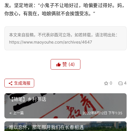
发。坚定地说：“小鬼子不让咱好过，咱偏要过得好。妈，
你放心，有我在，咱娘俩就不会挨饿受冻。”
本文来自投稿，不代表卯酉河立场，如若转载，请注明出处：
https://www.maoyouhe.com/archives/4647
赞
(4)
生成海报
0
4
【随笔】乡村书话
上一篇
2022年6月12日 下午1:35
难以忘怀，那年那月我们在长春相遇