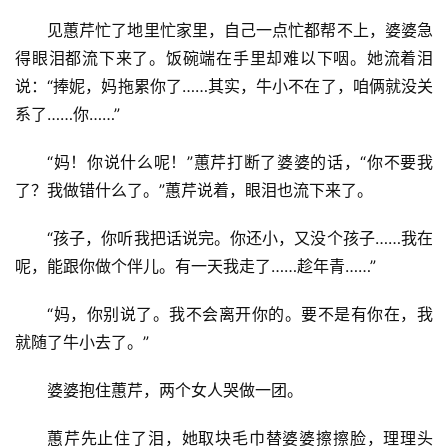
见蕙芹忙了地里忙家里，自己一点忙都帮不上，婆婆急
得眼泪都流下来了。饭碗端在手里却难以下咽。她流着泪
说：“捧妮，妈拖累你了……其实，牛小不在了，咱俩就没关
系了……你……”
“妈！你说什么呢！”蕙芹打断了婆婆的话，“你不要我
了？我做错什么了。”蕙芹说着，眼泪也流下来了。
“孩子，你听我把话说完。你还小，又没个孩子……我在
呢，能跟你做个伴儿。有一天我走了……趁年青……”
“妈，你别说了。我不会离开你的。要不是有你在，我
就随了牛小去了。”
婆婆抱住蕙芹，两个女人哭做一团。
蕙芹先止住了泪，她取块毛巾替婆婆擦擦脸，理理头