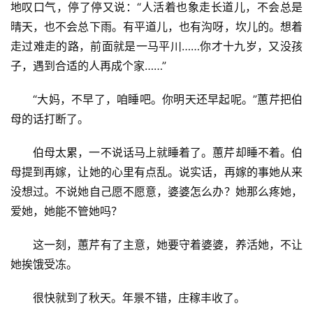
地叹口气，停了停又说：“人活着也象走长道儿，不会总是
晴天，也不会总下雨。有平道儿，也有沟呀，坎儿的。想着
走过难走的路，前面就是一马平川……你才十九岁，又没孩
子，遇到合适的人再成个家……”
“大妈，不早了，咱睡吧。你明天还早起呢。”蕙芹把伯
母的话打断了。
伯母太累，一不说话马上就睡着了。蕙芹却睡不着。伯
母提到再嫁，让她的心里有点乱。说实话，再嫁的事她从来
没想过。不说她自己愿不愿意，婆婆怎么办？她那么疼她，
爱她，她能不管她吗？
这一刻，蕙芹有了主意，她要守着婆婆，养活她，不让
她挨饿受冻。
很快就到了秋天。年景不错，庄稼丰收了。