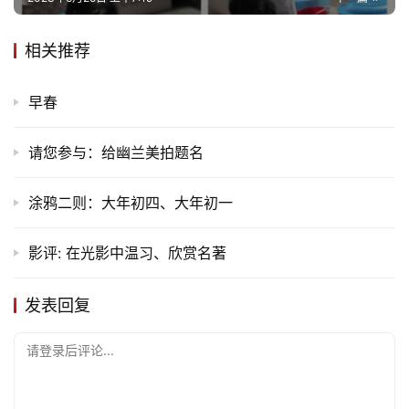
活
相关推荐
情
感
早春
旅
游
请您参与：给幽兰美拍题名
登录
注册
育
涂鸦二则：大年初四、大年初一
儿
影评: 在光影中温习、欣赏名著
娱
乐
发表回复
专
请登录后评论...
题