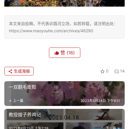
本文来自投稿，不代表卯酉河立场，如若转载，请注明出处：
https://www.maoyouhe.com/archives/46290
赞
(16)
生成海报
0
14
首
页
一双翻毛皮鞋
上一篇
2023年6月24日 下午9:51
文
化
教授嫂子养鸡记
生
2023年6月25日 上午7:19
下一篇