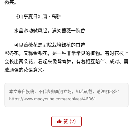
微笑。
《山亭夏日》唐 · 高骈
水晶帘动微风起，满架蔷薇一院香
首
页
可见蔷薇花是庭院栽培绿植的首选
忍冬花，又称金银花，是一种非常常见的植物。有时花枝上
文
会长出两朵花，看起来像鸳鸯舞，有着相互陪伴、成对、勇
化
敢顽强的花语意义。
生
活
本文来自投稿，不代表卯酉河立场，如若转载，请注明出处：
https://www.maoyouhe.com/archives/46061
情
感
赞
(2)
旅