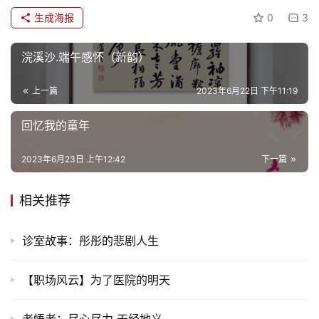
游
生成海报
0
3
登录
注册
育
浣溪沙.端午感怀（新韵）
儿
上一篇
2023年6月22日 下午11:19
娱
乐
回忆我的童年
专
2023年6月23日 上午12:42
下一篇
题
相关推荐
更
多
诊室故事：彤彤的悲剧人生
【职场风云】为了医院的明天
老悟老：尽心尽力 天经地义