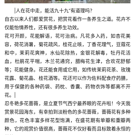
|人在花中走，能活九十九”有道理吗？
自古以来人们都爱赏花，把赏花看作一条养生之道。花卉不
仅能怡情养性，还有很多养生功效。
花可开颜，花能解语，花可治病。凡花多入药，如杏花美
容，荷花消暑，菊花疏风，桂花止咳，丁香花理气，豆蔻花
和中，茉莉花爽神，水仙花除热，金银花解毒，牡丹花活
血，杜鹃花平喘，木兰花通窍，腊梅花生津，合欢花舒郁
等；花能健身。花还能食用或它用，如传统茉莉花茶、玫瑰
花露、菊花晶、桂花酒等。花还可以作为佐料配食疗药膳，
用于保健的各种药袋、药枕、香囊、药物衣饰等都离不开
花。|
忍冬艳多花蔷薇，是立夏节气西宁最养眼的花卉啦！今天我
赏景花园海东，有幸拍到淡粉色的多花蔷薇，蔷薇花有多种
颜色，花色丰富多样花型饱满，在盛花期有单瓣和重瓣两
种，它的观赏价值很高，蔷薇花不仅好看而且标致着永恒的