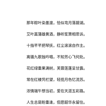
那年粽叶染墨渡，恰似弯月落碧湖。
艾叶菖蒲雄黄酒，静听笙箫相思诉。
十指芊芊把琴抚，红尘滚滚自作主。
离骚九歌独吟唱，不知芳心飞何处。
花红绿重果满树，芙蓉莲蓬呈甘露。
常在红楼凭栏望，轻揽月色忆流苏。
浓情端午想当初，爱在天涯五彩路。
人生总是盼重逢，但愿韶华永留住。