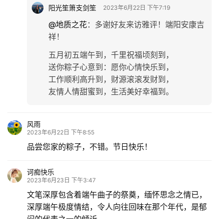
阳光笙箫支剑笙
2023年6月22日 下午7:19
@地质之花
：
多谢好友来访雅评！端阳安康吉
祥！
五月初五端午到，千里祝福顷刻到，
送你粽子心意到：愿你心情快乐到，
工作顺利高升到，财源滚滚发财到，
友情人情甜蜜到，生活美好幸福到。
风雨
2023年6月22日 下午8:55
品尝您家的粽子，不错。节日快乐！
诃痴快乐
2023年6月23日 下午3:47
文笔深厚包含着端午曲子的祭奠，缅怀思念之情已，
深厚端午极度情结，令人向往回味在那个年代，是郁