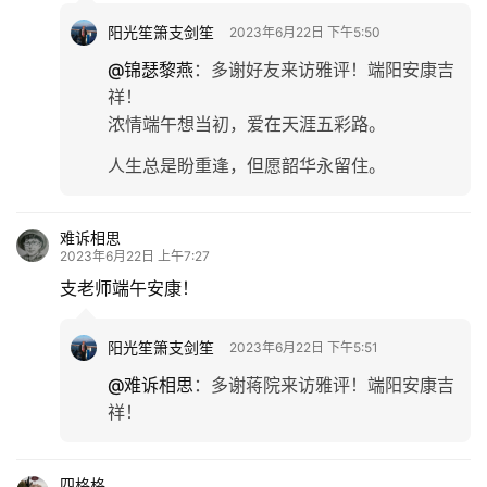
阳光笙箫支剑笙
2023年6月22日 下午5:50
@锦瑟黎燕
：
多谢好友来访雅评！端阳安康吉
祥！
浓情端午想当初，爱在天涯五彩路。
人生总是盼重逢，但愿韶华永留住。
难诉相思
2023年6月22日 上午7:27
支老师端午安康！
阳光笙箫支剑笙
2023年6月22日 下午5:51
@难诉相思
：
多谢蒋院来访雅评！端阳安康吉
祥！
四格格