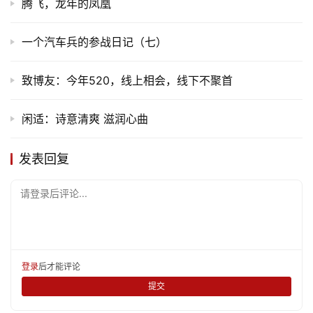
腾飞，龙年的凤凰
页
一个汽车兵的参战日记（七）
文
化
致博友：今年520，线上相会，线下不聚首
生
闲适：诗意清爽 滋润心曲
活
发表回复
情
感
请登录后评论...
旅
游
登录
注册
登录
后才能评论
育
提交
儿