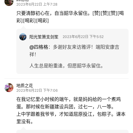
2023年6月22日 上午7:28
只要清醇初心在，自当韶华永留住。[赞][赞][赞][喝
彩][喝彩][喝彩]
阳光笙箫支剑笙
2023年6月22日 下午5:52
@四格格
：
多谢好友来访雅评！端阳安康吉
祥！
人生总是盼重逢，但愿韶华永留住。
地质之花
2023年6月22日 下午7:06
在我记忆里小时候的端午，就是妈妈给的一个煮鸡
蛋。那时候在新疆建设兵团，过七一，八一等。
上中学跟着我爷爷，才知道屈原投江，包粽子。课本
里没有。