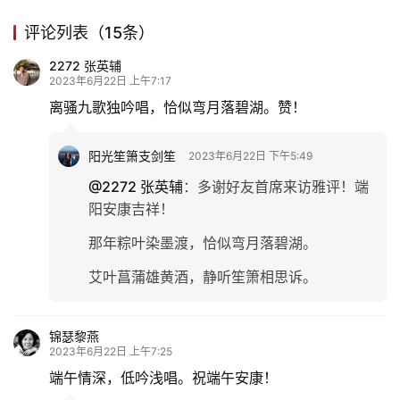
娱
评论列表（15条）
乐
2272 张英辅
2023年6月22日 上午7:17
专
离骚九歌独吟唱，恰似弯月落碧湖。赞！
题
阳光笙箫支剑笙
2023年6月22日 下午5:49
更
多
@2272 张英辅
：
多谢好友首席来访雅评！端
阳安康吉祥！
那年粽叶染墨渡，恰似弯月落碧湖。
艾叶菖蒲雄黄酒，静听笙箫相思诉。
锦瑟黎燕
2023年6月22日 上午7:25
端午情深，低吟浅唱。祝端午安康！