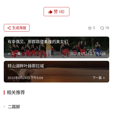
赞
(6)
生成海报
0
18
有幸偶见，那群跳健美操的美女们
上一篇
2023年6月24日 下午3:26
转山湖畔叶赫那拉城
2023年6月24日 下午5:09
下一篇
相关推荐
二踢脚