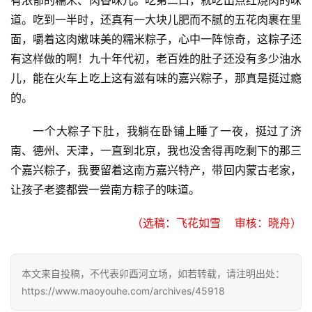
有浓郁的糯米、肉香味儿。吃第二口，就吃出点红烧肉的味
道。吃到一半时，还真有一大块儿肥而不腻的五花肉裹在里
面，嚼着这肉嫩味美的糯米粽子，心中一阵惊奇，这粽子还
有这样做的啊！九十年代初，老百姓的肚子还没有多少油水
儿，能在火车上吃上这有滋有味的嘉兴粽子，那真是挺过瘾
的。
一个大粽子下肚，我躺在卧铺上睡了一夜，挺过了济
南、德州、天津，一直到北京，我也没舍得再吃剩下的那三
个嘉兴粽子，我要留着这南方嘉兴特产，带回内蒙古老家，
让孩子老婆都尝一尝南方粽子的味道。
（选稿：飞花如雪    审核：晓舟）
本文来自投稿，不代表卯酉河立场，如若转载，请注明出处：
https://www.maoyouhe.com/archives/45918