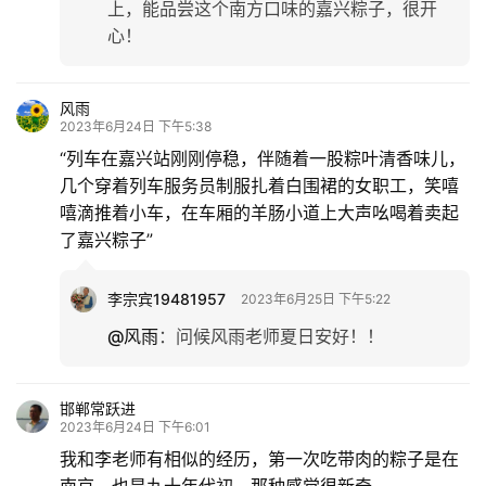
上，能品尝这个南方口味的嘉兴粽子，很开
心！
风雨
2023年6月24日 下午5:38
“列车在嘉兴站刚刚停稳，伴随着一股粽叶清香味儿，
几个穿着列车服务员制服扎着白围裙的女职工，笑嘻
嘻滴推着小车，在车厢的羊肠小道上大声吆喝着卖起
了嘉兴粽子”
李宗宾19481957
2023年6月25日 下午5:22
@风雨
：
问候风雨老师夏日安好！！
邯郸常跃进
2023年6月24日 下午6:01
我和李老师有相似的经历，第一次吃带肉的粽子是在