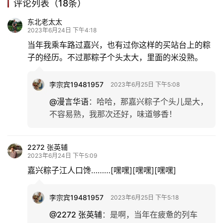
评论列表（18条）
登录
注册
育
东北老太太
儿
2023年6月24日 下午4:18
当年我乘车路过嘉兴，也有过你这样的买站台上的粽
娱
子的经历。不过那粽子个头太大，里面的米没熟。
乐
李宗宾19481957
2023年6月25日 下午5:08
专
@漫言华语
：
哈哈，那嘉兴粽子个头儿是大，
题
不容易熟，我那次还好，味道够香！
更
多
2272 张英辅
2023年6月24日 下午5:09
嘉兴粽子江人口馋………[嘿嘿][嘿嘿][嘿嘿]
李宗宾19481957
2023年6月25日 下午5:18
@2272 张英辅
：
是啊，当年在疲惫的列车