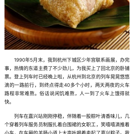
1990年5月末，我到杭州下城区少年宫联系画展，办完
事，热情的东道主费了不少劲儿，为我买上了回北京的卧铺
票。登上列车时已经晚上啦，从杭州到北京的列车晃晃悠悠
滴的一路前行，到终点得走40多个小时，两天两夜的火车
路程非常难熬。俗话说闲饥难熬，人一到了火车上饿得就
快。
列车在嘉兴站刚刚停稳，伴随着一股粽叶清香味儿，几
个穿着列车服务员制服扎着白围裙的女职工，笑嘻嘻滴推着
小车，在车厢的羊肠小道上大声吆喝着卖起了嘉兴粽子。我