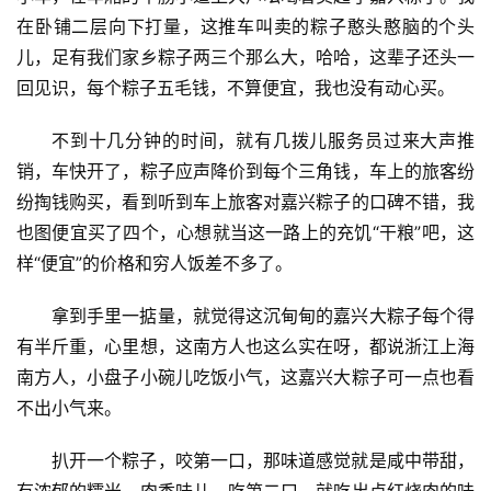
在卧铺二层向下打量，这推车叫卖的粽子憨头憨脑的个头
儿，足有我们家乡粽子两三个那么大，哈哈，这辈子还头一
回见识，每个粽子五毛钱，不算便宜，我也没有动心买。
不到十几分钟的时间，就有几拨儿服务员过来大声推
销，车快开了，粽子应声降价到每个三角钱，车上的旅客纷
纷掏钱购买，看到听到车上旅客对嘉兴粽子的口碑不错，我
也图便宜买了四个，心想就当这一路上的充饥“干粮”吧，这
样“便宜”的价格和穷人饭差不多了。
拿到手里一掂量，就觉得这沉甸甸的嘉兴大粽子每个得
有半斤重，心里想，这南方人也这么实在呀，都说浙江上海
南方人，小盘子小碗儿吃饭小气，这嘉兴大粽子可一点也看
不出小气来。
扒开一个粽子，咬第一口，那味道感觉就是咸中带甜，