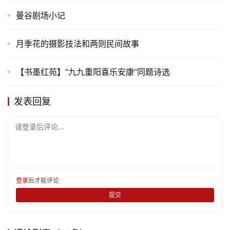
曼谷剧场小记
月季花的摄影技法和两则民间故事
首
页
【书墨红苑】“九九重阳喜乐安康”同题诗选
文
化
发表回复
生
请登录后评论...
活
情
感
登录
后才能评论
提交
旅
游