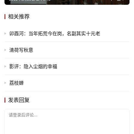
旅
游
相关推荐
登录
注册
育
卯酉河：当年拓荒今在岗，名副其实十元老
儿
清荷写秋意
娱
乐
影评：隐入尘烟的幸福
专
荔枝蝉
题
发表回复
更
多
请登录后评论...