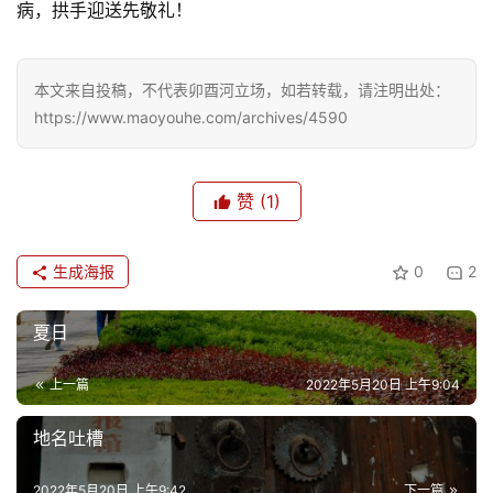
病，拱手迎送先敬礼！
本文来自投稿，不代表卯酉河立场，如若转载，请注明出处：
https://www.maoyouhe.com/archives/4590
首
页
赞
(1)
文
生成海报
0
2
化
夏日
生
活
上一篇
2022年5月20日 上午9:04
情
地名吐槽
感
2022年5月20日 上午9:42
下一篇