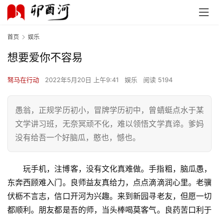
首页
娱乐
想要爱你不容易
驽马在行动
2022年5月20日 上午9:41
娱乐
阅读 5194
愚翁，正规学历初小，冒牌学历初中，曾蜻蜓点水于某
文学讲习班，无奈冥顽不化，难以领悟文学真谛。爹妈
没有给吾一个好脑瓜，憨也，憾也。
玩手机，注博客，没有文化真难做。手指粗，脑瓜愚，
东奔西顾难入门。良师益友真给力，点点滴滴润心里。老骥
伏枥不言志，信口开河为兴趣。来到新园寻老友，但愿一切
都顺利。朋友都是吾的师，当头棒喝莫客气。良药苦口利于