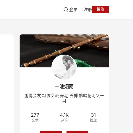
登录
注册
投稿
一池烟雨
游博会友 坦诚交流 养老 养神 柳暗花明又一
村
277
4.1K
31
文章
评论
粉丝