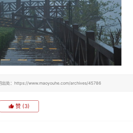
://www.maoyouhe.com/archives/45786
赞
(3)