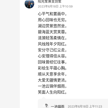
阳光笙箫支剑笙
2023年6月18日 上午10:59
心平气和置画中，
用心回味也无穷。
湖边赏景悠然坐，
碧海蓝天赏芙蓉。
涟漪轻荡柔情在，
风烛残年夕阳红。
安分守己红尘走，
心安理得倍从容。
回味曾经忆往事，
彩绘生平蕴心胸。
顺从天意享余年，
大爱无疆情更浓。
一池云锦伴烟雨，
笑面人生向阳红。
一池烟雨
2023年6月18日 上午11:23