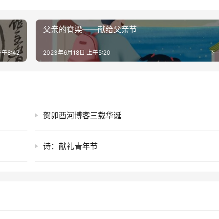
父亲的脊梁——献给父亲节
午8:42
2023年6月18日 上午5:20
下
贺卯酉河博客三载华诞
诗：献礼青年节