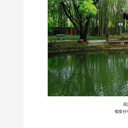
风烛残年，最
咱安分守己 ，