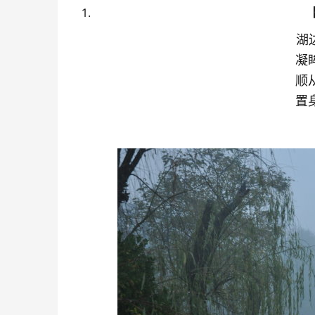
【黄钟
湖边赏景
凝眸当下
顺从天意
置身画里