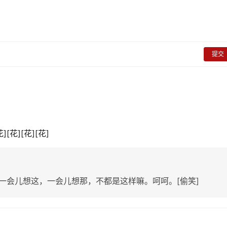
提交
[花][花][花]
一会儿想这，一会儿想那，不都是这样嘛。呵呵。[偷笑]