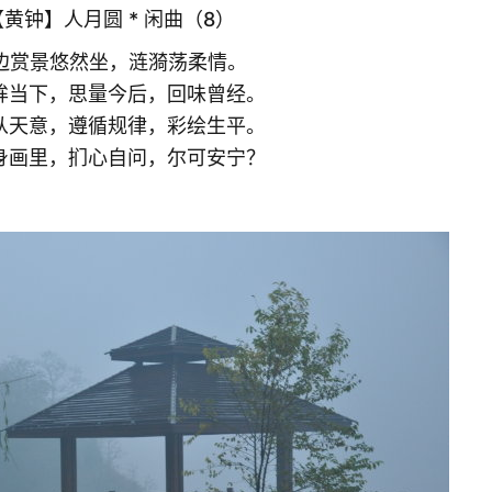
】人月圆 * 闲曲（8）
悠然坐，涟漪荡柔情。
，思量今后，回味曾经。
，遵循规律，彩绘生平。
，扪心自问，尔可安宁？