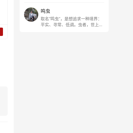
鸣虫
取名“鸣虫”，是想追求一种境界：
平实、寻常、低调。虫者，世上最
最平常的小生物也；虫鸣这种声
音，不尖利，不张扬，浅吟低唱，
是一种天籁。