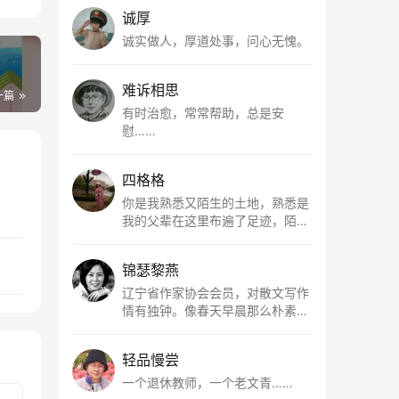
诚厚
诚实做人，厚道处事，问心无愧。
难诉相思
一篇
有时治愈，常常帮助，总是安
慰……
四格格
你是我熟悉又陌生的土地，熟悉是
我的父辈在这里布遍了足迹，陌生
是因为我总在梦里遥望你。有幸，
我以这种方式走近了你，你是我的
锦瑟黎燕
根所在，我用文字慢慢认识你、慢
慢熟悉你。
辽宁省作家协会会员，对散文写作
情有独钟。像春天早晨那么朴素，
清新，是我的期许。
轻品慢尝
一个退休教师，一个老文青……