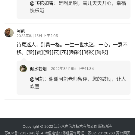
@飞花如雪
：
是啊是啊，雪儿天天开心，幸福
快乐哦
阿凯
2022年8月15日 下午2:05
诗意迷人，别具一格。一生一世执迷，一心，一意不
移。[赞][赞][赞][花][花][喝彩][喝彩][喝彩]
似水若烟
2022年8月16日 下午11:34
@阿凯
：
谢谢阿凯老师留评，您的鼓励，让人
欢喜
Copyright © 2022 江苏众声信息技术有限公司 版权所有
苏ICP备12037843号-4
增值电信业务经营许可证：苏B2-20120260
苏公网安