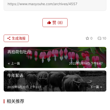
https://www.maoyouhe.com/archives/4557
专
题
赞
(8)
更
多
生成海报
0
10
再拍荷包牡丹
上一篇
2022年5月19日 下午8:47
牛年絮语
2022年5月20日 上午2:27
下一篇
相关推荐