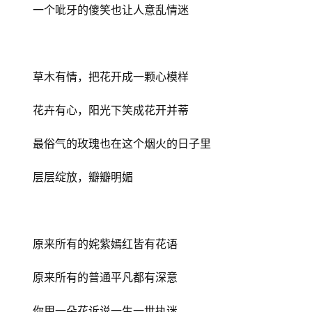
一个呲牙的傻笑也让人意乱情迷
草木有情，把花开成一颗心模样
花卉有心，阳光下笑成花开并蒂
最俗气的玫瑰也在这个烟火的日子里
层层绽放，瓣瓣明媚
原来所有的姹紫嫣红皆有花语
原来所有的普通平凡都有深意
你用一朵花诉说一生一世执迷