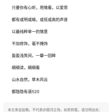
化
只要你有心听，用情看，以爱思
生
都有或明或暗，或低或高的声音
活
以最纯粹单一的情意
情
不加修饰，毫不掩饰
感
盈盈浅笑间，一颦一回眸
旅
游
细细读，细细看
登录
注册
育
山水自然，草木风云
儿
都隐隐有语520
娱
乐
本文来自投稿，不代表卯酉河立场，如若转载，请注明出处：