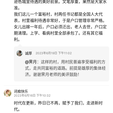
逊色城里待遇的美好前景。文笔厚重，果然是大家水
准。
我们这儿一个富裕村，村两任书记都是全国人大代
表，村里福利待遇非常好，于是户口管理非常严格。
女儿出嫁一年后，户口必须迁出，老人去世，户口定
期清理。上学、看病村里全部承包了。还有其它福
利。
诚厚
2023年6月19日 下午11:02
@霁月
：
这样的村，用村民普遍享受福利的方
式，走共同富裕的道路。前提是雄厚的集体经
济。谢谢霁月老师的美评鼓励！
诃痴快乐
2023年6月16日 下午10:32
时代在更新，昨日已不再，赋予了我们，走进新时
代。