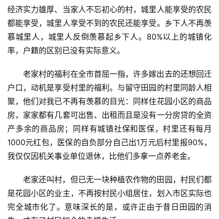
经济实力雄厚、当家人不忘初心的村，城里人能享受的农民
都能享受，城里人享受不到的农民还能享受。乡下人不再羡
慕城里人，城里人反倒羡慕起乡下人。80%以上的城镇化
率，户籍的区别已没有实际意义。
老家村的福利在全市首屈一指，许多嫁出去的还想回迁
户口，动机是享受村里的福利。与留守田园的村里同龄人相
聚，他们对我已不再有羡慕的目光：同样住花园小区的商品
房，家家都有几套可出售、出租而且是没有一分房贷的全资
产多余的商品房；同样有城镇社保和医保，村里还有每月
1000元红包，医保的自负部分自己出1万元后村里报90%，
我仅仅因机关事业单位退休，比他们多拿一点养老金。
老家还叫村，但已无一块种植农作物的田园，村民们都
是花园小区的业主，不再按村民小组居住，划入市区实际也
完全城市化了。意味深长的是，或许正由于昔日田园的消