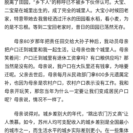
脱离了田园，“乡下人”的称呼已不被乡下伙伴认可。大宝、
二宝是在城里出生的，成了完全的城里人。大宝小时候回老
家，特意带她去我曾经洒过汗水的田园看水稻，看小麦，为
的是不忘根。等到二宝回老家时，昔日的田园已荡然无存。
母亲80岁那年把责任田交给大孙子种后，我动员母亲
把户口迁到城里和我一起生活，让母亲也做个城里人。母亲
笑着问：户口迁到城里有退休工资拿吗？有口粮供应吗？那
当然是没有的。母亲说，我户口在大队里还有钱拿，为啥要
迁呢。父亲去世后，母亲每月从民政部门拿600多元遗属定
补，也因为母亲是农村户口，农村户口表示没有工作。我和
母亲开玩笑，那您当年为什么一定要让我们变成居民户口
呢？母亲说，情况不一样了。
母亲说得对。城乡差别大的年代，“跳出农门万丈高”让
人羡慕。如今，苏州人均可支配收入的城乡差别是全国最小
的城市之一，而生活水平的城乡实际差别更小。在一些集体