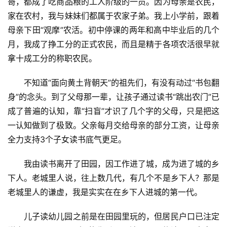
哥，都成了吃商品粮的工人阶级的一员。因为母亲是农民，
家在农村，我与妹妹们都属于农家子弟。我上小学前，跟着
母亲下田“观摩”农活。初中停课的两年和高中毕业后的几个
月，我成了挣工分的正式农民，而且是精于各项农活很早就
拿十成工分的称职农民。
不知道“面向黄土背朝天”的祖先们，有没有动过“书包翻
身”的念头。到了父母那一辈，让孩子通过读书“跳出农门”已
成了普遍的认知，靠“扫盲”才识了几个字的父母，只是把这
一认知做到了极致。父亲每月交给母亲的部分工资，让母亲
全力支持3个子女读书底气更足。
我由读书离开了田园，因工作进了城，成为进了城的乡
下人。老城里人说，往上数几代，有几个不是乡下人？那是
老城里人的谦虚，我是实实在在乡下人进城的第一代。
儿子读幼儿园之前是在田园里玩的，但居民户口已注定