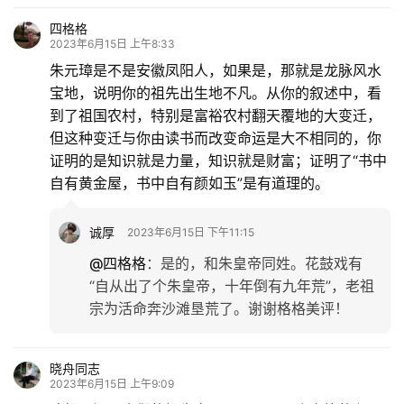
四格格
生
2023年6月15日 上午8:33
活
朱元璋是不是安徽凤阳人，如果是，那就是龙脉风水
宝地，说明你的祖先出生地不凡。从你的叙述中，看
情
到了祖国农村，特别是富裕农村翻天覆地的大变迁，
感
但这种变迁与你由读书而改变命运是大不相同的，你
证明的是知识就是力量，知识就是财富；证明了“书中
旅
自有黄金屋，书中自有颜如玉”是有道理的。
游
登录
注册
诚厚
2023年6月15日 下午11:15
育
@四格格
：
是的，和朱皇帝同姓。花鼓戏有
儿
“自从出了个朱皇帝，十年倒有九年荒”，老祖
宗为活命奔沙滩垦荒了。谢谢格格美评！
娱
乐
晓舟同志
2023年6月15日 上午9:09
专