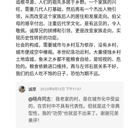
题
追根寻源，人们的祖先多居于乡野。一个家族的兴
旺，需要几代人打基础，然后再有一个杰出人物引
领，从而改变这个家族后人的居住和发展走向。伯父
更
母的艰辛付出、注重后代学文化，是有远见的，令人
多
敬佩。诚厚兄的拼搏和引领，更是改变家族走向，实
现历史性转折的功臣。
社会的构成，需要城市与乡村互为依存，没有乡村，
城市便成空中楼阁。本世纪急功近利，大量侵蚀乡村
土地造城，鱼米之乡都不能粮食自给，是短视的、危
险的。粮食依赖进口维持，再与左邻右居关系不好，
我们的后人吃不饱的日子，恐怕为期不远。
诚厚
2023年6月15日 下午11:37
@晓舟同志
：
我老家的村，是在城市化中受益
的，在农村中不具有代表性。但就是这个非典
型性，我的“功劳”也就显不出来了。谢谢兄弟
美评！