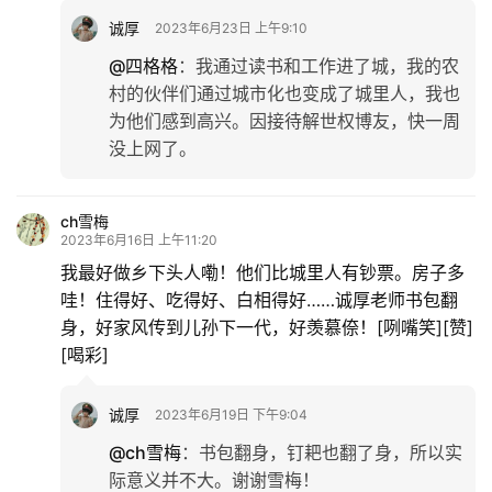
诚厚
2023年6月23日 上午9:10
@四格格
：
我通过读书和工作进了城，我的农
村的伙伴们通过城市化也变成了城里人，我也
为他们感到高兴。因接待解世权博友，快一周
没上网了。
ch雪梅
2023年6月16日 上午11:20
我最好做乡下头人嘞！他们比城里人有钞票。房子多
哇！住得好、吃得好、白相得好……诚厚老师书包翻
身，好家风传到儿孙下一代，好羡慕倷！[咧嘴笑][赞]
[喝彩]
诚厚
2023年6月19日 下午9:04
@ch雪梅
：
书包翻身，钉耙也翻了身，所以实
际意义并不大。谢谢雪梅！