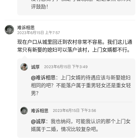
评鼓励！
难诉相思
2023年6月15日 上午7:57
现在户口从城里回迁到农村非常不容易。我们这儿通
常只有新娶的媳妇可以落户该村，上门女婿都不行。
诚厚
2023年6月15日 下午3:49
@难诉相思
：
上门女婿的待遇应该与新娶媳妇
相同的吧？不能落户属于重男轻女还是重女轻
男？
首
页
难诉相思
2023年6月15日 下午3:56
@诚厚
：
我也纳闷，可能我认识的那个上门女
文
婿属于二婚，情况比较复杂吧。
化