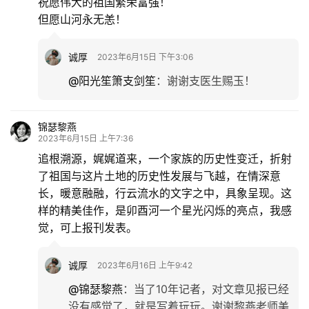
祝愿伟大的祖国繁荣富强！
但愿山河永无恙！
诚厚
2023年6月15日 下午3:06
@阳光笙箫支剑笙
：
谢谢支医生赐玉！
锦瑟黎燕
2023年6月15日 上午7:36
追根溯源，娓娓道来，一个家族的历史性变迁，折射
了祖国与这片土地的历史性发展与飞越，在情深意
长，暖意融融，行云流水的文字之中，具象呈现。这
样的精美佳作，是卯酉河一个星光闪烁的亮点，我感
觉，可上报刊发表。
诚厚
2023年6月16日 上午9:42
@锦瑟黎燕
：
当了10年记者，对文章见报已经
没有感觉了，就是写着玩玩。谢谢黎燕老师美