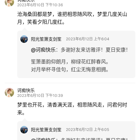
2023年6月10日 下午10:36
沧海桑田都是梦，谁把相思随风吹，梦里几度关山
月，笑看夕阳几度红。
阳光笙箫支剑笙
2023年6月12日 上午6:04
@诃痴快乐
：
多谢好友来访雅评！夏日安康！
笙箫墨韵仰朗月，柳绿花红醉春风。
对月举杯寻佳句，红尘无悔意相拥。
诃痴快乐
2023年6月10日 下午10:39
梦里也开花，清香满天涯，相思随风走，问君何时
来。
阳光笙箫支剑笙
2023年6月12日 上午6:05