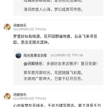
绿遍原野柳枝舞，金色阳光洒满地。
清词奔放入心海，梦幻成真写传奇。
诃痴快乐
2023年6月10日 下午9:50
梦里好似有桃源，花开田野遍地香，云朵飞来寻觅
踪，思念无限天涯钟。
阳光笙箫支剑笙
2023年6月11日 下午7:58
@诃痴快乐
：
多谢好友来访雅评！夏日安康！
那年那月那时光，花团锦簇飞彩霞。
天高地广乾坤大，万紫千红尽芬芳。
诃痴快乐
2023年6月10日 下午9:52
心中有梦在无线天，千丝万缕写思念，笔下寻觅千万