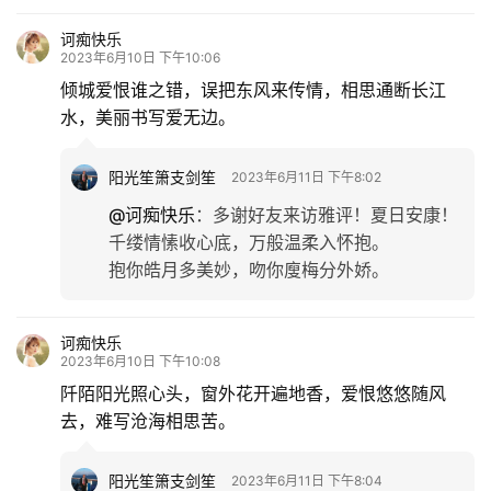
情
感
诃痴快乐
2023年6月10日 下午10:06
倾城爱恨谁之错，误把东风来传情，相思通断长江
旅
水，美丽书写爱无边。
游
登录
注册
阳光笙箫支剑笙
2023年6月11日 下午8:02
育
儿
@诃痴快乐
：
多谢好友来访雅评！夏日安康！
千缕情愫收心底，万般温柔入怀抱。
娱
抱你皓月多美妙，吻你廋梅分外娇。
乐
诃痴快乐
专
2023年6月10日 下午10:08
题
阡陌阳光照心头，窗外花开遍地香，爱恨悠悠随风
去，难写沧海相思苦。
更
多
阳光笙箫支剑笙
2023年6月11日 下午8:04