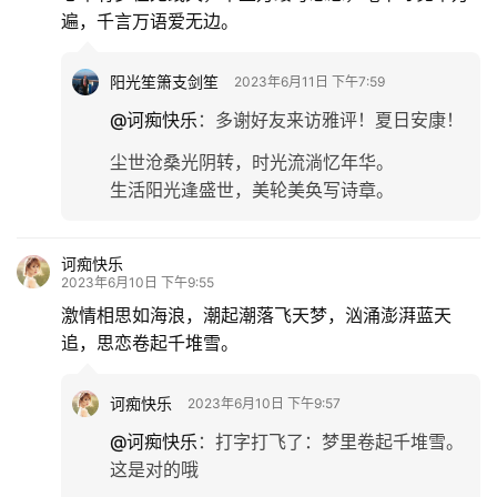
遍，千言万语爱无边。
阳光笙箫支剑笙
2023年6月11日 下午7:59
@诃痴快乐
：
多谢好友来访雅评！夏日安康！
尘世沧桑光阴转，时光流淌忆年华。
生活阳光逢盛世，美轮美奂写诗章。
诃痴快乐
2023年6月10日 下午9:55
激情相思如海浪，潮起潮落飞天梦，汹涌澎湃蓝天
追，思恋卷起千堆雪。
诃痴快乐
2023年6月10日 下午9:57
@诃痴快乐
：
打字打飞了：梦里卷起千堆雪。
这是对的哦