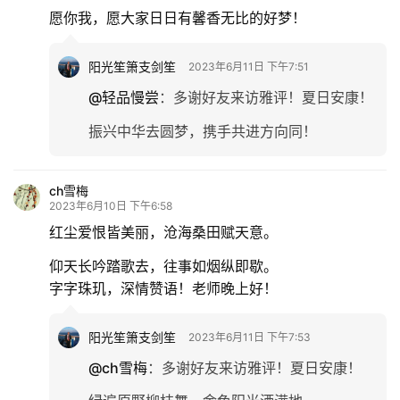
愿你我，愿大家日日有馨香无比的好梦！
阳光笙箫支剑笙
2023年6月11日 下午7:51
@轻品慢尝
：
多谢好友来访雅评！夏日安康！
振兴中华去圆梦，携手共进方向同！
ch雪梅
2023年6月10日 下午6:58
红尘爱恨皆美丽，沧海桑田赋天意。
仰天长吟踏歌去，往事如烟纵即歇。
字字珠玑，深情赞语！老师晚上好！
阳光笙箫支剑笙
2023年6月11日 下午7:53
@ch雪梅
：
多谢好友来访雅评！夏日安康！