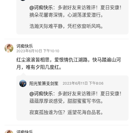
@诃痴快乐
：
多谢好友来访雅评！夏日安康！
摘朵花馨寄深情，心湖荡漾爱潜行。
浩瀚天际难平静，凭栏依窗听风鸣。
诃痴快乐
2023年6月10日 下午10:10
红尘滚滚皆相思，爱恨情仇江湖路，快马踏遍山河
月，唯有夕阳几度红。
阳光笙箫支剑笙
2023年6月11日 下午8:06
@诃痴快乐
：
多谢好友来访雅评！夏日安康！
蕴蕴厚厚说感受，甜甜蜜蜜写书信。
寂寞孤独谁为伍？遥望花海自品茗。
诃痴快乐