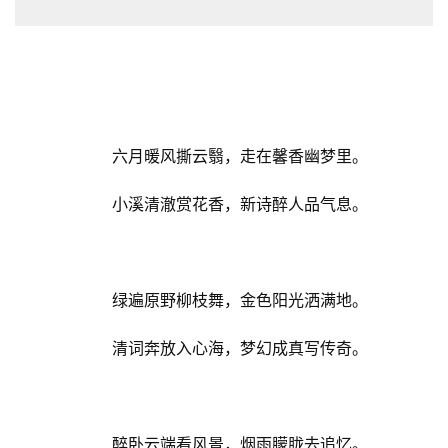
六月暖风撕云翳，走在馨香幽梦里。
小溪清澈赏花香，新诗醉人品气息。
绿遍原野柳枝舞，金色阳光洒满地。
清词奔放入心海，梦幻成真写传奇。
醉卧云端看风景，烟雨朦胧去追忆。