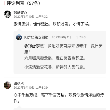
评论列表（57条）
锦瑟黎燕
2023年6月10日 上午7:32
激情澎湃，佳作迭出，厚积薄发，才情了得。
阳光笙箫支剑笙
2023年6月11日 下午7:46
@锦瑟黎燕
：
多谢好友首席来访雅评！夏日安
康！
六月暖风撕云翳，走在馨香幽梦里。
小溪清澈赏花香，新诗醉人品气息。
四格格
2023年6月10日 上午8:39
心中千丝万缕，笔下千言万语。欢赏你激情洋溢的诗
作。