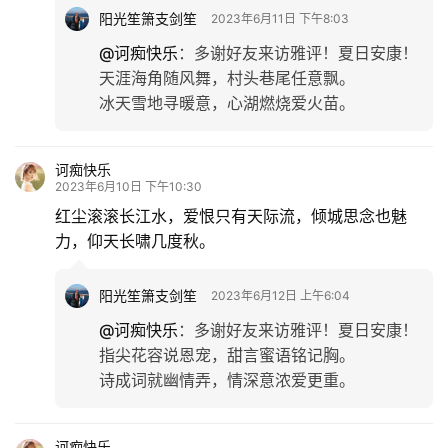
阳光笙箫支剑笙
2023年6月11日 下午8:03
@诃痴快乐
：
多谢好友来访雅评！夏日安康！
天涯海角随风舞，村头巷尾任意飘。
冰天雪地寻暖意，心湖燃烧爱火苗。
诃痴快乐
2023年6月10日 下午10:30
红尘滚滚长江水，爱恨只有天际流，倾城思念也魅
力，仰天长啸几度秋。
阳光笙箫支剑笙
2023年6月12日 上午6:04
@诃痴快乐
：
多谢好友来访雅评！夏日安康！
指尖花容说恩宠，甜言蜜语铭记胸。
诗成词就幽情弄，情深意浓爱更重。
诃痴快乐