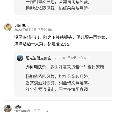
一阙相思咫尺遥，音韵谱词写风骚。
杨柳依依随风舞，桃红朵朵映月娇。
诃痴快乐
2023年6月10日 下午10:56
没灵感想不出，随之下线萌镜头，明儿醒来再继续，
洋洋洒洒一大篇，都是爱之说。
阳光笙箫支剑笙
2023年6月12日 上午6:09
@诃痴快乐
：
多谢好友来访雅评！夏日安康！
杨柳依依随风舞，桃红朵朵映月娇。
香茶淡酒对饮醉，词曲诗文意境高。
红尘有爱逍遥走，平生多情阳春调。
诚厚
2023年6月15日 下午3:43