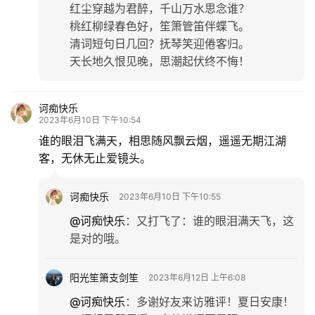
红尘穿越为君醉，千山万水思念谁？
桃红柳绿春色好，笙箫管笛伴蝶飞。
清词短句日几回？抚琴笑迎倦客归。
天长地久恨见晚，思潮起伏终不悔！
诃痴快乐
2023年6月10日 下午10:54
谁的眼泪飞满天，相思随风飘云烟，遥遥无期江湖
客，无休无止爱镜头。
诃痴快乐
2023年6月10日 下午10:55
@诃痴快乐
：
又打飞了：谁的眼泪满天飞，这
是对的哦。
阳光笙箫支剑笙
2023年6月12日 上午6:08
@诃痴快乐
：
多谢好友来访雅评！夏日安康！