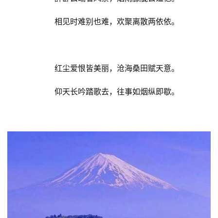
相见时难别也难，欢聚离散两依依。
红尘爱恨皆美丽，沧海桑田赋天意。
仰天长吟踏歌去，往事如烟纵即歇。