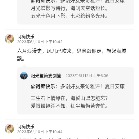
@诃痴快乐
：
多谢好友来访雅评！夏日安康！
月光蝶影写诗行，海阔天空话短长。
五光十色月下影，七彩缤纷多光环。
诃痴快乐
2023年6月10日 下午10:42
六月浪漫史，风儿已吹来，思念跟你走，想起满城
飘。
阳光笙箫支剑笙
2023年6月12日 上午6:06
@诃痴快乐
：
多谢好友来访雅评！夏日安康！
三生石上情缘在，海誓山盟怎能忘？
爱恨缱绻浑不知，红尘無悔苦奔忙。
诃痴快乐
2023年6月10日 下午10:44