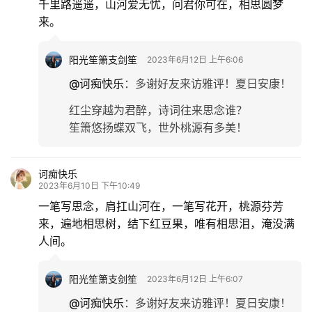
千里路遥遥，山河爱无忧，问君你可在，相思圆梦
来。
阳光笙箫支剑笙
2023年6月12日 上午6:06
@诃痴快乐
：
多谢好友来访雅评！夏日安康！
红尘穿越为君醉，诗词往来思念谁？
笙箫悠扬蝶双飞，世外桃源有多美！
诃痴快乐
2023年6月10日 下午10:49
一笔写思念，肩扛山河在，一笔写花开，桃源芬芳
来，遍地相思树，结下红豆果，唯有相思泪，淹没满
人间。
阳光笙箫支剑笙
2023年6月12日 上午6:07
@诃痴快乐
：
多谢好友来访雅评！夏日安康！