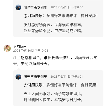
阳光笙箫支剑笙
2023年6月11日 下午8:00
@诃痴快乐
：
多谢好友来访雅评！夏日安康！
岁月静好绣霓裳，沧海横流难相忘。
丝丝琴瑟转柔肠，浓浓墨韵成绝唱。
诃痴快乐
2023年6月10日 下午10:03
首
红尘悠悠相思苦，谁把爱恋丢脑后，风雨来袭会买
页
来，美丽沧海谢长天。
文
化
阳光笙箫支剑笙
2023年6月11日 下午8:01
@诃痴快乐
：
多谢好友来访雅评！夏日安康！
生
天上人间无限好，仙子嫦娥也思凡。
活
丹凤朝阳人俊美，幸福安康日月长。