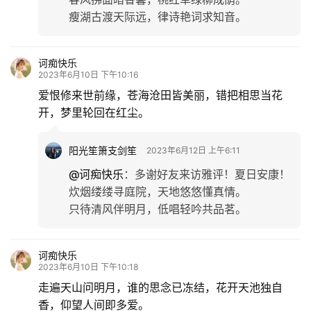
瘦湖古渡天际远，律诗艳词求知音。
诃痴快乐
2023年6月10日 下午10:16
爱恨修来世前缘，苍海沧田皆美丽，错把相思当花
开，梦里轮回在红尘。
阳光笙箫支剑笙
2023年6月12日 上午6:11
@诃痴快乐
：
多谢好友来访雅评！夏日安康！
炊烟缕缕寻庭院，天地悠悠懂真情。
只待清风伴明月，低唱轻吟共品茗。
诃痴快乐
2023年6月10日 下午10:18
走遍天山问明月，谁的思念已冻结，花开天池独自
香，仰望人间即多爱。