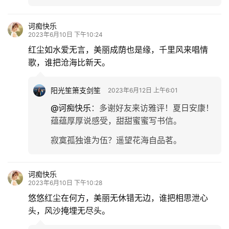
诃痴快乐
2023年6月10日 下午10:24
红尘如水爱无言，美丽成荫也是缘，千里风来唱情
歌，谁把沧海比新天。
阳光笙箫支剑笙
2023年6月12日 上午6:01
@诃痴快乐
：
多谢好友来访雅评！夏日安康！
蕴蕴厚厚说感受，甜甜蜜蜜写书信。
寂寞孤独谁为伍？遥望花海自品茗。
诃痴快乐
2023年6月10日 下午10:28
悠悠红尘在何方，美丽无休错无边，谁把相思泄心
头，风沙掩埋无尽头。