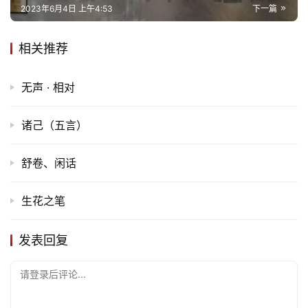
2023年6月4日 上午4:53
下一篇
首
页
相关推荐
文
化
无声 · 相对
生
诸己（五言）
活
舒卷、闲话
情
感
生花之笔
旅
发表回复
游
登录
注册
请登录后评论...
育
儿