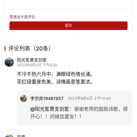
娱
登录
后才能评论
乐
提交
专
题
评论列表（20条）
阳光笙箫支剑笙
更
2023年6月3日 下午8:20
多
不冷不热六月中，满眼绿色情丝涌。
花红绿重景色美，诗情画意笔墨浓。
李宗宾19481957
2023年6月4日 上午10:40
@阳光笙箫支剑笙
：
谢谢老师的鼓励诗歌，很
开心！！问候您夏安！！
风雨