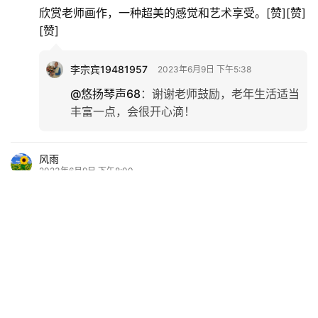
欣赏老师画作，一种超美的感觉和艺术享受。[赞][赞]
[赞]
李宗宾19481957
2023年6月9日 下午5:38
@悠扬琴声68
：
谢谢老师鼓励，老年生活适当
丰富一点，会很开心滴！
风雨
2023年6月9日 下午8:00
“满眼绿色的园林，各种树木伸枝展叶”[赞][赞][赞]
[赞][赞]
四格格
2023年6月10日 上午7:50
是写生画，居住环境挺不错，满眼绿浓，初夏清凉。
[赞][赞][喝彩][喝彩]