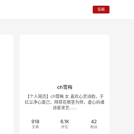
投稿
ch雪梅
【个人简历】ch雪梅 女 喜欢心灵诗韵，于
红尘净心度己，拜荷花根茎为师，虚心向诸
诗家求艺……
918
6.1K
42
文章
评论
粉丝