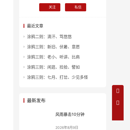
关注
私信
最近文章
涂鸦二则：滴汗、笃悠悠
涂鸦三则：新旧、伏暑、意愿
涂鸦三则：老小、听讲、比肩
涂鸦三则：闲逛、捡拾、譬如
涂鸦三则：七月、打岔、少见多怪
最新发布
风雨暴击10分钟
2026年8月9日