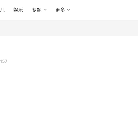
情感
旅游
育儿
娱乐
专题
更多
157