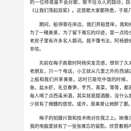
的一位帅哥虽不会对歌，架不住众人的鼓动，跃
《让我们荡起双桨》。这首歌大家都熟悉，于是
期间，船停靠在岸边，我们弃船登岸。我和
为了一睹美景，为了留下难忘的印迹，冒一点险
老房子里有许多名人题词。我不懂书法，阿杨貌
非信。
先前在梅子高歌时阿杨突发灵感，想到了久
老朋友，只一个电话，小王就从几里之外的西湖
上船和我们共享美景。这时已是吃中饭的时候，
鱼，盐水虾，毛豆春笋，芋艿，青菜，等等，都
每人喝了点西溪米酒，其实就是甜酒酿，没什么
少就有了微醺的感觉。或许，是美景让她醉了罢
梅子的拍摄兴致和技术绝对在我之上。她像
我的电脑里就有了一张张难忘的留影。欣赏着相