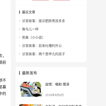
最近文章
诊室故事：接诊肥胖男孩多多
像鸟儿一样
若桑（小小说）
诊室故事：前来吐槽的外公
诊室故事：两个患甲亢的孩子
次，
眼前
最新发布
想不
自悟：唱和 情深
是暮
中的
2026年8月6日