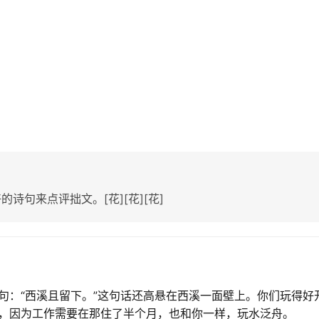
诗句来点评拙文。[花][花][花]
句：“西溪且留下。”这句话还高悬在西溪一面壁上。你们玩得好
，因为工作需要在那住了半个月，也和你一样，玩水泛舟。