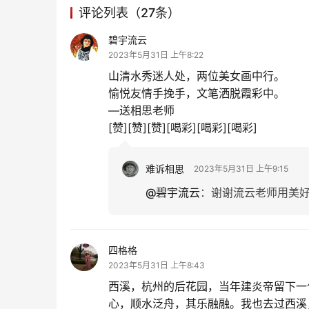
评论列表（27条）
碧宇流云
2023年5月31日 上午8:22
山清水秀迷人处，两位美女画中行。
愉悦友情手挽手，文笔洒脱霞彩中。
—送相思老师
[赞][赞][赞][喝彩][喝彩][喝彩]
难诉相思
2023年5月31日 上午9:15
@碧宇流云
：
谢谢流云老师用美好的
四格格
2023年5月31日 上午8:43
西溪，杭州的后花园，当年建炎帝留下一
心，顺水泛舟，其乐融融。我也去过西溪