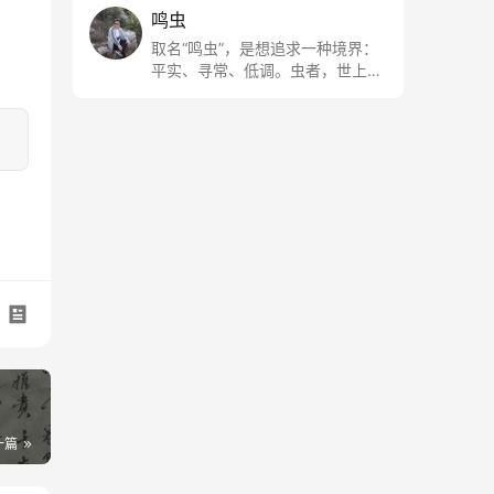
鸣虫
取名“鸣虫”，是想追求一种境界：
平实、寻常、低调。虫者，世上最
最平常的小生物也；虫鸣这种声
音，不尖利，不张扬，浅吟低唱，
是一种天籁。
一篇