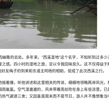
而幽雅的去处。多年来，“西溪湿地”这个名字，不知听到过多少
瞥之感。四小时的湿地之旅，足以令我回味良久。这不仅得益于
南好友梅子的到来和东道主阿杨的相助，促成了此次西溪之行。
地摇着撸，听他讲述和这里相关的传说，细细地领略两岸风光，
烟雨氤氲。空气湿漉漉的，风夹带着雨丝吹在身上有些凉意。已
的热气避退三舍；又因虽是周末而不是节日，游人并不像想象当