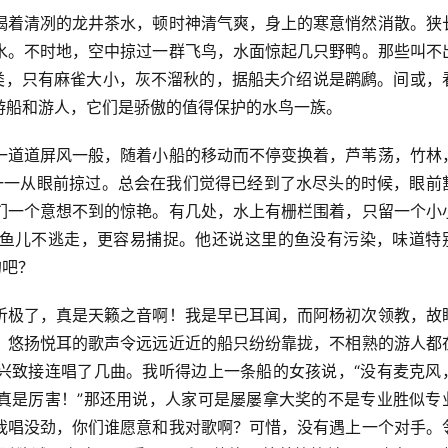
喝着清冽的龙井茶水，顿时神清气爽，身上的寒意悄然消散。狭
水。不时地，空中掠过一群飞鸟，水面惊起几只野鸭。那些叫不
鸟类，只有麻雀大小，灰不溜秋的，据船夫介绍说是䴙䴘。间或，
游船和游人，它们是骄傲的值得保护的水鸟一族。
一道道屏风一般，随着小船的移动而不停变换着，芦苇荡，竹林
一一从眼前掠过。总会在我们觉得已经到了水尽头的时候，眼前
们一个意想不到的惊艳。有几处，水上有栅栏围着，只留一个小
鱼儿不逃走，更容易捕捉。他还说这里的鱼没有污染，味道特
的吧？
听极了，真是天籁之音啊！我是早已耳闻，而阿杨初次领教，故
，悠扬悦耳的歌声令远远近近的船只纷纷靠拢，不相熟的游人都
兴致接连唱了几曲。我听得边上一条船的女孩说，“没有麦克风
真是厉害！”那还用说，人家可是屡屡拿大奖的不是专业胜似专
我唱没劲，你们谁愿意和我对歌啊？可惜，没有遇上一个对手。