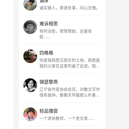
诚厚
诚实做人，厚道处事，问心无愧。
难诉相思
有时治愈，常常帮助，总是安
慰……
四格格
你是我熟悉又陌生的土地，熟悉是
我的父辈在这里布遍了足迹，陌生
是因为我总在梦里遥望你。有幸，
我以这种方式走近了你，你是我的
锦瑟黎燕
根所在，我用文字慢慢认识你、慢
慢熟悉你。
辽宁省作家协会会员，对散文写作
情有独钟。像春天早晨那么朴素，
清新，是我的期许。
轻品慢尝
一个退休教师，一个老文青……