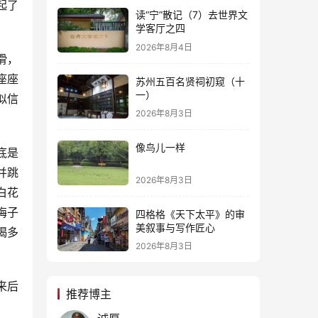
起了
读“宁”散记（7）去世界文
学客厅之四
2026年8月4日
滑，
座座
苏州五百名贤祠初窥（十
一）
似信
2026年8月3日
像鸟儿一样
底是
并跳
2026年8月3日
白花
梅子
四格格《天下太平》的审
美叙事与写作匠心
喝多
2026年8月3日
来后
推荐博主