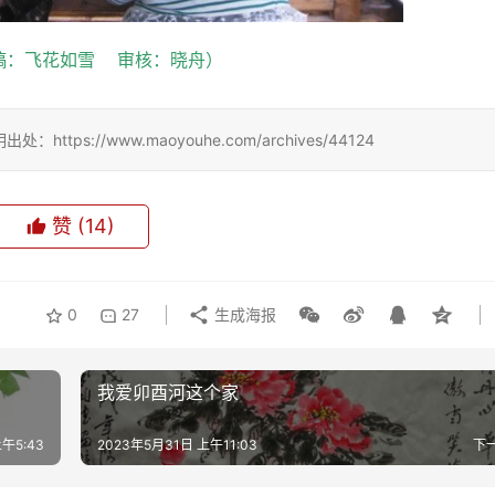
：飞花如雪    审核：晓舟）
://www.maoyouhe.com/archives/44124
赞
(14)
0
27
生成海报
我爱卯酉河这个家
午5:43
2023年5月31日 上午11:03
下