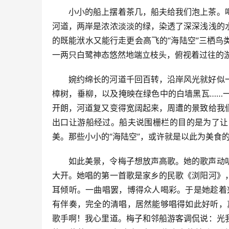
小小的船上摆着茶几，船夫给我们泡上茶。
河道，两岸是浓浓淡淡的绿，染透了深深浅浅的
的既能洑水又能行走更会高飞的“海陆空”三栖
一两只白鹭神态悠然地端立枝头，俯视着过往的
婉约绵长的河道千回百转，沿岸风光就好似
樟树，垂柳，以及掩映在绿色中的白墙黑瓦……
开朗，河道复又变得宽阔起来，周遭的景致给我
出口让游船经过。船夫说围栅栏的目的是为了让
美。那些小小的“海陆空”，或许就是以此为美食
如此美景，令梅子想放声高歌。她的歌声动
大开。她唱的第一首歌是家乡的民歌《浏阳河》
耳倾听。一曲唱罢，博得众人喝彩。于是她趁着
有伴奏，完全的清唱，居然能够唱得如此好听，
歌手啊！我心里道。梅子和邻船游客调侃说：光