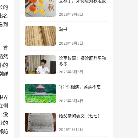
立秋了，如何应对秋老虎
长的
2026年8月6日
出名
看到
淘书
2026年8月5日
，香
豁然
诊室故事：接诊肥胖男孩
多多
小的
2026年8月5日
别鲜
“荷”你相遇，莲莲不忘
眼界
2026年8月4日
在侧
，没
给父亲的表文（七七）
业的
2026年8月4日
邻船