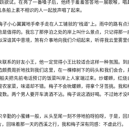
跃欲试。在亮了一番嗓子后，他终于羞羞答答地一展歌喉，唱
几条船上素不相识的人一起放声唱了起来。
梅子小心翼翼地手牵手走在人工铺就的“栈道”上。雨中的路有点
也是值得的。我忘了那停泊之处的岸上叫什么景点，只记得那一
似深谙其中意境，煞有介事地向我们介绍起来，听得我云里雾里
未联系的好友小王，他一定觉得小王比较适合这样一种氛围。到
边颇费周折地找到我们这里，在一棵樟树下的码头和我们会合，
船夫把先前电话预订的饭菜叫岸上人家端过来。炒螺蛳，红烧
是农家菜，味道却不错。梅子不会吮螺蛳，得拿个牙签挑。我和
度数。两个男人要开车滴酒不沾。梅子说这酒好喝。不过她才没
。
只辛勤的小蜜蜂一般，从头至尾一刻不停地拍呀拍呀，于是，回
片，回味着那一天的西溪之行，我和梅子深有同感：不虚此行。