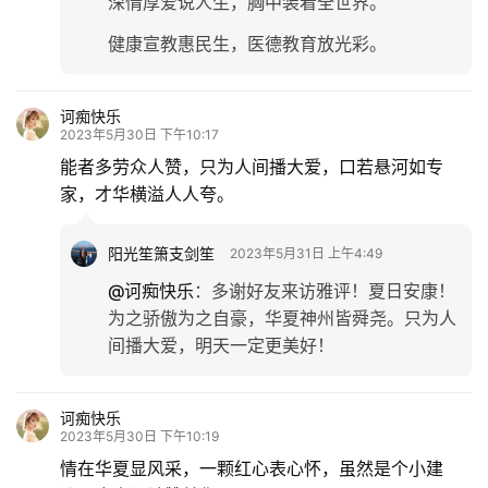
深情厚爱说人生，胸中装着全世界。
多
健康宣教惠民生，医德教育放光彩。
诃痴快乐
2023年5月30日 下午10:17
能者多劳众人赞，只为人间播大爱，口若悬河如专
家，才华横溢人人夸。
阳光笙箫支剑笙
2023年5月31日 上午4:49
@诃痴快乐
：
多谢好友来访雅评！夏日安康！
为之骄傲为之自豪，华夏神州皆舜尧。只为人
间播大爱，明天一定更美好！
诃痴快乐
2023年5月30日 下午10:19
情在华夏显风采，一颗红心表心怀，虽然是个小建