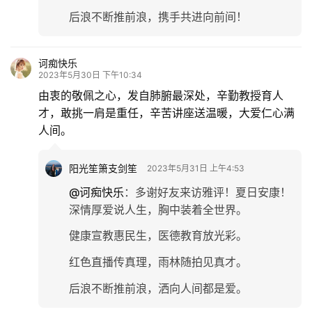
后浪不断推前浪，携手共进向前间！
诃痴快乐
2023年5月30日 下午10:34
由衷的敬佩之心，发自肺腑最深处，辛勤教授育人
才，敢挑一肩是重任，辛苦讲座送温暖，大爱仁心满
人间。
阳光笙箫支剑笙
2023年5月31日 上午4:53
@诃痴快乐
：
多谢好友来访雅评！夏日安康！
深情厚爱说人生，胸中装着全世界。
健康宣教惠民生，医德教育放光彩。
红色直播传真理，雨林随拍见真才。
后浪不断推前浪，洒向人间都是爱。