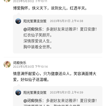
2023年5月30日 下午10:11
博爱胸怀，侠义天下，说到女儿，红透半天。
情
感
阳光笙箫支剑笙
2023年5月31日 上午4:38
旅
@诃痴快乐
：
多谢好友来访雅评！夏日安康！
游
红衣仙子笑颜开。
深情厚爱说人生，
登录
注册
胸中装着全世界。
育
儿
诃痴快乐
娱
2023年5月30日 下午10:14
乐
情意满怀献爱心，只为健康送众人，笑容满面博大
爱，好似仙子送温暖。
专
题
阳光笙箫支剑笙
2023年5月31日 上午4:39
@诃痴快乐
：
多谢好友来访雅评！夏日安康！
更