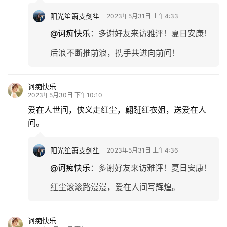
阳光笙箫支剑笙
2023年5月31日 上午4:33
@诃痴快乐
：
多谢好友来访雅评！夏日安康！
后浪不断推前浪，携手共进向前间！
诃痴快乐
2023年5月30日 下午10:10
爱在人世间，侠义走红尘，翩跹红衣姐，送爱在人
间。
首
页
阳光笙箫支剑笙
2023年5月31日 上午4:36
文
@诃痴快乐
：
多谢好友来访雅评！夏日安康！
化
红尘滚滚路漫漫，爱在人间写辉煌。
生
活
诃痴快乐