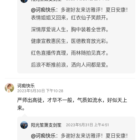
@诃痴快乐
：
多谢好友来访雅评！夏日安康！
表情姐姐又回来，红衣仙子笑颜开。
深情厚爱说人生，胸中装着全世界。
健康宣教惠民生，医德教育放光彩。
红色直播传真理，雨林随拍见真才。
后浪不断推前浪，洒向人间都是爱。
诃痴快乐
2023年5月30日 下午10:28
严师出高徒，才华不一般，气质如流水，好似天上
来。
阳光笙箫支剑笙
2023年5月31日 上午4:51
@诃痴快乐
：
多谢好友来访雅评！夏日安康！