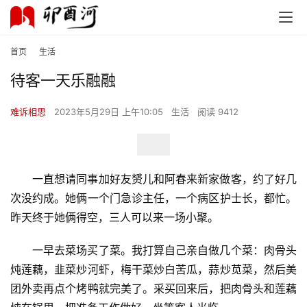
首页
生活
待客一天乐融融
难诉相思
2023年5月29日 上午10:05
生活
阅读 9412
一直想请同事加好友赟儿和阿春来新家做客，约了好几
次没约成。她俩一个门急诊主任，一个病区护士长，都忙。
昨天终于她俩得空，三人可以来一场小聚。
一早去菜场买了菜。我打算自己亲自做几个菜：肉骨头
炖莲藕，韭菜炒河虾，梅干菜炒白苦瓜，蒜炒苋菜，然后美
团外卖再点个烤鸭就完美了。采买回来后，把肉骨头和莲藕