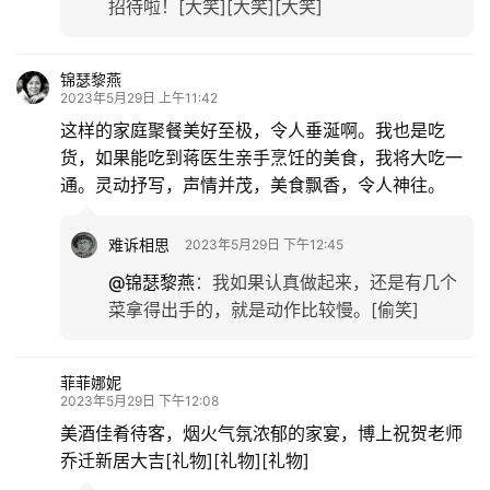
招待啦！[大笑][大笑][大笑]
锦瑟黎燕
2023年5月29日 上午11:42
这样的家庭聚餐美好至极，令人垂涎啊。我也是吃
货，如果能吃到蒋医生亲手烹饪的美食，我将大吃一
通。灵动抒写，声情并茂，美食飘香，令人神往。
难诉相思
2023年5月29日 下午12:45
@锦瑟黎燕
：
我如果认真做起来，还是有几个
菜拿得出手的，就是动作比较慢。[偷笑]
菲菲娜妮
2023年5月29日 下午12:08
美酒佳肴待客，烟火气氛浓郁的家宴，博上祝贺老师
乔迁新居大吉[礼物][礼物][礼物]