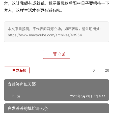
舍，这让我颇有成就感。我觉得我以后隔些日子要招待一下
客人，这样生活才会更有滋有味。
本文来自投稿，不代表卯酉河立场，如若转载，请注明出处：
https://www.maoyouhe.com/archives/43954
赞
(16)
生成海报
0
26
寿翁笑声似天籁
上一篇
2023年5月29日 上午8:44
白发苍苍的尴尬与无奈