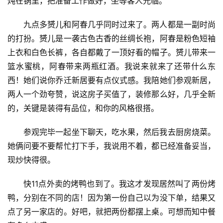
炖在锅里，把准备工作做好，坐等客人光临。
九点多赟儿和阿春几乎同时过来了。两人都是一副时尚
的打扮。赟儿是一袭古色古香的丝绸长袍，阿春是粉色短袖
上衣和白色长裤，各自都戴了一顶好看的帽子。赟儿带来一
篮水蜜桃，阿春带来两瓶红酒。我说来就来了还带什么东
西！她们说你乔迁新居要有点仪式感。我陪她们参观新居，
两人一个劲夸赞，说这房子买值了，装修那么好，几乎全新
的，关键是装得有品位，和你的风格很搭。
参观完毕一起坐下聊天，吃水果，然后我去厨房烧菜。
她俩问要不要帮忙打下手，我说用不着，都已经准备妥当，
现炒快得很。
快11点外卖的烤鸭也到了。我这才发现居然叫了两份烤
鸭，分别在不同的店！因为第一份自己以为没下单，结果又
点了另一家店的。好吧，就把两份都摆上桌。可想而知中餐