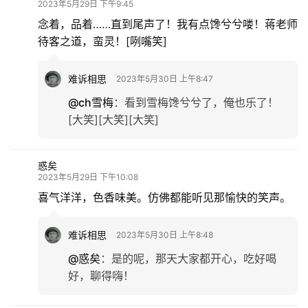
2023年5月29日 下午9:45
念着，品着……直到尾声了！我有点馋兮兮喽！蒋老师
待客之道，蛮灵！[咧嘴笑]
难诉相思
2023年5月30日 上午8:47
@ch雪梅
：
看到雪梅馋兮兮了，俺也乐了！
[大笑][大笑][大笑]
惑矣
2023年5月29日 下午10:08
喜气洋洋，色香味美。仿佛都能听见那愉快的笑声。
难诉相思
2023年5月30日 上午8:48
@惑矣
：
是的呢，那天大家都开心，吃好喝
好，聊得嗨！