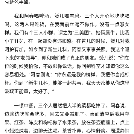
有多么丰盛。
我和阿春喝啤酒，赟儿喝雪碧。三个人开心地吃吃喝
喝。这两人是吃货，在我面前丝毫不做作，没有一点淑女
样。我们有个三人小群，谓之为“三美图”。她俩属牛，比我
小了11岁，在一起却没有违和感。在普儿的时候，赟儿对我
呵护有加，如今到了新生儿科，阿春又事事关照。我这个退
下来的“老领导”，却和她们成了真正的朋友。赟儿说：“你在
位的时候我怕你，不敢跟你说话。你回到科室才知道你这么
容易相处。”阿春则说：“你永远是我的榜样，我把你当成标
杆。你到了新生儿科，能够一起共事，我天天都能从你这里
汲取正能量，太好了。”
一顿中餐，三个人居然把大半的菜都吃掉了。阿春说，
边聊边吃就会吃多，回去又要减肥了。桌面清空后我用苹
果、红茶、陈皮和枸杞做了水果茶，放在茶壶底座上，点上
小蜡烛炖着，边聊天边喝。茶香扑鼻，心情舒爽。周遭静悄