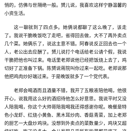
悄的，仿佛与世隔绝一般。赟儿说，我喜欢这样宁静温馨的
小资生活。
这一聊就到了四点多。她俩说都聊了这么晚了，该走
了。我说干脆晚饭吃了走吧，省得回去做，大不了再外卖点
几个菜。她俩乐了，说这主意不错。阿春说反正回去也一个
人，老公出去应酬了。赟儿说打个电话给老公请个假，我说
干脆把他也叫过来。电话里老郑说他已经把饭烧上去了，鸡
切好了正准备下锅。陈赟说蒋院叫你过来一起吃。老郑说那
他把鸡肉炒好端过来。于是晚饭就多了一个党代表。
老郑会喝酒而且酒量不错，我开了五粮液陪他喝，他很
开心，说我用这么好的酒招待他怎么好意思。我说平时又没
人陪我喝，你这个大帅哥陪我喝我还得感谢你呢。晚餐是特
色小龙虾、红烧小黄鱼、黑木耳炒肉、香菇青菜，加上老郑
的厨艺一大盘炒鸡块。没想到外卖点的菜数量少，鸡块又超