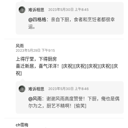
难诉相思
2023年5月30日 上午8:45
@四格格
：
亲自下厨，食者和烹饪者都很幸
运。
风雨
2023年5月29日 下午9:15
上得厅堂，下得厨房
喜迁新居，喜气洋洋！[庆祝][庆祝][庆祝][庆祝][庆
祝]
难诉相思
2023年5月30日 上午8:46
@风雨
：
谢谢风雨高度赞誉！下厨，俺也是偶
尔为之，厨艺不精啊！[偷笑]
ch雪梅