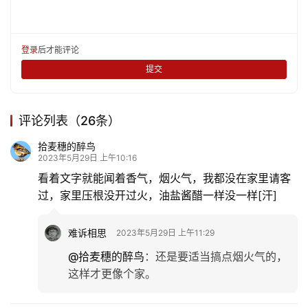
生
活
登录
后才能评论
提交
情
感
评论列表（26条）
旅
拾麦穗的醉鸟
游
2023年5月29日 上午10:16
看着文字就能闻着香气，烟火气，我都没在家里请客
过，家里压根没开过火，油盐酱醋一样没一样[汗]
育
儿
难诉相思
2023年5月29日 上午11:29
娱
@拾麦穗的醉鸟
：
还是要适当搞点烟火气的，
乐
这样才更像个家。
专