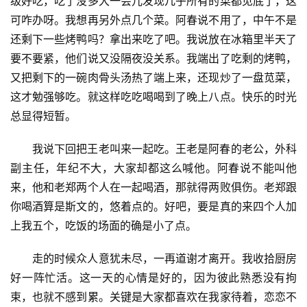
级好吃，吃了没多大一会儿发现几乎所有的菜都见底了，这
可咋办呀。我想再另外点几个菜。阿春说不用了，中午不是
还剩下一些烤鸭吗？拿出来吃了吧。我说放在冰箱里半天了
要不要紧，他们说又没隔夜没关系。我端出了吃剩的烤鸭，
又把剩下的一碗肉骨头汤热了端上来，还现炒了一盘苋菜，
这才勉强够吃。就这样吃吃喝喝到了晚上八点。快乐的时光
总显得短暂。
我说下回把王老叫来一起吃。王老是阿春的老公，外科
副主任，年纪不大，大家却都这么喊他。阿春说不能叫他
来，他和老郑两个人在一起喝酒，那就得两败俱伤。老郑跟
你喝酒算是斯文的，悠着点的。好吧，要是真的来四个人加
上我五个，吃饭的场面的确是小了点。
走的时候众人意犹未尽，一再道谢才离开。我收拾厨房
好一阵忙活。这一天的心情是好的，因为彼此熟悉没有拘
束，也就不感到累。关键是大家都喜欢在我家待着，恋恋不