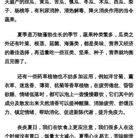
天盛产的丝瓜、黄瓜、苦瓜、瓠瓜、冬瓜、木瓜、西瓜、梨
子、杨桃等，有利尿消肿、清热解毒、降火消炎作用的当令
蔬果。
  夏季是万物蓬勃生长的季节，蔬果种类繁多，瓜类之
外还有叶菜、根茎、菇菌、海藻类，都是美味、营养又经济
的最佳选择，再适量吃一些豆类、坚果、种子，营养就均衡
且完善了。
  还有一些药草植物也不妨多加运用，例如洋甘菊、薰
衣草、迷迭香、薄荷、杭菊等香草植物，在疲劳倦怠、昏昏
欲睡、情绪低落时，都可以泡上一壶慢慢啜饮，它们其中的
成分及散发出来天然清香可以提神醒脑、消除疲劳、舒缓压
力、镇定情绪、帮助消化、促进新陈代谢，提升免疫力。
  炎炎夏日，我们在饮食上更应注意，我们很多人在这
个时候没有胃口，饭量大大减小。夏季心火易亢，苦味能泄