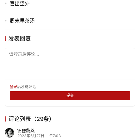
喜出望外
感
周末早茶汤
旅
游
发表回复
登录
注册
育
儿
请登录后评论...
娱
乐
登录
后才能评论
专
提交
题
评论列表（29条）
更
多
锦瑟黎燕
2023年5月27日 上午7:03