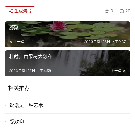
生成海报
0
29
凝聚
上一篇
2023年5月26日 下午9:37
壮哉，黄果树大瀑布
首
页
2023年5月27日 上午4:58
下一篇
文
相关推荐
化
说话是一种艺术
生
活
受欢迎
情