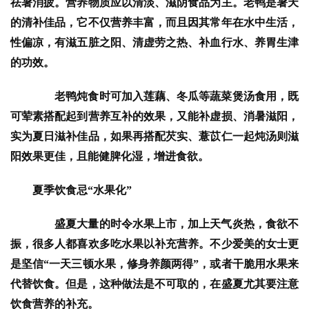
祛暑消疲。营养物质应以清淡、滋阴食品为主。老鸭是暑天
的清补佳品，它不仅营养丰富，而且因其常年在水中生活，
性偏凉，有滋五脏之阳、清虚劳之热、补血行水、养胃生津
的功效。
　　老鸭炖食时可加入莲藕、冬瓜等蔬菜煲汤食用，既
可荤素搭配起到营养互补的效果，又能补虚损、消暑滋阳，
实为夏日滋补佳品，如果再搭配芡实、薏苡仁一起炖汤则滋
阳效果更佳，且能健脾化湿，增进食欲。
夏季饮食忌“水果化”
　　盛夏大量的时令水果上市，加上天气炎热，食欲不
振，很多人都喜欢多吃水果以补充营养。不少爱美的女士更
是坚信“一天三顿水果，修身养颜两得”，或者干脆用水果来
代替饮食。但是，这种做法是不可取的，在盛夏尤其要注意
饮食营养的补充。