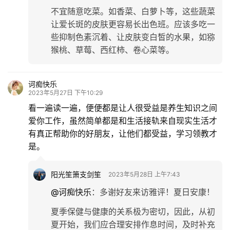
不宜随意吃菜。如香菜、白萝卜等，这些蔬菜
让爱长斑的皮肤更容易长出色班。应该多吃一
些抑制色素沉着、让皮肤变白皙的水果，如猕
猴桃、草莓、西红柿、卷心菜等。
诃痴快乐
2023年5月27日 下午10:29
看一遍读一遍，便便都是让人很受益是养生知识之间
爱你工作，虽然简单都是和生活接轨来自现实生活才
有真正帮助你的好朋友，让他们都受益，学习领教才
是。
阳光笙箫支剑笙
2023年5月28日 上午7:43
@诃痴快乐
：
多谢好友来访雅评！夏日安康！
夏季保健与健康的关系极为密切，因此，从初
夏开始，我们应合理安排作息时间，及时补充