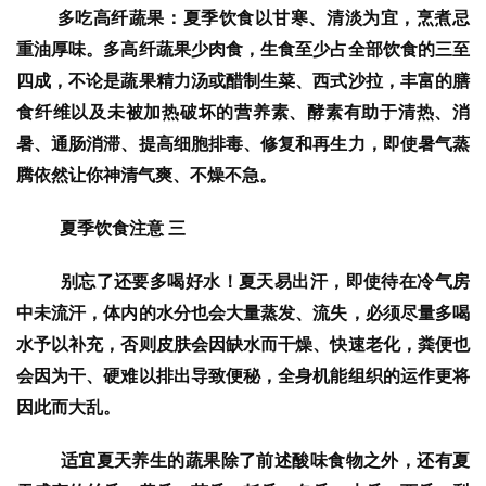
多吃高纤蔬果：夏季饮食以甘寒、清淡为宜，烹煮忌
重油厚味。多高纤蔬果少肉食，生食至少占全部饮食的三至
四成，不论是蔬果精力汤或醋制生菜、西式沙拉，丰富的膳
食纤维以及未被加热破坏的营养素、酵素有助于清热、消
暑、通肠消滞、提高细胞排毒、修复和再生力，即使暑气蒸
腾依然让你神清气爽、不燥不急。
夏季饮食注意 三
  别忘了还要多喝好水！夏天易出汗，即使待在冷气房
中未流汗，体内的水分也会大量蒸发、流失，必须尽量多喝
水予以补充，否则皮肤会因缺水而干燥、快速老化，粪便也
会因为干、硬难以排出导致便秘，全身机能组织的运作更将
因此而大乱。
  适宜夏天养生的蔬果除了前述酸味食物之外，还有夏