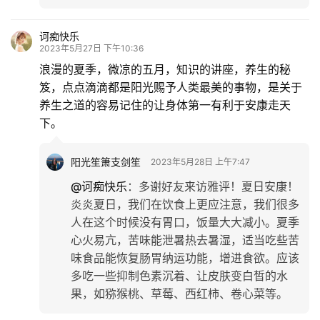
诃痴快乐
2023年5月27日 下午10:36
浪漫的夏季，微凉的五月，知识的讲座，养生的秘
笈，点点滴滴都是阳光赐予人类最美的事物，是关于
养生之道的容易记住的让身体第一有利于安康走天
下。
阳光笙箫支剑笙
2023年5月28日 上午7:47
@诃痴快乐
：
多谢好友来访雅评！夏日安康！
炎炎夏日，我们在饮食上更应注意，我们很多
人在这个时候没有胃口，饭量大大减小。夏季
心火易亢，苦味能泄暑热去暑湿，适当吃些苦
味食品能恢复肠胃纳运功能，增进食欲。应该
多吃一些抑制色素沉着、让皮肤变白皙的水
果，如猕猴桃、草莓、西红柿、卷心菜等。