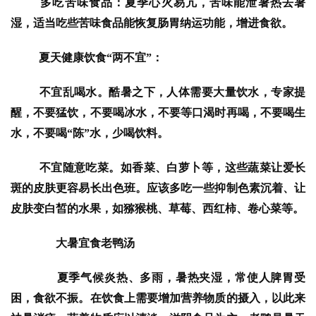
  多吃苦味食品：夏季心火易亢，苦味能泄暑热去暑
湿，适当吃些苦味食品能恢复肠胃纳运功能，增进食欲。
  夏天健康饮食“两不宜”：
  不宜乱喝水。酷暑之下，人体需要大量饮水，专家提
醒，不要猛饮，不要喝冰水，不要等口渴时再喝，不要喝生
水，不要喝“陈”水，少喝饮料。
  不宜随意吃菜。如香菜、白萝卜等，这些蔬菜让爱长
斑的皮肤更容易长出色班。应该多吃一些抑制色素沉着、让
皮肤变白皙的水果，如猕猴桃、草莓、西红柿、卷心菜等。
　　大暑宜食老鸭汤
　　夏季气候炎热、多雨，暑热夹湿，常使人脾胃受
困，食欲不振。在饮食上需要增加营养物质的摄入，以此来