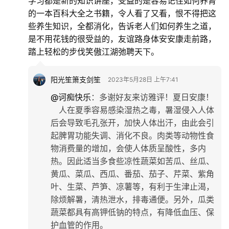
学习都是新的知识讲座，受益的是容易记住如何养肾
的一本百科大全之书籍，令人看了又看，恨不得把这
些养生知识，全都消化，告诉老人们如何养生之道，
是不用花钱的很受益的，友谊路身体安安康走前路，
踏上轻松的步伐笑傲江湖弛聘天下。
阳光笙箫支剑笙
2023年5月28日 上午7:41
@诃痴快乐
：
多谢好友来访雅评！夏日安康！
人在夏季容易感染湿热之毒，暑湿侵入人体
后会导致毛孔张开，加快人体出汗，由此会引
起脾胃功能失调、消化不良。肉类等动物性食
物消费量的增加，会使人体质呈酸性，多内
热。因此适当多食些凉性蔬菜如苦瓜、丝瓜、
黄瓜、菜瓜、西瓜、番茄、茄子、芹菜、紫角
叶、生菜、芦笋、凉薯等，有利于生津止渴，
除烦解暑，清热泄水，排毒通便。另外，瓜类
蔬菜都具有高钾低钠的特点，有降低血压、保
护血管的作用。