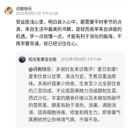
诃痴快乐
2023年5月27日 下午10:39
受益匪浅心里，明白装入心中，都需要平时季节的点
滴，来自生活中最美的书籍，是轻而易举来自讲座的
机遇，学一点就懂一点，才能有利于消化的脑海，不
再学要背诵，就已经记住在心。
阳光笙箫支剑笙
2023年5月28日 上午7:48
@诃痴快乐
：
多谢好友来访雅评！夏日安康！
夏季饮食以甘寒、清淡为宜，烹煮忌重油厚
味。多高纤蔬果少肉食，生食至少占全部饮食
的三至四成，不论是蔬果精力汤或醋制生菜、
西式沙拉，丰富的膳食纤维以及未被加热破坏
的营养素、酵素有助于清热、消暑、通肠消
滞、提高细胞排毒、修复和再生力，即使暑气
蒸腾依然让你神清气爽、不燥不急。