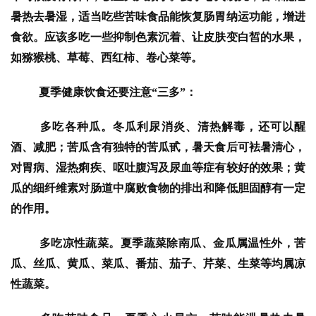
暑热去暑湿，适当吃些苦味食品能恢复肠胃纳运功能，增进
食欲。应该多吃一些抑制色素沉着、让皮肤变白皙的水果，
如猕猴桃、草莓、西红柿、卷心菜等。
  夏季健康饮食还要注意“三多”：
  多吃各种瓜。冬瓜利尿消炎、清热解毒，还可以醒
酒、减肥；苦瓜含有独特的苦瓜甙，暑天食后可袪暑清心，
对胃病、湿热痢疾、呕吐腹泻及尿血等症有较好的效果；黄
瓜的细纤维素对肠道中腐败食物的排出和降低胆固醇有一定
的作用。
  多吃凉性蔬菜。夏季蔬菜除南瓜、金瓜属温性外，苦
瓜、丝瓜、黄瓜、菜瓜、番茄、茄子、芹菜、生菜等均属凉
性蔬菜。