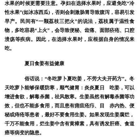
水果的时候更需要注意。孕妇在选择水果时，应避免吃“冷
性水果”(如冰冻西瓜)，否则会刺激肠胃导致腹泻，容易引发
早产。民间有“一颗荔枝三把火”的说法，荔枝属于温性食
物，多吃容易“上火”，会导致便秘、齿痛、面部疥疮、口腔
溃疡等疾病。因此，在选择水果时，应根据自身的情况来
吃。
夏日食姜有益健康
　　俗话说：“冬吃萝卜夏吃姜，不劳大夫开药方”。冬
天吃萝卜能够保暖防寒，顺气健胃：炎炎夏日　吃姜，可以
增进食欲，解毒杀菌，祛风散寒。生姜虽然有解毒杀菌等功
效，但也不能多食用，而且患有痈疽疮疖、目　赤内热、便
秘或痔疮等患者，最好不要食用生姜。如果发现生姜腐烂，
千万不能食用，烂生姜中含有黄樟素，具有诱发肝癌、食道
癌等病变的隐患。