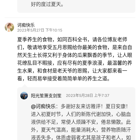
好的度过夏天。
诃痴快乐
2023年5月27日 下午10:15
夏季养生的食物，如同百科全书，请各位博友老师
们，敬请地享受五月恩赐给你最美的食物，是来自自
然天生土长得又利于身体的瓜果飘香的季节，让人眼
花缭乱目不暇接，应有尽有的夏季浪漫，最温馨的养
生水果，和食材是老天爷的恩赐，让大家都来看一
看，轻而易举接受着简简单单的养生之道。
阳光笙箫支剑笙
2023年5月28日 上午7:37
@诃痴快乐
：
多谢好友来访雅评！夏日安康！
进入初夏时节，人们的新陈代谢加快，心脑血
液供给不足，常使人烦躁不安，倦怠懒散。此
外，夏天气温高，能量消耗大，营养物质随汗
液丢失多，体质虚弱者尤其是孩子和老人，如