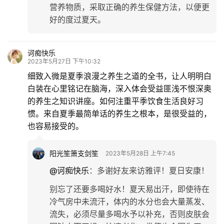
营养物质，采取正确的养生保健方法，以便更
好的度过夏天。
诃痴快乐
2023年5月27日 下午10:32
细致入微是夏季浪漫之养生之道的全书，让人明明白
白装在心里铭记在脑海，深入体会受益匪浅不恨深奥
的养生之知识讲座。如何注重平季饮食生活良好习
惯。来自夏季最简单话的养生之根本，是很受益的，
也容易接受的。
阳光笙箫支剑笙
2023年5月28日 上午7:45
@诃痴快乐
：
多谢好友来访雅评！夏日安康！
别忘了还要多喝好水！夏天易出汗，即使待在
冷气房中未流汗，体内的水分也会大量蒸发、
流失，必须尽量多喝水予以补充，否则皮肤会