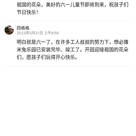
祖国的花朵，美好的六一儿童节即将到来，祝孩子们
节日快乐！
四格格
2023年5月31日 上午8:59
明白就是六一了，在许多工人叔叔的努力下，想必撸
米兔乐园已安装完毕、竣工了。开园迎接祖国的花朵
们，愿孩子们玩得开心快乐。
风雨
2023年5月31日 下午11:02
祝福祖国的花朵，六一儿童节快快乐乐！[可爱][可爱]
[可爱][可爱][可爱]
Copyright © 2022 江苏众声信息技术有限公司 版权所有