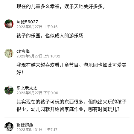
现在的儿童多么幸福，娱乐天地美好多多。
阿诚56027
2023年5月27日 上午9:16
孩子的乐园，也似成人的游乐场!
ch雪梅
2023年5月27日 上午10:02
我现在越来越喜欢看儿童节目。游乐园也如此可爱美
好！
东北老太太
2023年5月27日 下午9:00
其实现在的孩子可玩的东西很多，但能出来玩的孩子
很少，幼儿园就开始留家庭作业，哪有时间玩儿？
锦瑟黎燕
2023年5月31日 上午7:17