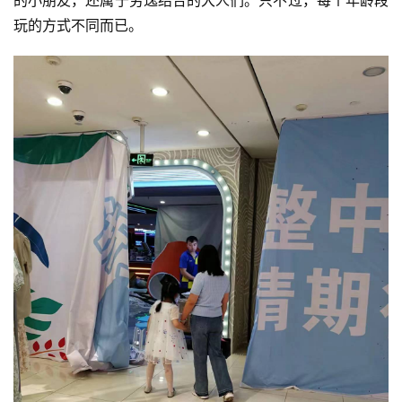
玩的方式不同而已。