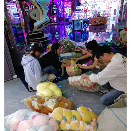
首
页
文
化
生
活