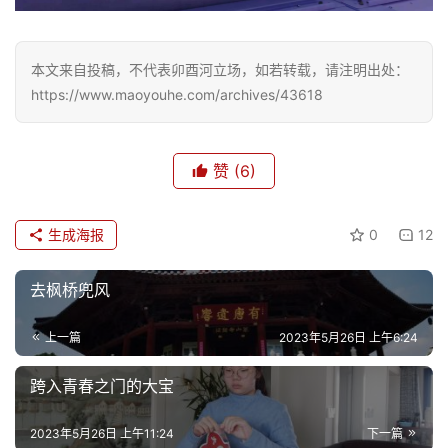
本文来自投稿，不代表卯酉河立场，如若转载，请注明出处：
https://www.maoyouhe.com/archives/43618
赞
(6)
生成海报
0
12
去枫桥兜风
上一篇
2023年5月26日 上午6:24
跨入青春之门的大宝
2023年5月26日 上午11:24
下一篇