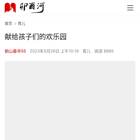
首页
育儿
献给孩子们的欢乐园
朝山暮寺55
2023年5月26日 上午10:19
育儿
阅读 8885