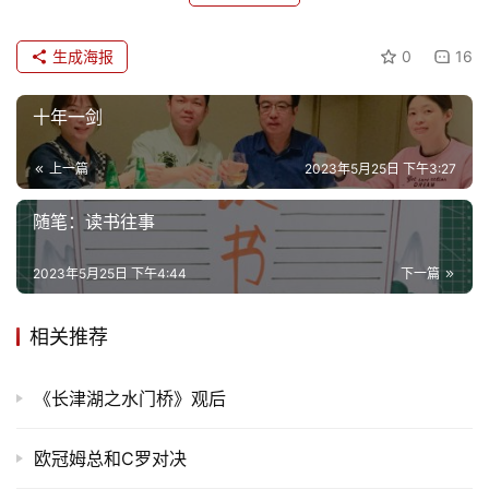
生成海报
0
16
十年一剑
上一篇
2023年5月25日 下午3:27
随笔：读书往事
2023年5月25日 下午4:44
下一篇
相关推荐
首
《长津湖之水门桥》观后
页
欧冠姆总和C罗对决
文
化