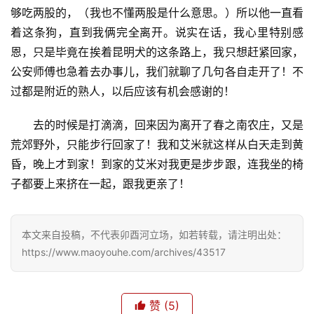
够吃两股的，（我也不懂两股是什么意思。）所以他一直看
着这条狗，直到我俩完全离开。说实在话，我心里特别感
恩，只是毕竟在挨着昆明犬的这条路上，我只想赶紧回家，
公安师傅也急着去办事儿，我们就聊了几句各自走开了！不
过都是附近的熟人，以后应该有机会感谢的！
去的时候是打滴滴，回来因为离开了春之南农庄，又是
荒郊野外，只能步行回家了！我和艾米就这样从白天走到黄
昏，晚上才到家！到家的艾米对我更是步步跟，连我坐的椅
子都要上来挤在一起，跟我更亲了！
本文来自投稿，不代表卯酉河立场，如若转载，请注明出处：
https://www.maoyouhe.com/archives/43517
赞
(5)