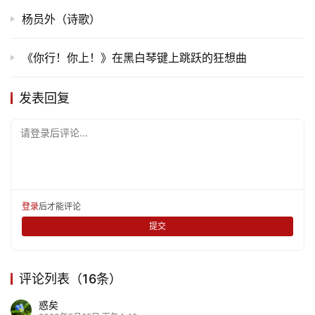
杨员外（诗歌）
生
活
《你行！你上！》在黑白琴键上跳跃的狂想曲
情
发表回复
感
请登录后评论...
旅
游
登录
注册
育
登录
后才能评论
儿
提交
娱
乐
评论列表（16条）
惑矣
专