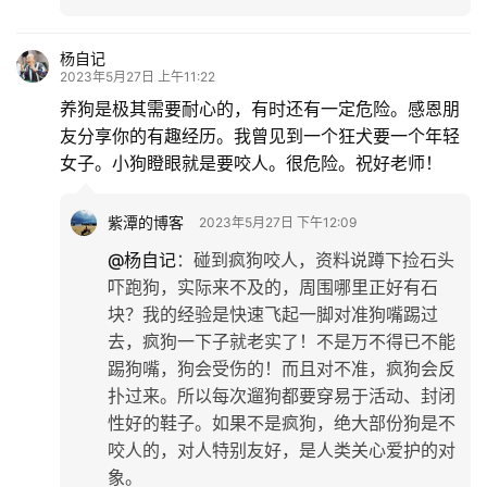
杨自记
2023年5月27日 上午11:22
养狗是极其需要耐心的，有时还有一定危险。感恩朋
友分享你的有趣经历。我曾见到一个狂犬要一个年轻
女子。小狗瞪眼就是要咬人。很危险。祝好老师！
紫潭的博客
2023年5月27日 下午12:09
@杨自记
：
碰到疯狗咬人，资料说蹲下捡石头
吓跑狗，实际来不及的，周围哪里正好有石
块？我的经验是快速飞起一脚对准狗嘴踢过
去，疯狗一下子就老实了！不是万不得已不能
踢狗嘴，狗会受伤的！而且对不准，疯狗会反
扑过来。所以每次遛狗都要穿易于活动、封闭
性好的鞋子。如果不是疯狗，绝大部份狗是不
咬人的，对人特别友好，是人类关心爱护的对
象。