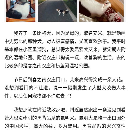
我养了一条比格犬，因为是母的，取名艾米。就是动画
中史努比的那种犬，对人极富感情，尤其喜欢孩子。我平时
基本都在小区里遛狗，总觉得太委屈爱犬艾米，就定期去附
近的湿地公园、附近农庄带狗玩一玩，改善狗的生活。去的
比较多的是春之南农庄和捞鱼河湿地公园。
节日后到春之南农庄门口，艾米高兴得笑成一朵大花。
没想到看门的不让进，说十一假期发生了大型犬咬伤人事
件，以后任何宠物都不许进去了！
我想那就在附近散散步吧，附近居然跑出一条没见到看
管人也没牵引的黑背品系的昆明犬。昆明犬是唯一出口国外
的中国犬种，高大凶猛，多为警用。黑背品系的犬兴奋性