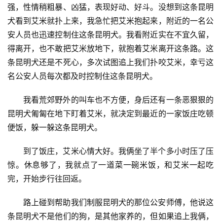
强，性情稍粗暴、凶猛，表现好动、好斗。没想到这条昆明
犬看到艾米就扑上来，我急忙把艾米抱起来，附近的一名公
安人员也迅速控制住这条昆明犬。我看附近实在不宜久留，
得离开，也不敢把艾米放地下，就抱着艾米离开这条路。这
条昆明犬还是不死心，多次试图追上我们扑咬艾米，幸亏这
名公安人员每次都及时控制住这条昆明犬。
我看荒郊野外的叫车也不方便，身后还有一条恶狠狠的
昆明犬匍匐在地下盯着艾米，就决定到最近的一家饭庄吃顿
便饭，躲一躲这条昆明犬。
到了饭庄，艾米心情大好。我俩坐了半个多小时压了压
惊。休息够了，我就点了一道菜一碗米饭，和艾米一起吃
完，开始步行往回返。
路上碰到帮助我们制服昆明犬的那位公安师傅，他说这
条昆明犬不是他们的狗，是其他家养的，但如果追上我俩，